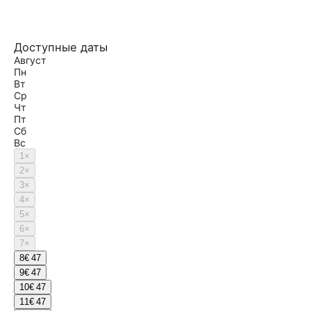
Доступные даты
Август
Пн
Вт
Ср
Чт
Пт
Сб
Вс
1
×
2
×
3
×
4
×
5
×
6
×
7
×
8
€ 47
9
€ 47
10
€ 47
11
€ 47