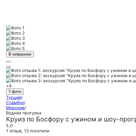
В избранное
+4
7 фото
Турция
/
Стамбул
/
Морские
/
Водная прогулка
Круиз по Босфору с ужином и шоу-прог
5,0
1 отзыв
,
13 посетили