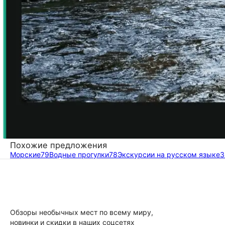
Похожие предложения
Морские
79
Водные прогулки
78
Экскурсии на русском языке
3
Обзоры необычных мест по всему миру,
новинки и скидки в наших соцсетях