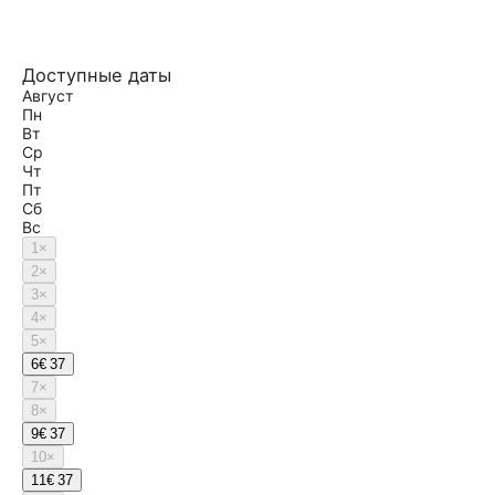
Доступные даты
Август
Пн
Вт
Ср
Чт
Пт
Сб
Вс
1
×
2
×
3
×
4
×
5
×
6
€ 37
7
×
8
×
9
€ 37
10
×
11
€ 37