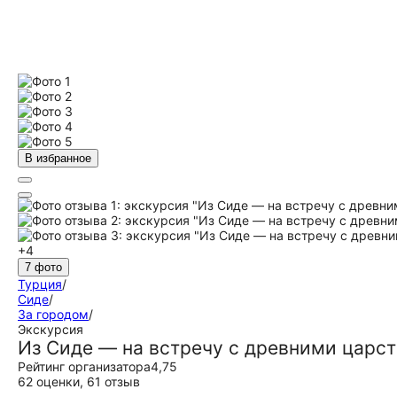
В избранное
+4
7 фото
Турция
/
Сиде
/
За городом
/
Экскурсия
Из Сиде — на встречу с древними царс
Рейтинг организатора
4,75
62 оценки
,
61 отзыв