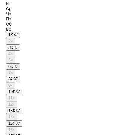
Вт
Ср
Чт
Пт
Сб
Вс
1
€ 37
2
×
3
€ 37
4
×
5
×
6
€ 37
7
×
8
€ 37
9
×
10
€ 37
11
×
12
×
13
€ 37
14
×
15
€ 37
16
×