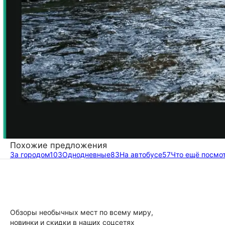
Похожие предложения
За городом
103
Однодневные
83
На автобусе
57
Что ещё посмо
Обзоры необычных мест по всему миру,
новинки и скидки в наших соцсетях