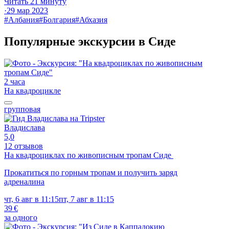
Читать 21 минуту
·
29 мар 2023
#Албания
#Болгария
#Абхазия
Популярные экскурсии в Сиде
2 часа
На квадроцикле
групповая
Владислава
5,0
12 отзывов
На квадроциклах по живописным тропам Сиде
Прокатиться по горным тропам и получить заряд
адреналина
чт, 6 авг в 11:15
пт, 7 авг в 11:15
39 €
за одного