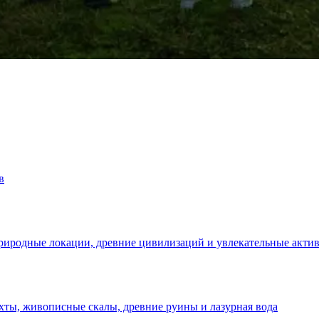
в
риродные локации, древние цивилизаций и увлекательные акти
ты, живописные скалы, древние руины и лазурная вода