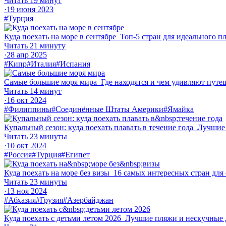
Читать 19 минут
·
19 июня 2023
#Турция
Куда поехать на море в сентябре
Топ‑5 стран для идеального п
Читать 21 минуту
·
28 апр 2025
#Кипр
#Италия
#Испания
Самые большие моря мира
Где находятся и чем удивляют путе
Читать 14 минут
·
16 окт 2024
#Филиппины
#Соединённые Штаты Америки
#Ямайка
Купальный сезон: куда поехать плавать в течение года
Лучшие 
Читать 23 минуты
·
10 окт 2024
#Россия
#Турция
#Египет
Куда поехать на море без визы
16 самых интересных стран для
Читать 23 минуты
·
13 ноя 2024
#Абхазия
#Грузия
#Азербайджан
Куда поехать с детьми летом 2026
Лучшие пляжи и нескучные до­с