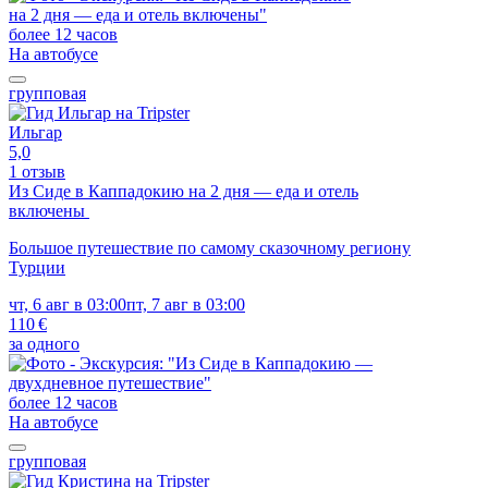
более 12 часов
На автобусе
групповая
Ильгар
5,0
1 отзыв
Из Сиде в Каппадокию на 2 дня — еда и отель
включены
Большое путешествие по самому сказочному региону
Турции
чт, 6 авг в 03:00
пт, 7 авг в 03:00
110 €
за одного
более 12 часов
На автобусе
групповая