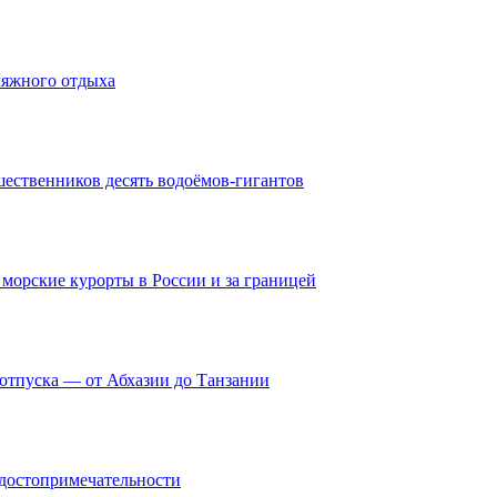
ляжного отдыха
шественников десять водоёмов‑гигантов
морские курорты в России и за границей
 отпуска — от Абхазии до Танзании
то­при­ме­ча­тель­но­сти