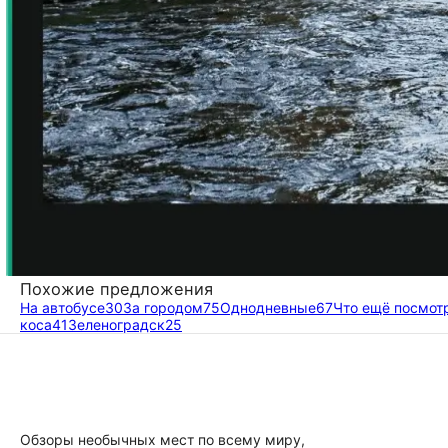
Похожие предложения
На автобусе
30
За городом
75
Однодневные
67
Что ещё посмот
коса
41
Зеленоградск
25
Обзоры необычных мест по всему миру,