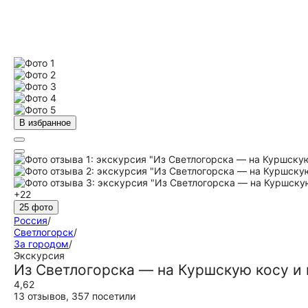
В избранное
+22
25 фото
Россия
/
Светлогорск
/
За городом
/
Экскурсия
Из Светлогорска — на Куршскую косу и 
4,62
13 отзывов
,
357 посетили