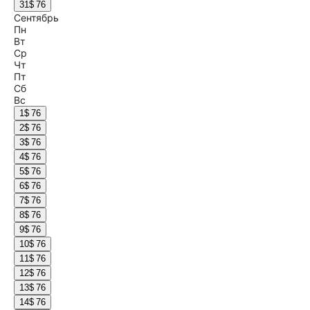
31
$ 76
Сентябрь
Пн
Вт
Ср
Чт
Пт
Сб
Вс
1
$ 76
2
$ 76
3
$ 76
4
$ 76
5
$ 76
6
$ 76
7
$ 76
8
$ 76
9
$ 76
10
$ 76
11
$ 76
12
$ 76
13
$ 76
14
$ 76