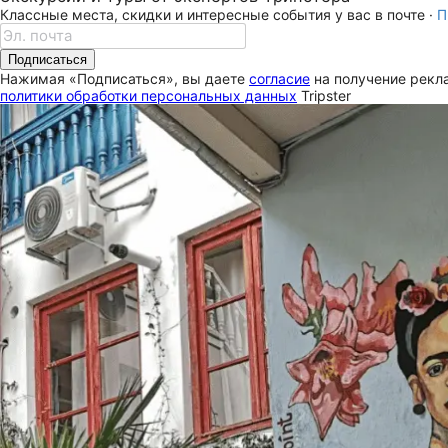
Классные места, скидки и интересные события у вас в почте ·
П
Подписаться
Нажимая «Подписаться», вы даете
согласие
на получение рекла
политики обработки персональных данных
Tripster