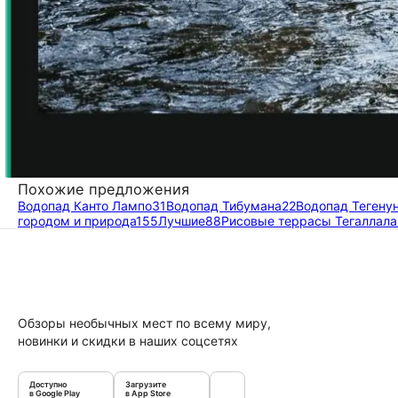
Похожие предложения
Водопад Канто Лампо
31
Водопад Тибумана
22
Водопад Тегену
городом и природа
155
Лучшие
88
Рисовые террасы Тегаллала
Обзоры необычных мест по всему миру,
новинки и скидки в наших соцсетях
Доступно
Загрузите
в Google Play
в App Store