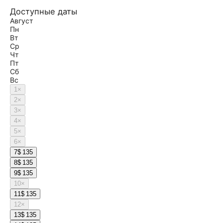
Доступные даты
Август
Пн
Вт
Ср
Чт
Пт
Сб
Вс
1
×
2
×
3
×
4
×
5
×
6
×
7
$ 135
8
$ 135
9
$ 135
10
×
11
$ 135
12
×
13
$ 135