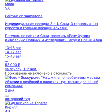
Мила
5,0
Рейтинг организатора
Индивидуальная поездка 3 в 1: Сочи, 3 горнолыжных
курорта и главные локации Абхазии
Погулять по паркам Сочи, посетить «Розу Хутор»
и «Красную Поляну» и исследовать Гагру и Новый Афон
13–16 авг
14–17 авг
15–18 авг
...
53 000 ₽
за группу, 1–2 чел.
Проживание не включено в стоимость
2 дня
авторский тур
Кирилл
4,8