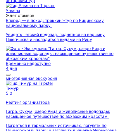
авторский тур
Ульяна
Ждёт отзывов
Вперёд — в поход: треккинг-тур по Рицинскому
национальному парку
Увидеть Гегский водопад, подняться на вершину
Пшегишхва и насладиться видами на Рицу
Временно недоступно
4 дня
многодневная экскурсия
Тимур
5,0
Рейтинг организатора
Гагра, Сухум, озеро Рица и живописные водопады:
насыщенное путешествие по абхазским красотам
Погреться в термальных источниках, погулять по
Приморскому парку и заглянуть в ущелье Черниговка