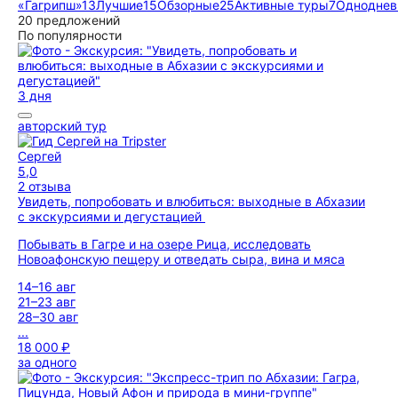
«Гагрипш»
13
Лучшие
15
Обзорные
25
Активные туры
7
Одноднев
20 предложений
По популярности
3 дня
авторский тур
Сергей
5,0
2 отзыва
Увидеть, попробовать и влюбиться: выходные в Абхазии
с экскурсиями и дегустацией
Побывать в Гагре и на озере Рица, исследовать
Новоафонскую пещеру и отведать сыра, вина и мяса
14–16 авг
21–23 авг
28–30 авг
...
18 000 ₽
за одного