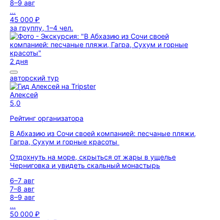
8–9 авг
...
45 000 ₽
за группу, 1–4 чел.
2 дня
авторский тур
Алексей
5,0
Рейтинг организатора
В Абхазию из Сочи своей компанией: песчаные пляжи,
Гагра, Сухум и горные красоты
Отдохнуть на море, скрыться от жары в ущелье
Черниговка и увидеть скальный монастырь
6–7 авг
7–8 авг
8–9 авг
...
50 000 ₽