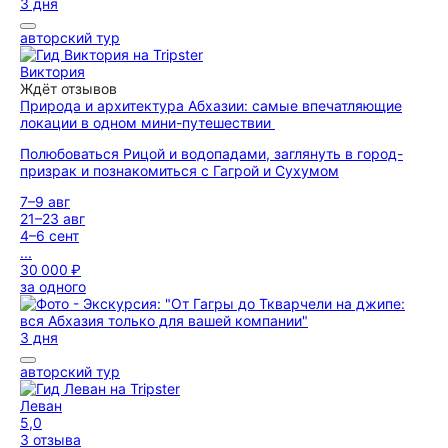
3 дня
авторский тур
Виктория
Ждёт отзывов
Природа и архитектура Абхазии: самые впечатляющие
локации в одном мини-путешествии
Полюбоваться Рицой и водопадами, заглянуть в город-
призрак и познакомиться с Гагрой и Сухумом
7–9 авг
21–23 авг
4–6 сент
...
30 000 ₽
за одного
3 дня
авторский тур
Леван
5,0
3 отзыва