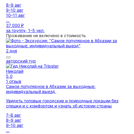
8–9 авг
9–10 авг
10–11 авг
...
37 000 ₽
за группу, 1–5 чел.
Проживание не включено в стоимость
2 дня
авторский тур
Николай
5,0
1 отзыв
Самое популярное в Абхазии за выходные:
индивидуальный выезд
Увидеть топовые городские и природные локации без
спешки и с комфортом и узнать об истории страны
7–8 авг
8–9 авг
9–10 авг
...