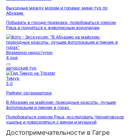
Выходные между морем и горами: мини-тур по
Абхазии
Побывать в городе-призраке, полюбоваться озером
Рица и подняться к живописным водопадам
Временно недоступно
4 дня
авторский тур
Тимур
5,0
Рейтинг организатора
В Абхазию на майские: природные красоты, лучшие
фотолокации и пикник в горах
Полюбоваться озером Рица, исследовать Черниговское
ущелье и повеселиться с вином и музыкой
Достопримечательности в Гагре