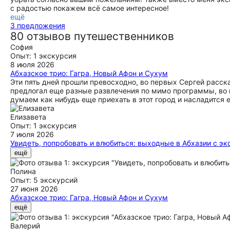
с радостью покажем всё самое интересное!
ещё
3 предложения
80 отзывов путешественников
София
Опыт: 1 экскурсия
8 июля 2026
Абхазское трио: Гагра, Новый Афон и Сухум
Эти пять дней прошли превосходно, во первых Сергей расска
предлогал еще разные развлечения по мимо программы, во
думаем как нибудь еще приехать в этот город и насладится 
Елизавета
Опыт: 1 экскурсия
7 июля 2026
Увидеть, попробовать и влюбиться: выходные в Абхазии с э
Впервые были в Абхазии с ребенком и оба в восторге от ст
ещё
Сергею за внимательность, пунктуальность, человечность 
приятное интересное общение и ненавязчивый дружелюбный п
Полина
останавливались. Спасибо вам, Сергей, мы влюбились в Гаг
Опыт: 5 экскурсий
27 июня 2026
Абхазское трио: Гагра, Новый Афон и Сухум
Поставила бы 5 миллионов звезд этому гиду, если бы можно
ещё
влюбились. все было на высшем уровне. Мы обязательно вер
Валерий