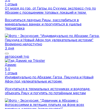
1 отзыв
От моря до гор, от Гагры до Сухума: экспресс-тур по
Абхазии с посещением топовых локаций и терм
Восхититься лазурью Рицы, расслабиться в
минеральных ваннах и прогуляться в ущелье
Черниговка
Временно недоступно
3 дня
авторский тур
Дамир
5,0
1 отзыв
Индивидуально по Абхазии: Гагра, Пицунда и Новый
Афон под увлекательные истории
Искупаться в термальных источниках и водопаде,
объехать Рицу и погулять по потаённым местам