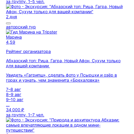
за группу, 1–5 чел.
2 дня
авторский тур
Марина
4,59
Рейтинг организатора
Абхазский топ: Рица, Гагра, Новый Афон, Сухум только
для вашей компании
Увидеть «Гагрипш», сделать фото у Псырцхи и озёр в
горах и узнать, чем знаменита «Брехаловка»
7–8 авг
8–9 авг
9–10 авг
...
34 000 ₽
за группу, 1–7 чел.