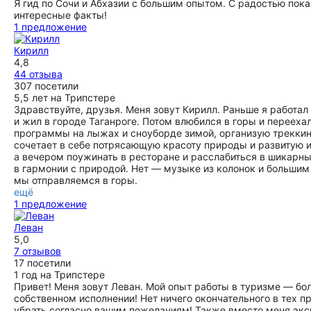
Я гид по Сочи и Абхазии с большим опытом. С радостью по
интересные факты!
1 предложение
Кирилл
4,8
44 отзыва
307 посетили
5,5 лет на Трипстере
Здравствуйте, друзья. Меня зовут Кирилл. Раньше я работ
и жил в городе Таганроге. Потом влюбился в горы и перееха
программы на лыжах и сноуборде зимой, организую треккинг
сочетает в себе потрясающую красоту природы и развитую 
а вечером поужинать в ресторане и расслабиться в шикарны
в гармонии с природой. Нет — музыке из колонок и большим
мы отправляемся в горы.
ещё
1 предложение
Леван
5,0
7 отзывов
17 посетили
1 год на Трипстере
Привет! Меня зовут Леван. Мой опыт работы в туризме — бо
собственном исполнении! Нет ничего окончательного в тех п
убрать согласно вашим пожеланиям! Также вместо меня экск