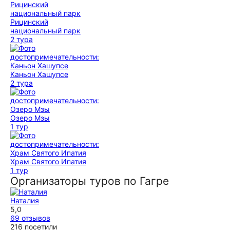
Рицинский
национальный парк
2 тура
Каньон Хашупсе
2 тура
Озеро Мзы
1 тур
Храм Святого Ипатия
1 тур
Организаторы туров по Гагре
Наталия
5,0
69 отзывов
216 посетили