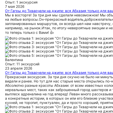
Опыт: 1 экскурсия
7 мая 2026
От Гагры до Ткварчели на джипе: вся Абхазия только для в
Мы в восторге! За три дня мы сделали невозможное! Мы объ
на любые вопросы.Он-прекрасный водитель,доброжелательны
запланированных маршрутов, он всегда шел нам навстречу, е
например, на рынок.Итак, по итогу-невероятные эмоции и н
то теперь только с Вами! 👍
Валентина
Опыт: 11 экскурсий
23 апреля 2026
От Гагры до Ткварчели на джипе: вся Абхазия только для в
Прекрасная экскурсия. За три дня скучно не было ни минут
видели и ранее. Но тут для нас старые места открылись по-н
Абсолютно разные красоты Абхазии: от всем известных коло
нереальных мест, таких как заброшенный город шахтеров и 
выплеск адреналина на год вперед! Леван много рассказывае
а конкретные истории, в которых он или его близкие участв
кухней, не торопит, пунктуален, да и просто хороший, прият