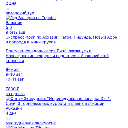
2 дня
авторский тур
Валерия
5,0
9 отзывов
Экспресс-трип по Абхазии: Гагра, Пицунда, Новый Афон
и природа в мини-группе
Прогуляться вдоль озера Рица, заглянуть в
Новоафонские пещеры и подняться к Анакопийской
крепости
8–9 авг
9–10 авг
10–11 авг
...
7800 ₽
за одного
4 дня
многодневная экскурсия