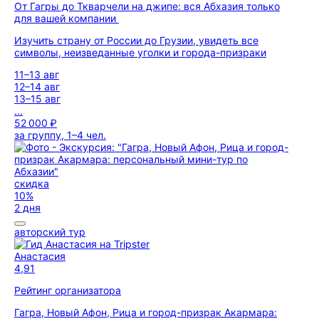
От Гагры до Ткварчели на джипе: вся Абхазия только
для вашей компании
Изучить страну от России до Грузии, увидеть все
символы, неизведанные уголки и города-призраки
11–13 авг
12–14 авг
13–15 авг
...
52 000 ₽
за группу, 1–4 чел.
скидка
10%
2 дня
авторский тур
Анастасия
4,91
Рейтинг организатора
Гагра, Новый Афон, Рица и город-призрак Акармара: