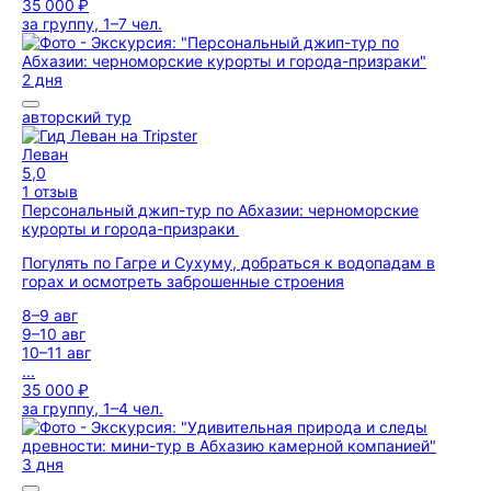
35 000 ₽
за группу, 1–7 чел.
2 дня
авторский тур
Леван
5,0
1 отзыв
Персональный джип-тур по Абхазии: черноморские
курорты и города-призраки
Погулять по Гагре и Сухуму, добраться к водопадам в
горах и осмотреть заброшенные строения
8–9 авг
9–10 авг
10–11 авг
...
35 000 ₽
за группу, 1–4 чел.
3 дня