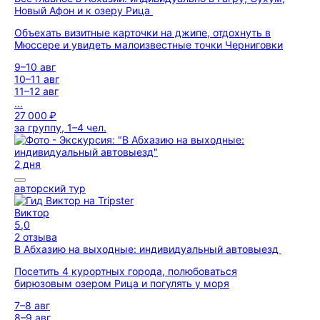
Новый Афон и к озеру Рица
Объехать визитные карточки на джипе, отдохнуть в
Мюссере и увидеть малоизвестные точки Черниговки
9–10 авг
10–11 авг
11–12 авг
...
27 000 ₽
за группу, 1–4 чел.
2 дня
авторский тур
Виктор
5,0
2 отзыва
В Абхазию на выходные: индивидуальный автовыезд
Посетить 4 курортных города, полюбоваться
бирюзовым озером Рица и погулять у моря
7–8 авг
8–9 авг