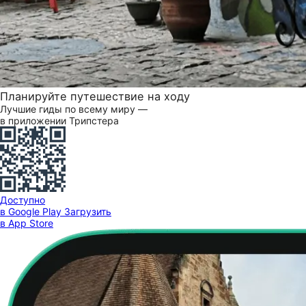
Планируйте путешествие на ходу
Лучшие гиды по всему миру —
в приложении Трипстера
Доступно
в Google Play
Загрузить
в App Store