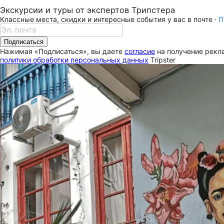
Экскурсии и туры от экспертов Трипстера
Классные места, скидки и интересные события у вас в почте ·
П
Подписаться
Нажимая «Подписаться», вы даете
согласие
на получение рекла
политики обработки персональных данных
Tripster