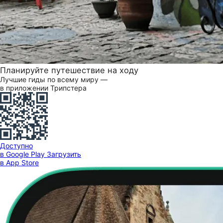
Планируйте путешествие на ходу
Лучшие гиды по всему миру —
в приложении Трипстера
Доступно
в Google Play
Загрузить
в App Store