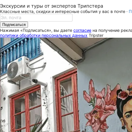
Экскурсии и туры от экспертов Трипстера
Классные места, скидки и интересные события у вас в почте ·
П
Подписаться
Нажимая «Подписаться», вы даете
согласие
на получение рекла
политики обработки персональных данных
Tripster