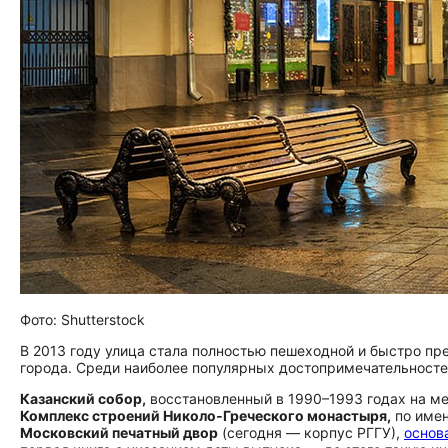
Фото: Shutterstock
В 2013 году улица стала полностью пешеходной и быстро пре
города. Среди наиболее популярных до­сто­при­ме­ча­тель­но­сте
Казанский собор,
восстановленный в 1990–1993 годах на мес
Комплекс строений Николо‑Греческого монастыря,
по имен
Московский печатный двор
(сегодня — корпус РГГУ),
основ