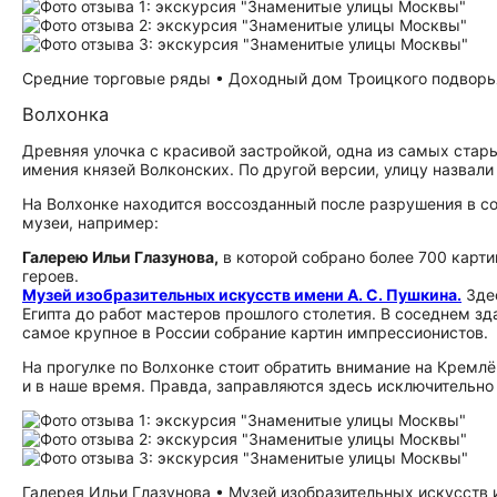
Средние торговые ряды • Доходный дом Троицкого подворья 
Волхонка
Древняя улочка с красивой застройкой, одна из самых стары
имения князей Волконских. По другой версии, улицу назвал
На Волхонке находится воссозданный после разрушения в с
музеи, например:
Галерею Ильи Глазунова,
в которой собрано более 700 карт
героев.
Музей изобразительных искусств имени А. С. Пушкина.
Здес
Египта до работ мастеров прошлого столетия. В соседнем зд
самое крупное в России собрание картин импрессионистов.
На прогулке по Волхонке стоит обратить внимание на Кремл
и в наше время. Правда, заправляются здесь исключительн
Галерея Ильи Глазунова • Музей изобразительных искусств и