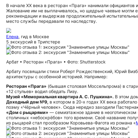
В начале XX века в ресторан «Прага» нанимали официантов 
Жалование им не выплачивалось, но щедрые чаевые могли ег
рекомендации и выдержав продолжительный испытательный 
место службы передавали по наследству.
Елена
, гид в Москве
5 экскурсий в Трипстере
Арбат • Ресторан «Прага» • Фото: Shutterstock
Арбату посвящали стихи Роберт Рождественский, Юрий Визб
архитектуры с особенной историей. Например:
Ресторан «Прага»
(бывшая столовая Моссельпрома) в стари
«12 стульев» водил обедать Лизу.
Музей «Мемориальная квартира А. С. Пушкина».
В этом до
Доходный дом №9,
в котором в 20‑х годах XX века работал
поэму «Чёрный человек». Сюда нередко заходили Пастернак
«Дом с рыцарями»
— семиэтажное здание в неоготическом с
столичных «небоскрёбов» того времени. Своё название полу
из рыцарей стал прообразом Коровьева-Фагота из романа «