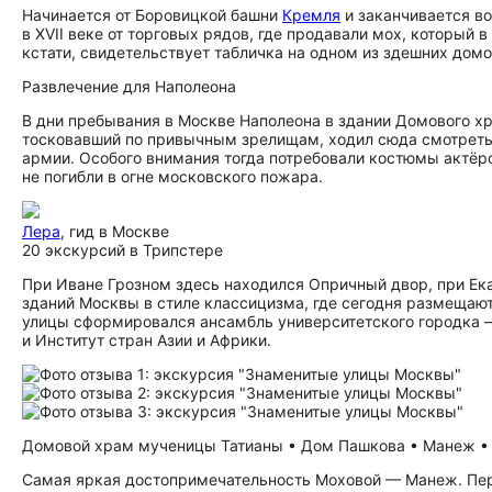
Начинается от Боровицкой башни
Кремля
и заканчивается во
в XVII веке от торговых рядов, где продавали мох, который 
кстати, свидетельствует табличка на одном из здешних домо
Развлечение для Наполеона
В дни пребывания в Москве Наполеона в здании Домового х
тосковавший по привычным зрелищам, ходил сюда смотреть 
армии. Особого внимания тогда потребовали костюмы актёр
не погибли в огне московского пожара.
Лера
, гид в Москве
20 экскурсий в Трипстере
При Иване Грозном здесь находился Опричный двор, при Ек
зданий Москвы в стиле классицизма, где сегодня размещаютс
улицы сформировался ансамбль университетского городка 
и Институт стран Азии и Африки.
Домовой храм мученицы Татианы • Дом Пашкова • Манеж • Ф
Самая яркая до­сто­при­ме­ча­тель­но­сть Моховой — Манеж. П