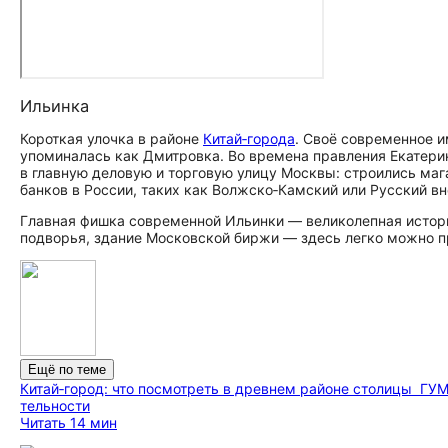
Ильинка
Короткая улочка в районе
Китай‑города
. Своё современное и
упоминалась как Дмитровка. Во времена правления Екатерины
в главную деловую и торговую улицу Москвы: строились маг
банков в России, таких как Волжско‑Камский или Русский в
Главная фишка современной Ильинки — великолепная истор
подворья, здание Московской биржи — здесь легко можно пр
Ещё по теме
Китай‑город: что посмотреть в древнем районе столицы
ГУМ
тель­но­сти
Читать 14 мин