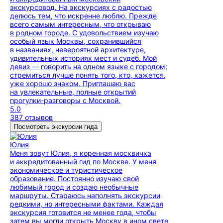
экскурсовод. На экскурсиях с радостью
делюсь тем, что искренне люблю. Прежде
всего самым интересным, что открываю
в родном городе. С удовольствием изучаю
особый язык Москвы, сохранившийся
в названиях, невероятной архитектуре,
удивительных историях мест и судеб. Мой
девиз — говорить на одном языке с городом;
стремиться лучше понять того, кто, кажется,
уже хорошо знаком. Приглашаю вас
на увлекательные, полные открытий
прогулки-разговоры с Москвой.
5.0
387 отзывов
Посмотреть экскурсии гида
Юлия
Меня зовут Юлия, я коренная москвичка
и аккредитованный гид по Москве. У меня
экономическое и туристическое
образование. Постоянно изучаю свой
любимый город и создаю необычные
маршруты. Стараюсь наполнять экскурсии
редкими, но интересными фактами. Каждая
экскурсия готовится не менее года, чтобы
затем вы могли открыть Москву в ином свете