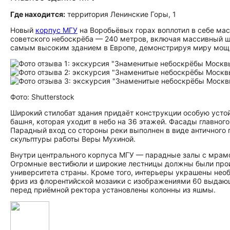
Где находится:
территория Ленинские Горы, 1
Новый
корпус МГУ
на Воробьёвых горах воплотил в себе мас
советского небоскрёба — 240 метров, включая массивный шпи
самым высоким зданием в Европе, демонстрируя миру мощь
Фото: Shutterstock
Широкий стилобат здания придаёт конструкции особую усто
башня, которая уходит в небо на 36 этажей. Фасады главн
Парадный вход со стороны реки выполнен в виде античного 
скульптуры работы Веры Мухиной.
Внутри центрального корпуса МГУ — парадные залы с мрамо
Огромные вестибюли и широкие лестницы должны были произ
университета страны. Кроме того, интерьеры украшены не
фриз из флорентийской мозаики с изображениями 60 выдающ
перед приёмной ректора установлены колонны из яшмы.