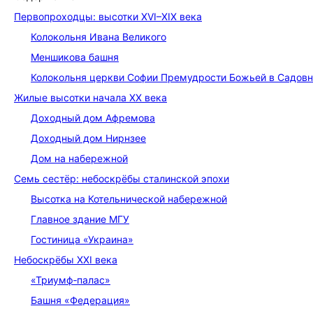
Первопроходцы: высотки XVI–XIX века
Колокольня Ивана Великого
Меншикова башня
Колокольня церкви Софии Премудрости Божьей в Садов
Жилые высотки начала XX века
Доходный дом Афремова
Доходный дом Нирнзее
Дом на набережной
Семь сестёр: небоскрёбы сталинской эпохи
Высотка на Котельнической набережной
Главное здание МГУ
Гостиница «Украина»
Небоскрёбы XXI века
«Триумф‑палас»
Башня «Федерация»