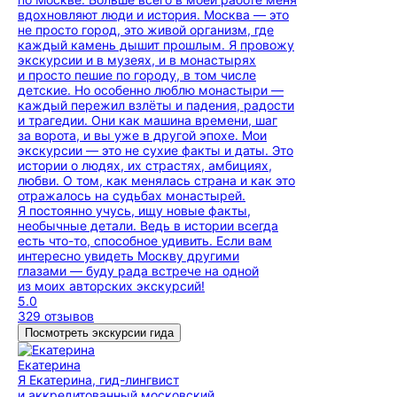
вдохновляют люди и история. Москва — это
не просто город, это живой организм, где
каждый камень дышит прошлым. Я провожу
экскурсии и в музеях, и в монастырях
и просто пешие по городу, в том числе
детские. Но особенно люблю монастыри —
каждый пережил взлёты и падения, радости
и трагедии. Они как машина времени, шаг
за ворота, и вы уже в другой эпохе. Мои
экскурсии — это не сухие факты и даты. Это
истории о людях, их страстях, амбициях,
любви. О том, как менялась страна и как это
отражалось на судьбах монастырей.
Я постоянно учусь, ищу новые факты,
необычные детали. Ведь в истории всегда
есть что-то, способное удивить. Если вам
интересно увидеть Москву другими
глазами — буду рада встрече на одной
из моих авторских экскурсий!
5.0
329 отзывов
Посмотреть экскурсии гида
Екатерина
Я Екатерина, гид-лингвист
и аккредитованный московский