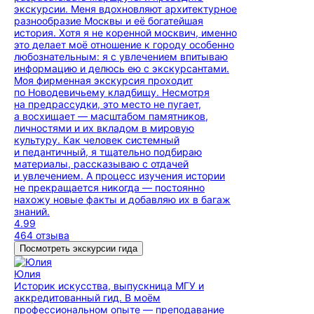
экскурсии. Меня вдохновляют архитектурное
разнообразие Москвы и её богатейшая
история. Хотя я не коренной москвич, именно
это делает моё отношение к городу особенно
любознательным: я с увлечением впитываю
информацию и делюсь ею с экскурсантами.
Моя фирменная экскурсия проходит
по Новодевичьему кладбищу. Несмотря
на предрассудки, это место не пугает,
а восхищает — масштабом памятников,
личностями и их вкладом в мировую
культуру. Как человек системный
и педантичный, я тщательно подбираю
материалы, рассказываю с отдачей
и увлечением. А процесс изучения истории
не прекращается никогда — постоянно
нахожу новые факты и добавляю их в багаж
знаний.
4.99
464 отзыва
Посмотреть экскурсии гида
Юлия
Историк искусства, выпускница МГУ и
аккредитованный гид. В моём
профессиональном опыте — преподавание