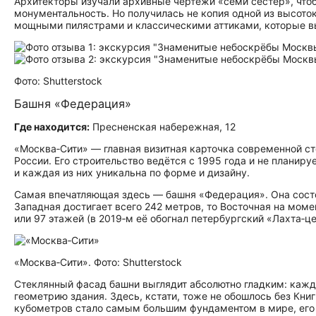
Архитекторы изучали архивные чертежи «семи сестёр», чтоб
монументальность. Но получилась не копия одной из высото
мощными пилястрами и классическими аттиками, которые вы
Фото: Shutterstock
Башня «Федерация»
Где находится:
Пресненская набережная, 12
«Москва‑Сити» — главная визитная карточка современной с
России. Его строительство ведётся с 1995 года и не планир
и каждая из них уникальна по форме и дизайну.
Самая впечатляющая здесь — башня «Федерация». Она состои
Западная достигает всего 242 метров, то Восточная на мом
или 97 этажей (в 2019‑м её обогнал петербургский «Лахта‑це
«Москва‑Сити». Фото: Shutterstock
Стеклянный фасад башни выглядит абсолютно гладким: кажд
геометрию здания. Здесь, кстати, тоже не обошлось без Кни
кубометров стало самым большим фундаментом в мире, его 