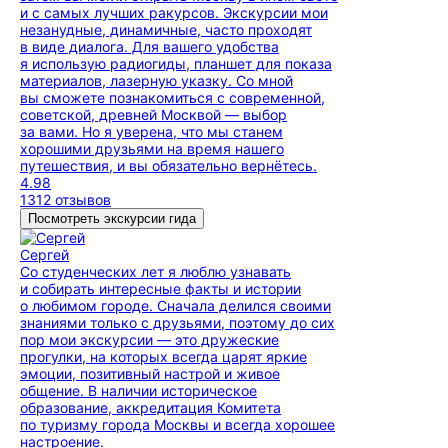
и с самых лучших ракурсов. Экскурсии мои
незанудные, динамичные, часто проходят
в виде диалога. Для вашего удобства
я использую радиогиды, планшет для показа
материалов, лазерную указку. Со мной
вы сможете познакомиться с современной,
советской, древней Москвой — выбор
за вами. Но я уверена, что мы станем
хорошими друзьями на время нашего
путешествия, и вы обязательно вернётесь.
4.98
1312 отзывов
Посмотреть экскурсии гида
Сергей
Со студенческих лет я люблю узнавать
и собирать интересные факты и истории
о любимом городе. Сначала делился своими
знаниями только с друзьями, поэтому до сих
пор мои экскурсии — это дружеские
прогулки, на которых всегда царят яркие
эмоции, позитивный настрой и живое
общение. В наличии историческое
образование, аккредитация Комитета
по туризму города Москвы и всегда хорошее
настроение.