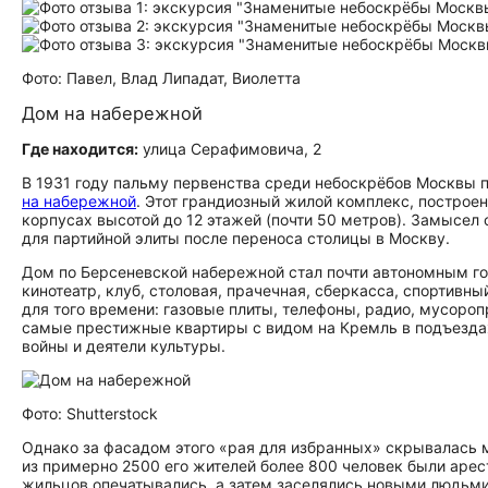
Фото: Павел, Влад Липадат, Виолетта
Дом на набережной
Где находится:
улица Серафимовича, 2
В 1931 году пальму первенства среди небоскрёбов Москвы п
на набережной
. Этот грандиозный жилой комплекс, построе
корпусах высотой до 12 этажей (почти 50 метров). Замысел 
для партийной элиты после переноса столицы в Москву.
Дом по Берсеневской набережной стал почти автономным го
кинотеатр, клуб, столовая, прачечная, сберкасса, спортивн
для того времени: газовые плиты, телефоны, радио, мусоро
самые престижные квартиры с видом на Кремль в подъезда
войны и деятели культуры.
Фото: Shutterstock
Однако за фасадом этого «рая для избранных» скрывалась 
из примерно 2500 его жителей более 800 человек были арес
жильцов опечатывались, а затем заселялись новыми людьми