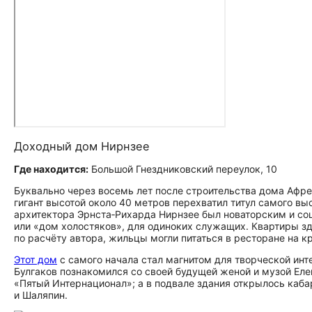
Доходный дом Нирнзее
Где находится:
Большой Гнездниковский переулок, 10
Буквально через восемь лет после строительства дома Афре
гигант высотой около 40 метров перехватил титул самого вы
архитектора Эрнста‑Рихарда Нирнзее был новаторским и со
или «дом холостяков», для одиноких служащих. Квартиры зд
по расчёту автора, жильцы могли питаться в ресторане на к
Этот дом
с самого начала стал магнитом для творческой инт
Булгаков познакомился со своей будущей женой и музой Ел
«Пятый Интернационал»; а в подвале здания открылось каба
и Шаляпин.