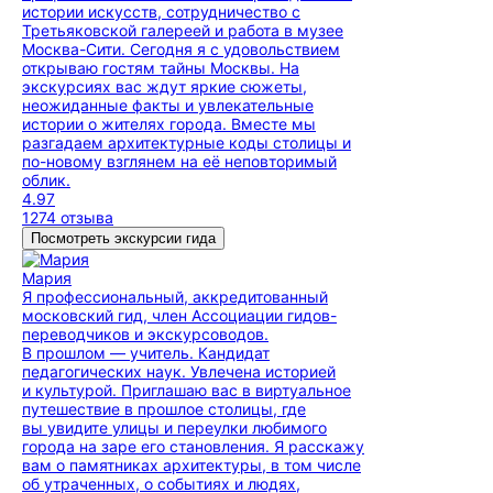
истории искусств, сотрудничество с
Третьяковской галереей и работа в музее
Москва-Сити. Сегодня я с удовольствием
открываю гостям тайны Москвы. На
экскурсиях вас ждут яркие сюжеты,
неожиданные факты и увлекательные
истории о жителях города. Вместе мы
разгадаем архитектурные коды столицы и
по-новому взглянем на её неповторимый
облик.
4.97
1274 отзыва
Посмотреть экскурсии гида
Мария
Я профессиональный, аккредитованный
московский гид, член Ассоциации гидов-
переводчиков и экскурсоводов.
В прошлом — учитель. Кандидат
педагогических наук. Увлечена историей
и культурой. Приглашаю вас в виртуальное
путешествие в прошлое столицы, где
вы увидите улицы и переулки любимого
города на заре его становления. Я расскажу
вам о памятниках архитектуры, в том числе
об утраченных, о событиях и людях,