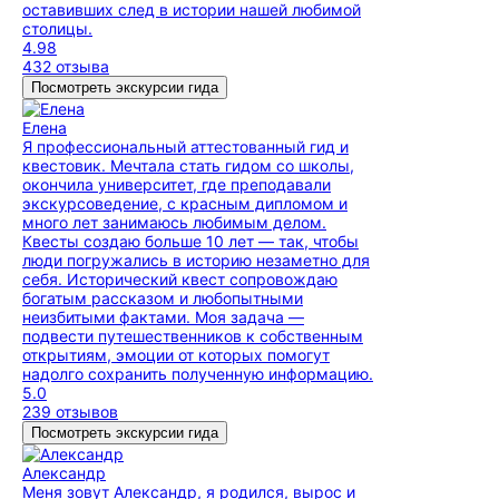
оставивших след в истории нашей любимой
столицы.
4.98
432 отзыва
Посмотреть экскурсии гида
Елена
Я профессиональный аттестованный гид и
квестовик. Мечтала стать гидом со школы,
окончила университет, где преподавали
экскурсоведение, с красным дипломом и
много лет занимаюсь любимым делом.
Квесты создаю больше 10 лет — так, чтобы
люди погружались в историю незаметно для
себя. Исторический квест сопровождаю
богатым рассказом и любопытными
неизбитыми фактами. Моя задача —
подвести путешественников к собственным
открытиям, эмоции от которых помогут
надолго сохранить полученную информацию.
5.0
239 отзывов
Посмотреть экскурсии гида
Александр
Меня зовут Александр, я родился, вырос и