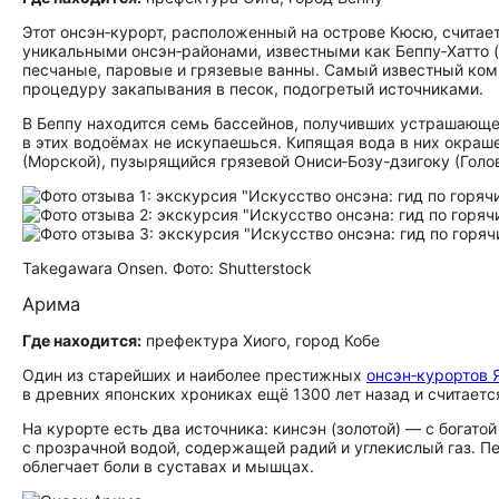
Этот онсэн‑курорт, расположенный на острове Кюсю, счита
уникальными онсэн‑районами, известными как Беппу‑Хатто (B
песчаные, паровые и грязевые ванны. Самый известный ком
процедуру закапывания в песок, подогретый источниками.
В Беппу находится семь бассейнов, получивших устрашающее 
в этих водоёмах не искупаешься. Кипящая вода в них окраш
(Морской), пузырящийся грязевой Ониси‑Бозу-дзигоку (Голов
Takegawara Onsen. Фото: Shutterstock
Арима
Где находится:
префектура Хиого, город Кобе
Один из старейших и наиболее престижных
онсэн‑курортов 
в древних японских хрониках ещё 1300 лет назад и считает
На курорте есть два источника: кинсэн (золотой) — с богат
с прозрачной водой, содержащей радий и углекислый газ. 
облегчает боли в суставах и мышцах.