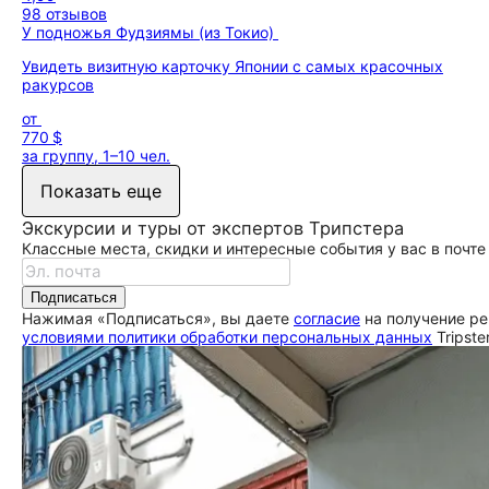
98 отзывов
У подножья Фудзиямы (из Токио)
Увидеть визитную карточку Японии с самых красочных
ракурсов
от
770 $
за группу, 1–10 чел.
Показать еще
Экскурсии и туры от экспертов Трипстера
Классные места, скидки и интересные события у вас в почте
Подписаться
Нажимая «Подписаться», вы даете
согласие
на получение ре
условиями политики обработки персональных данных
Tripste