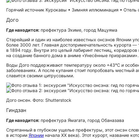
Горячий источник Курокавы • Зимняя иллюминация • Отель с 
Дого
Где находится:
префектура Эхиме, город Мацуяма
Старейший и один из наиболее известных онсэнов Японии уп
более 3000 лет. Главная до­сто­при­ме­ча­тель­но­сть курорт
в 1894 году. Внутри это целый лабиринт лестниц, коридоров
на создание банного дома в аниме «Унесённые призраками».
Воды Дого поддерживают температуру около +43°C и особен
заболеваниях. А после купания стоит попробовать местный 
славится своими цитрусовыми.
Дого онсен. Фото: Shutterstock
Гиндзан
Где находится:
префектура Ямагата, город Обаназава
Спрятанный в глубоком ущелье префектуры, этот онсэн слов
в истории
Японии
начала XX века). Этот курорт, название ко