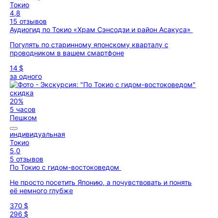
Токио
4,8
15 отзывов
Аудиогид по Токио «Храм Сэнсодзи и район Асакуса»
Погулять по старинному японскому кварталу с
проводником в вашем смартфоне
14 $
за одного
скидка
20%
5 часов
Пешком
индивидуальная
Токио
5,0
5 отзывов
По Токио с гидом-востоковедом
Не просто посетить Японию, а почувствовать и понять
её немного глубже
370 $
296 $