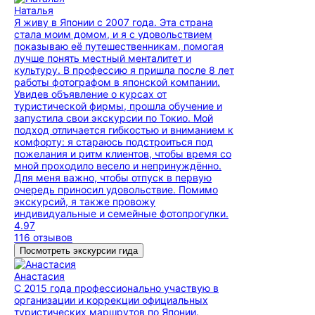
Наталья
Я живу в Японии с 2007 года. Эта страна
стала моим домом, и я с удовольствием
показываю её путешественникам, помогая
лучше понять местный менталитет и
культуру. В профессию я пришла после 8 лет
работы фотографом в японской компании.
Увидев объявление о курсах от
туристической фирмы, прошла обучение и
запустила свои экскурсии по Токио. Мой
подход отличается гибкостью и вниманием к
комфорту: я стараюсь подстроиться под
пожелания и ритм клиентов, чтобы время со
мной проходило весело и непринуждённо.
Для меня важно, чтобы отпуск в первую
очередь приносил удовольствие. Помимо
экскурсий, я также провожу
индивидуальные и семейные фотопрогулки.
4.97
116 отзывов
Посмотреть экскурсии гида
Анастасия
С 2015 года профессионально участвую в
организации и коррекции официальных
туристических маршрутов по Японии.