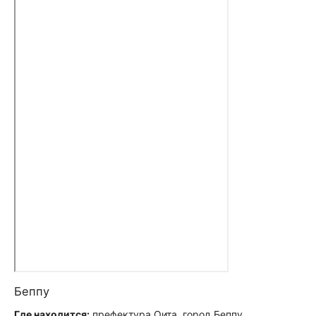
Беппу
Где находится:
префектура Оита, город Беппу