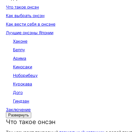
Что такое онсэн
Как выбрать онсэн
Как вести себя в онсэне
Лучшие онсэны Японии
Хаконе
Беппу
Арима
Киносаки
Ноборибецу
Курокава
Дого
Гиндзан
Заключение
Развернуть
Что такое онсэн