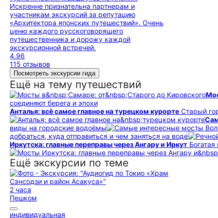
Искренне признательна партнерам и
участникам экскурсий за репутацию
«Архитектора японских путешествий». Очень
ценю каждого русскоговорящего
путешественника и дорожу каждой
экскурсионной встречей.
4.96
115 отзывов
Посмотреть экскурсии гида
Ещё на тему путешествий
Мос
соединяют берега и эпохи
Анталья: всё самое главное на турецком курорте
Старый гор
Сам
виды на городские водоёмы
добраться, куда отправиться и чем заняться на воде
Иркутска: главные переправы через Ангару и Иркут
Богатая
Ещё экскурсии по теме
2 часа
Пешком
индивидуальная