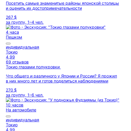
Посетить самые знаменитые районы японской столицы
и оценить их достопримечательности
267 $
за группу, 1–4 чел.
4 часа
Пешком
индивидуальная
Токио
4,99
69 отзывов
Токио глазами полукровки
Что общего и различного у Японии и России? Я прожил
в них много лет и готов поделиться наблюдениями
270 $
за группу, 1–6 чел.
10 часов
На автомобиле
индивидуальная
Токио
4,99