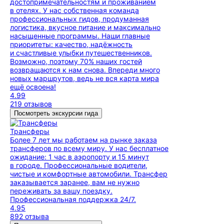
достопримечательностям и проживанием
в отелях. У нас собственная команда
профессиональных гидов, продуманная
логистика, вкусное питание и максимально
насыщенные программы. Наши главные
приоритеты: качество, надёжность
и счастливые улыбки путешественников.
Возможно, поэтому 70% наших гостей
возвращаются к нам снова. Впереди много
новых маршрутов, ведь не вся карта мира
ещё освоена!
4.99
219 отзывов
Посмотреть экскурсии гида
Трансферы
Более 7 лет мы работаем на рынке заказа
трансферов по всему миру. У нас бесплатное
ожидание: 1 час в аэропорту и 15 минут
в городе. Профессиональные водители,
чистые и комфортные автомобили. Трансфер
заказывается заранее, вам не нужно
переживать за вашу поездку.
Профессиональная поддержка 24/7.
4.95
892 отзыва