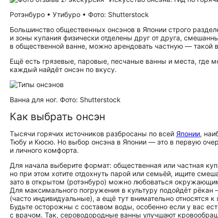
Ротэнбуро • Утибуро • Фото: Shutterstock
Большинство общественных онсэнов в Японии строго раздел
и зоны купания физически отделены друг от друга, смешанны
в общественной ванне, можно арендовать частную — такой в
Ещё есть грязевые, паровые, песчаные ванны и места, где 
каждый найдёт онсэн по вкусу.
Ванна для ног. Фото: Shutterstock
Как выбрать онсэн
Тысячи горячих источников разбросаны по всей
Японии
, наи
Тюбу и Кюсю. Но выбор онсэна в Японии — это в первую оче
и личного комфорта.
Для начала выберите формат: общественная или частная куп
но при этом хотите отдохнуть парой или семьёй, ищите смеш
зато в открытом (ротэнбуро) можно любоваться окружающи
Для максимального погружения в культуру подойдёт рёкан —
(часто индивидуальные), а ещё тут внимательно относятся 
Будьте осторожны с составом воды, особенно если у вас ес
с врачом. Так, сероводородные ванны улучшают кровообра