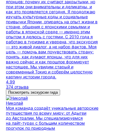
японцев: почему их считают закрытыми, но
при этом они внимательны и деликатны, и
как это проявляется сегодня. Я продолжаю
изучать культурные коды и социальные
привычки Японии, опираясь на опыт жизни в
стране, общения с японскими семьями и
работы в японской среде — именно этим
опытом я делюсь с гостями. С 2010 года я
работаю в туризме и уверена, что экскурсия
— это живой диалог, а не набор фактов. Моя
цель — помочь вам почувствовать страну:
понять, как думают японцы, что для них
важно сейчас и как прошлое формирует
настоящее. Мы увидим старый и
современный Токио и соберём целостную
картину истории города.
4.99
374 отзыва
Посмотреть экскурсии гида
Николай
Моя команда создаёт уникальные авторские
путешествия по всему миру: от Адыгеи
до Австралии. Мы специализируемся
на лайт-турах с большим количеством
прогулок по природным