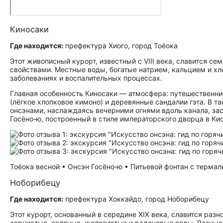
Киносаки
Где находится:
префектура Хиого, город Тоёока
Этот живописный курорт, известный с VIII века, славится 
свойствами. Местные воды, богатые натрием, кальцием и х
заболеваниях и воспалительных процессах.
Главная особенность Киносаки — атмосфера: путешественник
(лёгкое хлопковое кимоно) и деревянные сандалии гэта. В
онсэнами, наслаждаясь вечерними огнями вдоль канала, за
Госёно‑ю, построенный в стиле императорского дворца в Кио
Тоёока весной • Онсэн Госёно‑ю • Питьевой фонтан с термаль
Ноборибецу
Где находится:
префектура Хоккайдо, город Ноборибецу
Этот курорт, основанный в середине XIX века, славится раз
сернистые, соляные, железистые и радоновые воды. Разные