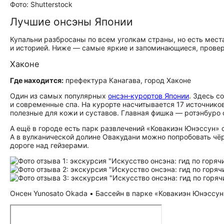
Фото: Shutterstock
Лучшие онсэны Японии
Купальни разбросаны по всем уголкам страны, но есть мест
и историей. Ниже — самые яркие и запоминающиеся, прове
Хаконе
Где находится:
префектура Канагава, город Хаконе
Один из самых популярных
онсэн‑курортов Японии
. Здесь с
и современные спа. На курорте насчитывается 17 источник
полезные для кожи и суставов. Главная фишка — ротэнбуро 
А ещё в городе есть парк развлечений «Ковакиэн Юнэссун» 
А в вулканической долине Овакудани можно попробовать чёр
дороге над гейзерами.
Онсен Yunosato Okada • Бассейн в парке «Ковакиэн Юнэссун»