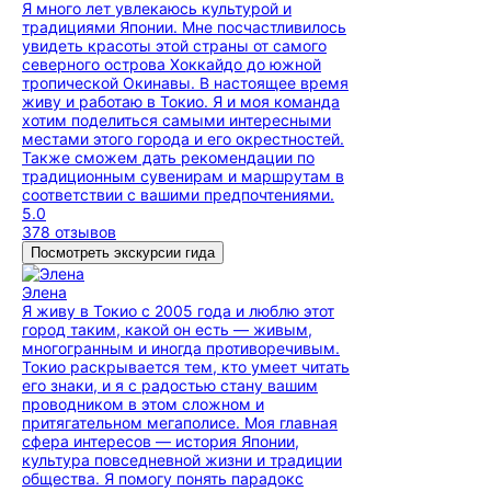
Я много лет увлекаюсь культурой и
традициями Японии. Мне посчастливилось
увидеть красоты этой страны от самого
северного острова Хоккайдо до южной
тропической Окинавы. В настоящее время
живу и работаю в Токио. Я и моя команда
хотим поделиться самыми интересными
местами этого города и его окрестностей.
Также сможем дать рекомендации по
традиционным сувенирам и маршрутам в
соответствии с вашими предпочтениями.
5.0
378 отзывов
Посмотреть экскурсии гида
Элена
Я живу в Токио с 2005 года и люблю этот
город таким, какой он есть — живым,
многогранным и иногда противоречивым.
Токио раскрывается тем, кто умеет читать
его знаки, и я с радостью стану вашим
проводником в этом сложном и
притягательном мегаполисе. Моя главная
сфера интересов — история Японии,
культура повседневной жизни и традиции
общества. Я помогу понять парадокс