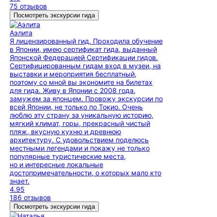
75 отзывов
Посмотреть экскурсии гида
Аэлита
Я лицензированный гид. Проходила обучение
в Японии, имею сертификат гида, выданный
Японской Федерацией Сертификации гидов.
Сертифицированным гидам вход в музеи, на
выставки и мероприятия бесплатный,
поэтому со мной вы экономите на билетах
для гида. Живу в Японии с 2008 года,
замужем за японцем. Провожу экскурсии по
всей Японии, не только по Токио. Очень
люблю эту страну за уникальную историю,
мягкий климат, горы, прекрасный чистый
пляж, вкусную кухню и древнюю
архитектуру. С удовольствием поделюсь
местными легендами и покажу не только
популярные туристические места,
но и интересные локальные
достопримечательности, о которых мало кто
знает.
4.95
186 отзывов
Посмотреть экскурсии гида