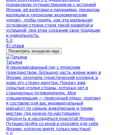
познакомлю путешественников с историей
Японии, её взлётами и падениями, периодом
изоляции и «японским экономическим
чудом», чтобы понять, как эта маленькая
островная страна стала такой развитой и
успешной, при этом сохранив свои традиции
и уникальность.
5.0
81 отзыв
Посмотреть экскурсии гида
Татьяна
Я лицензированный гид с японским
гражданством. Большую часть жизни живу в
Японии, окончила туристический колледж и
знаю эту страну изнутри. Покажу вам
скрытые уголки страны, которых нет в
стандартных путеводителях. Моя
специализация — природный отдых, поэтому
я составлю для вас индивидуальный
маршрут по самым живописным и тихим
местам, где можно по-настоящему
отдохнуть и насладиться красотой Японии.
Путешествуйте со мной и откройте для себя
Японию, которую видят только местные!
5.0