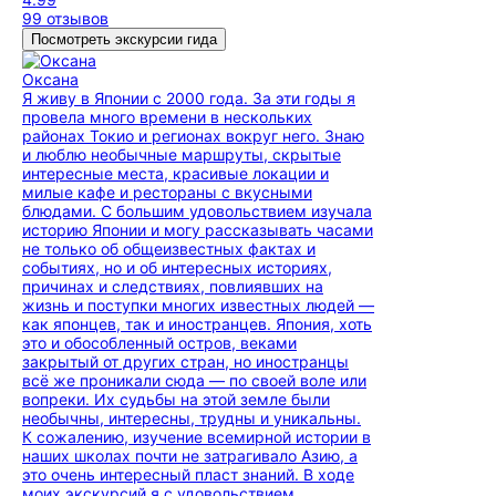
99 отзывов
Посмотреть экскурсии гида
Оксана
Я живу в Японии с 2000 года. За эти годы я
провела много времени в нескольких
районах Токио и регионах вокруг него. Знаю
и люблю необычные маршруты, скрытые
интересные места, красивые локации и
милые кафе и рестораны с вкусными
блюдами. С большим удовольствием изучала
историю Японии и могу рассказывать часами
не только об общеизвестных фактах и
событиях, но и об интересных историях,
причинах и следствиях, повлиявших на
жизнь и поступки многих известных людей —
как японцев, так и иностранцев. Япония, хоть
это и обособленный остров, веками
закрытый от других стран, но иностранцы
всё же проникали сюда — по своей воле или
вопреки. Их судьбы на этой земле были
необычны, интересны, трудны и уникальны.
К сожалению, изучение всемирной истории в
наших школах почти не затрагивало Азию, а
это очень интересный пласт знаний. В ходе
моих экскурсий я с удовольствием