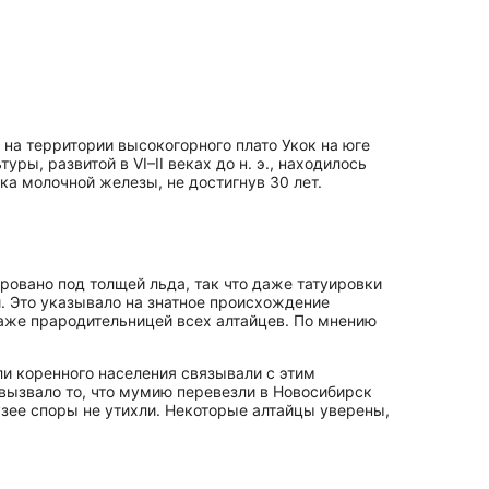
на территории высокогорного плато Укок на юге
, развитой в VI–II веках до н. э., находилось
ка молочной железы, не достигнув 30 лет.
овано под толщей льда, так что даже татуировки
. Это указывало на знатное происхождение
аже прародительницей всех алтайцев. По мнению
и коренного населения связывали с этим
вызвало то, что мумию перевезли в Новосибирск
узее споры не утихли. Некоторые алтайцы уверены,