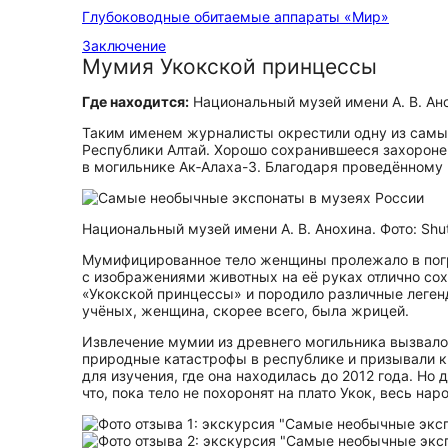
Глубоководные обитаемые аппараты «Мир»
Заключение
Мумия Укокской принцессы
Где находится:
Национальный музей имени А. В. Ано
Таким именем журналисты окрестили одну из самых
Республики Алтай. Хорошо сохранившееся захоронен
в могильнике Ак‑Алаха-3. Благодаря проведённому 
Национальный музей имени А. В. Анохина. Фото: Shut
Мумифицированное тело женщины пролежало в погре
с изображениями животных на её руках отлично со
«Укокской принцессы» и породило различные леген
учёных, женщина, скорее всего, была жрицей.
Извлечение мумии из древнего могильника вызвало
природные катастрофы в республике и призывали к
для изучения, где она находилась до 2012 года. Но
что, пока тело не похоронят на плато Укок, весь на