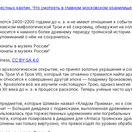
вестных картин
Что смотреть в главном московском хранилище
уются 2400–2200 годами до н. э. и не имеют отношения к собы
поиском мифологической Трои и её сокровищ, обнаружил на хо
 относится к намного более древнему периоду троянской истории
 упоминаний о нём не сохранилось.
iness,
CC BY-SA 4.0
 археологическое открытие, но принял золотые украшения и со
ь Троя VI и Троя VII), который так отчаянно стремился найти а
Он относится к совершенно другой эпохе — позднему бронзовом
м. Археологи всё же изучили «настоящую» Трою, однако многие
II века до н. э. в процессе раскопок. Теперь учёные часто шут
предметов, которые Шлиман назвал «Кладом Приама», но к сок
нат — Большая диадема с подвесками, выполненная древними юв
ользовалась при торжественных церемониях или погребальных
га, которая позировала в диадеме для «Атласа троянских дре
лнены настолько виртуозно, что превосходят по уровню обраб