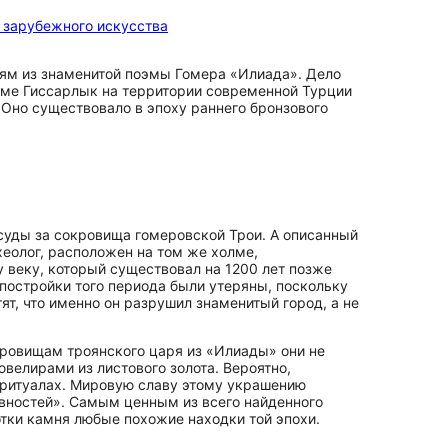
 зарубежного искусства
тиям из знаменитой поэмы Гомера «Илиада». Дело
лме Гиссарлык на территории современной Турции
. Оно существовало в эпоху раннего бронзового
суды за сокровища гомеровской Трои. А описанный
рхеолог, расположен на том же холме,
у веку, который существовал на 1200 лет позже
 постройки того периода были утеряны, поскольку
ят, что именно он разрушил знаменитый город, а не
ровищам троянского царя из «Илиады» они не
елирами из листового золота. Вероятно,
 ритуалах. Мировую славу этому украшению
вностей». Самым ценным из всего найденного
отки камня любые похожие находки той эпохи.