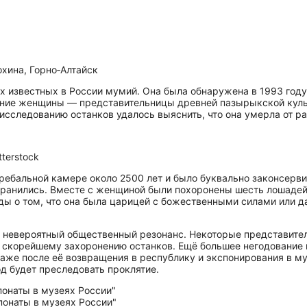
хина, Горно‑Алтайск
 известных в России мумий. Она была обнаружена в 1993 году 
ие женщины — представительницы древней пазырыкской культуры
исследованию останков удалось выяснить, что она умерла от ра
terstock
бальной камере около 2500 лет и было буквально законсервир
хранились. Вместе с женщиной были похоронены шесть лошадей
ды о том, что она была царицей с божественными силами или д
 невероятный общественный резонанс. Некоторые представител
 скорейшему захоронению останков. Ещё большее негодование 
 даже после её возвращения в республику и экспонирования в м
род будет преследовать проклятие.