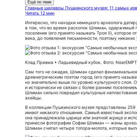
Ещё по теме
Главные шедевры Пушкинского музея: 11 самых из
Читать 12 мин
Интересно, что находки немецкого археолога датир
в том, что во время раскопок Шлиман, одержимый 
поселение (его принято называть Троя II), которое
века, до появления письменности, поэтому никаких
Клад Приама • Ладьевидный кубок. Фото: NearEMPT
Сам того не ожидая, Шлиман сделал феноменальное
древнегреческим поэтом город (его принято называт
но значительно выше по уровню культурного слоя. 
и исторически не связан с более ранним поселение
Шлиман сильно повредил культурные напластования X
ахейцы.
В коллекции Пушкинского музея представлены 259 
имеют никакого отношения. Самый известный экспо
она принадлежала царице или знатной жрице и исп
принесли фотографии Софии Шлиман — жены археоло
Шлиман считал четыре топора‑молота, которые выпо