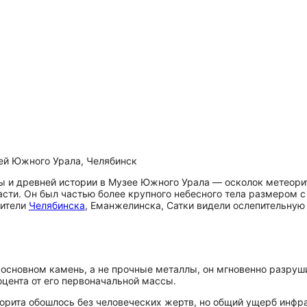
ей Южного Урала, Челябинск
ы и древней истории в Музее Южного Урала — осколок метеори
асти. Он был частью более крупного небесного тела размером 
жители
Челябинска
, Еманжелинска, Сатки видели ослепительную 
 основном камень, а не прочные металлы, он мгновенно разруш
цента от его первоначальной массы.
еорита обошлось без человеческих жертв, но общий ущерб инфр