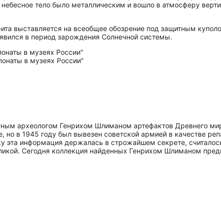
у небесное тело было металлическим и вошло в атмосферу верти
ита выставляется на всеобщее обозрение под защитным куполом
появился в период зарождения Солнечной системы.
ным археологом Генрихом Шлиманом артефактов Древнего мира
е, но в 1945 году был вывезен советской армией в качестве р
ьку эта информация держалась в строжайшем секрете, считалось
ликой. Сегодня коллекция найденных Генрихом Шлиманом предм