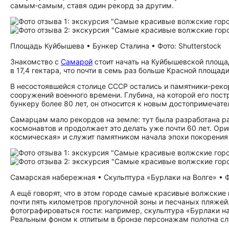
самым‑самым, ставя один рекорд за другим.
Площадь Куйбышева • Бункер Сталина • Фото: Shutterstock
Знакомство с
Самарой
стоит начать на Куйбышевской площа
в 17,4 гектара, что почти в семь раз больше Красной площад
В несостоявшейся столице СССР остались и памятники-реко
сооружений военного времени. Глубина, на которой его пост
бункеру более 80 лет, он относится к новым до­сто­при­ме­ча­
Самарцам мало рекордов на земле: тут была разработана ра
космонавтов и продолжает это делать уже почти 60 лет. Ор
космическая» и служит памятником начала эпохи покорения
Самарская набережная • Скульптура «Бурлаки на Волге» • Фо
А ещё говорят, что в этом городе самые красивые волжские
почти пять километров прогулочной зоны и песчаных пляжей
фотографироваться гости: например, скульптура «Бурлаки н
Реальным фоном к отлитым в бронзе персонажам полотна сл