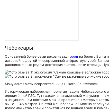
Чебоксары
Основанный более семи веков назад
город
на берегу Волги 
историей, с другой — современной инфраструктурой. За пр
расположенные рядом до­сто­при­ме­ча­тель­но­сти столицы Чу
Монумент «Мать-покровительница». Фото: Shutterstock
Историческая набережная пролегает вдоль Чебоксарского з
одноимённой ГЭС. Тут находится знаменитый монумент — «
в национальном костюме можно сравнить с «Матерью картли» 
выше — 46 метров. На этой же набережной можно перекусит
лодку или катамаран и прокатиться по водной глади в компа