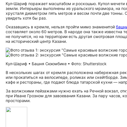
Кул‑Шариф поражает масштабом и роскошью. Купол мечети 
земли. Интерьеры выполнены из уральского мрамора, на пол
хрусталя диаметром пять метров и весом почти две тонны.
увидеть хотя бы раз.
Оказавшись в кремле, нельзя пройти мимо знаменитой
башн
составляет около 60 метров. В народе она также известна те
не получится, но на территории есть другая смотровая пло
на исторический центр Казани.
Кул‑Шариф • Башня Сююмбике • Фото: Shutterstock
В нескольких шагах от кремля расположена набережная реки
или прокатиться на велосипеде, роликах или скейтборде. З
кафе и рестораны, где подают блюда татарской кухни — напр
За волжскими пейзажами нужно ехать на Речной вокзал, от
при Иване Грозном для завоевания Казани. За пару часов, к
просторами.