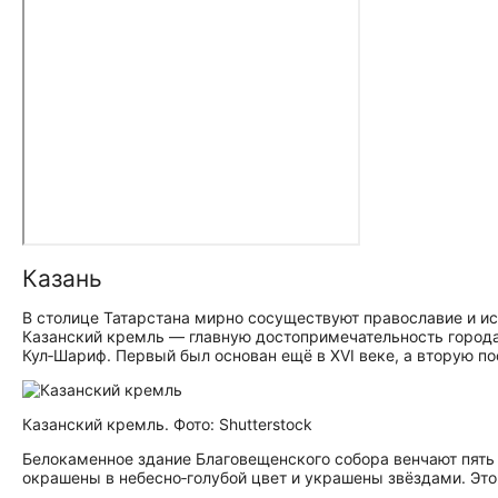
Казань
В столице Татарстана мирно сосуществуют православие и ис
Казанский кремль — главную до­сто­при­ме­ча­тель­ность гор
Кул‑Шариф. Первый был основан ещё в XVI веке, а вторую п
Казанский кремль. Фото: Shutterstock
Белокаменное здание Благовещенского собора венчают пять 
окрашены в небесно‑голубой цвет и украшены звёздами. Эт