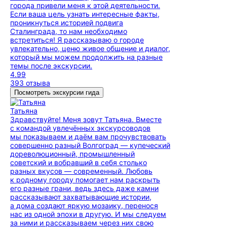
города привели меня к этой деятельности.
Если ваша цель узнать интересные факты,
проникнуться историей подвига
Сталинграда, то нам необходимо
встретиться! Я рассказываю о городе
увлекательно, ценю живое общение и диалог,
который мы можем продолжить на разные
темы после экскурсии.
4.99
393 отзыва
Посмотреть экскурсии гида
Татьяна
Здравствуйте! Меня зовут Татьяна. Вместе
с командой увлечённых экскурсоводов
мы показываем и даём вам прочувствовать
совершенно разный Волгоград — купеческий
дореволюционный, промышленный
советский и вобравший в себя столько
разных вкусов — современный. Любовь
к родному городу помогает нам раскрыть
его разные грани, ведь здесь даже камни
рассказывают захватывающие истории,
а дома создают яркую мозаику, перенося
нас из одной эпохи в другую. И мы следуем
за ними и рассказываем через них свою