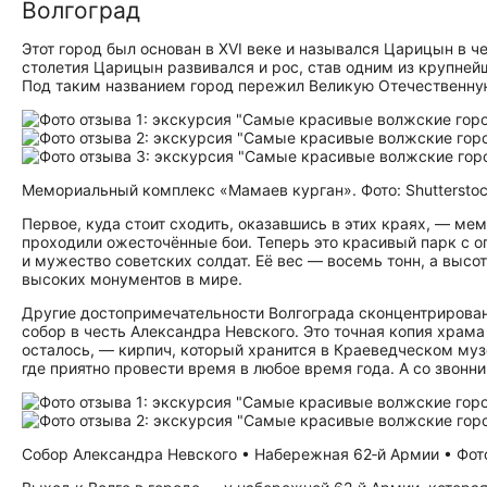
Волгоград
Этот город был основан в XVI веке и назывался Царицын в 
столетия Царицын развивался и рос, став одним из крупнейш
Под таким названием город пережил Великую Отечественну
Мемориальный комплекс «Мамаев курган». Фото: Shuttersto
Первое, куда стоит сходить, оказавшись в этих краях, — м
проходили ожесточённые бои. Теперь это красивый парк с о
и мужество советских солдат. Её вес — восемь тонн, а выс
высоких монументов в мире.
Другие до­сто­при­ме­ча­тель­но­сти Волгограда сконцентрир
собор в честь Александра Невского. Это точная копия храма 
осталось, — кирпич, который хранится в Краеведческом муз
где приятно провести время в любое время года. А со звон
Собор Александра Невского • Набережная 62‑й Армии • Фото: