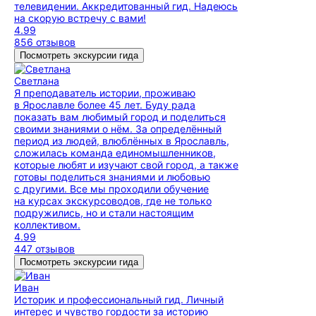
телевидении. Аккредитованный гид. Надеюсь
на скорую встречу с вами!
4.99
856 отзывов
Посмотреть экскурсии гида
Светлана
Я преподаватель истории, проживаю
в Ярославле более 45 лет. Буду рада
показать вам любимый город и поделиться
своими знаниями о нём. За определённый
период из людей, влюблённых в Ярославль,
сложилась команда единомышленников,
которые любят и изучают свой город, а также
готовы поделиться знаниями и любовью
с другими. Все мы проходили обучение
на курсах экскурсоводов, где не только
подружились, но и стали настоящим
коллективом.
4.99
447 отзывов
Посмотреть экскурсии гида
Иван
Историк и профессиональный гид. Личный
интерес и чувство гордости за историю