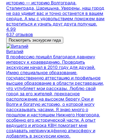
историю — историю Волгограда,
Сталинграда, Царицына. Уверены, наш город
не раз удивит вас и точно останется в вашем
сердце. А мы с удовольствием поможем вам
встретиться и узнать друг друга получше.
4.99
637 отзывов
Посмотреть экскурсии гида
Виталий
В профессию пришёл благодаря давнему
интересу к краеведению. Проводить
экскурсии начал в 2010 году для друзей.
Имею специальное образование,
государственную аттестацию и профильное
высшее образование в области реставрации,
что углубляет мои рассказы. Люблю свой
город за его жителей, прекрасное
расположение на высоком берегу Оки и
Волги и богатую историю, о которой могу
рассказывать часами. Я знаю много о
прошлом и настоящем Нижнего Новгорода,
особенно его исторической части. А опыт
ведущего и игрока КВН помогает мне
создавать непринуждённую атмосферу и
добавлять в экскурсии юмор.