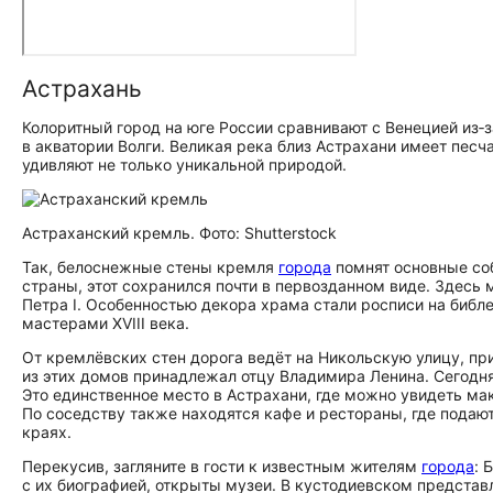
Астрахань
Колоритный город на юге России сравнивают с Венецией из‑
в акватории Волги. Великая река близ Астрахани имеет песч
удивляют не только уникальной природой.
Астраханский кремль. Фото: Shutterstock
Так, белоснежные стены кремля
города
помнят основные соб
страны, этот сохранился почти в первозданном виде. Здесь
Петра I. Особенностью декора храма стали росписи на биб
мастерами XVIII века.
От кремлёвских стен дорога ведёт на Никольскую улицу, п
из этих домов принадлежал отцу Владимира Ленина. Сегодн
Это единственное место в Астрахани, где можно увидеть ма
По соседству также находятся кафе и рестораны, где подаю
краях.
Перекусив, загляните в гости к известным жителям
города
: 
с их биографией, открыты музеи. В кустодиевском представл