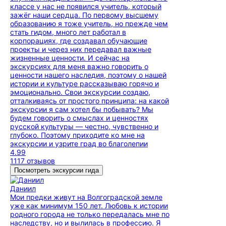
классе у нас не появился учитель, который
зажёг наши сердца. По первому высшему
образованию я тоже учитель, но прежде чем
стать гидом, много лет работал в
корпорациях, где создавал обучающие
проекты и через них передавал важные
жизненные ценности. И сейчас на
экскурсиях для меня важно говорить о
ценности нашего наследия, поэтому о нашей
истории и культуре рассказываю горячо и
эмоционально. Свои экскурсии создаю,
отталкиваясь от простого принципа: на какой
экскурсии я сам хотел бы побывать? Мы
будем говорить о смыслах и ценностях
русской культуры — честно, чувственно и
глубоко. Поэтому приходите ко мне на
экскурсии и узрите град во благолепии
4.99
1117 отзывов
Посмотреть экскурсии гида
Даниил
Мои предки живут на Волгоградской земле
уже как минимум 150 лет. Любовь к истории
родного города не только передалась мне по
наследству, но и вылилась в профессию. Я