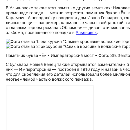
В Ульяновске также чтут память о других земляках: Никола
променаде города — можно встретить памятник букве «Ё», к
Карамзин. А неподалёку находится дом Ивана Гончарова, где
личные вещи — например, карманные часы швейцарской фир
с главным героем романа «Обломов» — диван, стилизованный
альбома, посвящённого поездке в
Ульяновск
.
Памятник букве «Ё» • Императорский мост • Фото: Shutterst
С бульвара Новый Венец также открывается замечательный 
них — Императорский — построен в 1916 году и назван в чес
что для скрепления его деталей использовали более миллио
неотъемлемой частью волжского пейзажа.