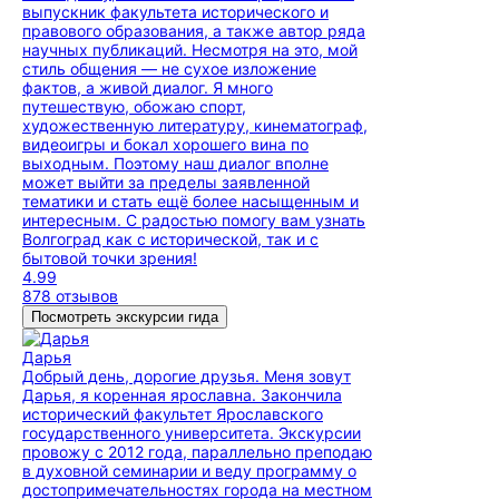
выпускник факультета исторического и
правового образования, а также автор ряда
научных публикаций. Несмотря на это, мой
стиль общения — не сухое изложение
фактов, а живой диалог. Я много
путешествую, обожаю спорт,
художественную литературу, кинематограф,
видеоигры и бокал хорошего вина по
выходным. Поэтому наш диалог вполне
может выйти за пределы заявленной
тематики и стать ещё более насыщенным и
интересным. С радостью помогу вам узнать
Волгоград как с исторической, так и с
бытовой точки зрения!
4.99
878 отзывов
Посмотреть экскурсии гида
Дарья
Добрый день, дорогие друзья. Меня зовут
Дарья, я коренная ярославна. Закончила
исторический факультет Ярославского
государственного университета. Экскурсии
провожу с 2012 года, параллельно преподаю
в духовной семинарии и веду программу о
достопримечательностях города на местном