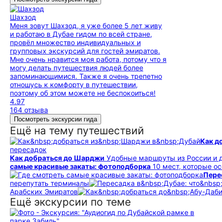
Шахзод
Меня зовут Шахзод, я уже более 5 лет живу
и работаю в Дубае гидом по всей стране,
провёл множество индивидуальных и
групповых экскурсий для гостей эмиратов.
Мне очень нравится моя работа, потому что я
могу делать путешествия людей более
запоминающимися. Также я очень трепетно
отношусь к комфорту в путешествии,
поэтому об этом можете не беспокоиться!
4.97
164 отзыва
Посмотреть экскурсии гида
Ещё на тему путешествий
Как д
пересадок
Как добраться до Шарджи
Удобные маршруты из России и 
самые красивые закаты: фотоподборка
10 мест, которые о
Перес
перепутать терминалы
Арабских Эмиратов
Ещё экскурсии по теме