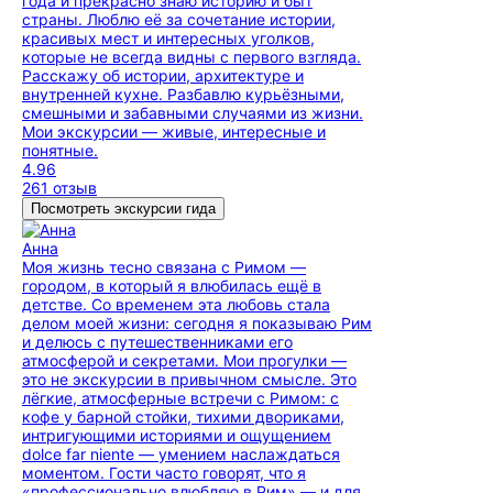
года и прекрасно знаю историю и быт
страны. Люблю её за сочетание истории,
красивых мест и интересных уголков,
которые не всегда видны с первого взгляда.
Расскажу об истории, архитектуре и
внутренней кухне. Разбавлю курьёзными,
смешными и забавными случаями из жизни.
Мои экскурсии — живые, интересные и
понятные.
4.96
261 отзыв
Посмотреть экскурсии гида
Анна
Моя жизнь тесно связана с Римом —
городом, в который я влюбилась ещё в
детстве. Со временем эта любовь стала
делом моей жизни: сегодня я показываю Рим
и делюсь с путешественниками его
атмосферой и секретами. Мои прогулки —
это не экскурсии в привычном смысле. Это
лёгкие, атмосферные встречи с Римом: с
кофе у барной стойки, тихими двориками,
интригующими историями и ощущением
dolce far niente — умением наслаждаться
моментом. Гости часто говорят, что я
«профессионально влюбляю в Рим» — и для