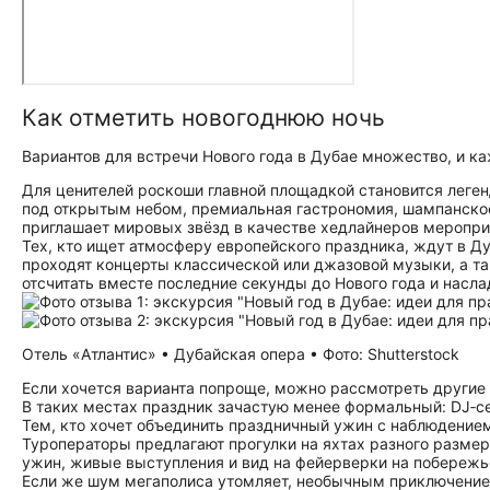
Как отметить новогоднюю ночь
Вариантов для встречи Нового года в Дубае множество, и к
Для ценителей роскоши главной площадкой становится лег
под открытым небом, премиальная гастрономия, шампанское
приглашает мировых звёзд в качестве хедлайнеров мероприя
Тех, кто ищет атмосферу европейского праздника, ждут в Д
проходят концерты классической или джазовой музыки, а та
отсчитать вместе последние секунды до Нового года и насл
Отель «Атлантис» • Дубайская опера • Фото: Shutterstock
Если хочется варианта попроще, можно рассмотреть другие
В таких местах праздник зачастую менее формальный: DJ‑се
Тем, кто хочет объединить праздничный ужин с наблюдением
Туроператоры предлагают прогулки на яхтах разного разме
ужин, живые выступления и вид на фейерверки на побережь
Если же шум мегаполиса утомляет, необычным приключением