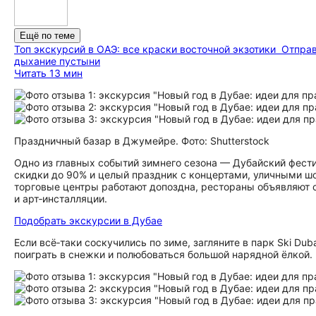
Ещё по теме
Топ экскурсий в ОАЭ: все краски восточной экзотики
Отправ
дыхание пустыни
Читать 13 мин
Праздничный базар в Джумейре. Фото: Shutterstock
Одно из главных событий зимнего сезона — Дубайский фестив
скидки до 90% и целый праздник с концертами, уличными шо
торговые центры работают допоздна, рестораны объявляют 
и арт‑инсталляции.
Подобрать экскурсии в Дубае
Если всё‑таки соскучились по зиме, загляните в парк Ski Du
поиграть в снежки и полюбоваться большой нарядной ёлкой.