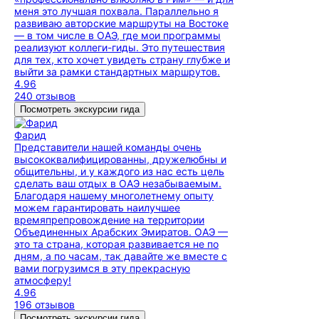
меня это лучшая похвала. Параллельно я
развиваю авторские маршруты на Востоке
— в том числе в ОАЭ, где мои программы
реализуют коллеги-гиды. Это путешествия
для тех, кто хочет увидеть страну глубже и
выйти за рамки стандартных маршрутов.
4.96
240 отзывов
Посмотреть экскурсии гида
Фарид
Представители нашей команды очень
высококвалифицированны, дружелюбны и
общительны, и у каждого из нас есть цель
сделать ваш отдых в ОАЭ незабываемым.
Благодаря нашему многолетнему опыту
можем гарантировать наилучшее
времяпрепровождение на территории
Объединенных Арабских Эмиратов. ОАЭ —
это та страна, которая развивается не по
дням, а по часам, так давайте же вместе с
вами погрузимся в эту прекрасную
атмосферу!
4.96
196 отзывов
Посмотреть экскурсии гида