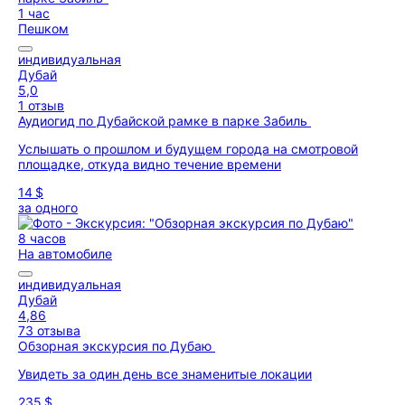
1 час
Пешком
индивидуальная
Дубай
5,0
1 отзыв
Аудиогид по Дубайской рамке в парке Забиль
Услышать о прошлом и будущем города на смотровой
площадке, откуда видно течение времени
14 $
за одного
8 часов
На автомобиле
индивидуальная
Дубай
4,86
73 отзыва
Обзорная экскурсия по Дубаю
Увидеть за один день все знаменитые локации
235 $