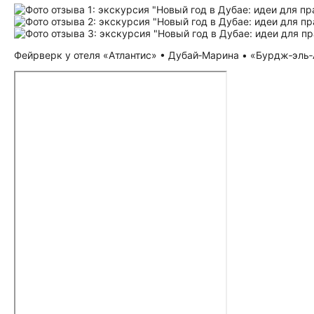
Фейрверк у отеля «Атлантис» • Дубай‑Марина • «Бурдж‑эль‑А