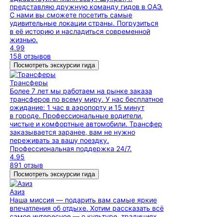
представляю дружную команду гидов в ОАЭ.
С нами вы сможете посетить самые
удивительные локации страны. Погрузиться
в её историю и насладиться современной
жизнью.
4.99
158 отзывов
Посмотреть экскурсии гида
Трансферы
Более 7 лет мы работаем на рынке заказа
трансферов по всему миру. У нас бесплатное
ожидание: 1 час в аэропорту и 15 минут
в городе. Профессиональные водители,
чистые и комфортные автомобили. Трансфер
заказывается заранее, вам не нужно
переживать за вашу поездку.
Профессиональная поддержка 24/7.
4.95
891 отзыв
Посмотреть экскурсии гида
Азиз
Наша миссия — подарить вам самые яркие
впечатления об отдыхе. Хотим рассказать всё
самое интересное — о культуре, традициях,