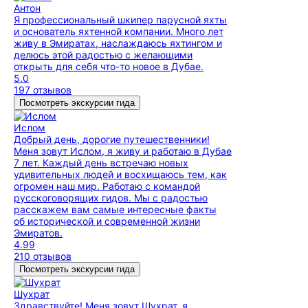
Антон
Я профессиональный шкипер парусной яхты
и основатель яхтенной компании. Много лет
живу в Эмиратах, наслаждаюсь яхтингом и
делюсь этой радостью с желающими
открыть для себя что-то новое в Дубае.
5.0
197 отзывов
Посмотреть экскурсии гида
Ислом
Добрый день, дорогие путешественники!
Меня зовут Ислом, я живу и работаю в Дубае
7 лет. Каждый день встречаю новых
удивительных людей и восхищаюсь тем, как
огромен наш мир. Работаю с командой
русскоговорящих гидов. Мы с радостью
расскажем вам самые интересные факты
об исторической и современной жизни
Эмиратов.
4.99
210 отзывов
Посмотреть экскурсии гида
Шухрат
Здравствуйте! Меня зовут Шухрат, я