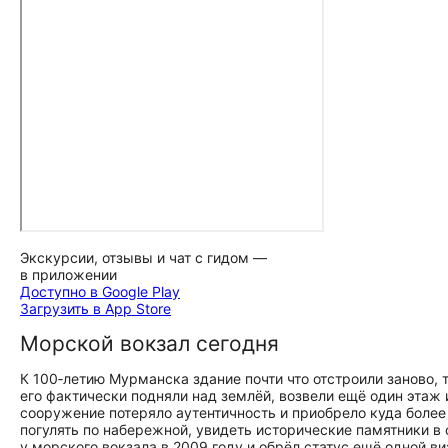
Экскурсии, отзывы и чат с гидом —
в приложении
Доступно в Google Play
Загрузить в App Store
Морской вокзал сегодня
К 100‑летию Мурманска здание почти что отстроили заново,
его фактически подняли над землёй, возвели ещё один этаж 
сооружение потеряло аутентичность и приобрело куда более
погулять по набережной, увидеть исторические памятники в
у морского вокзала в 2009 году и обрёл статус ещё одной ви