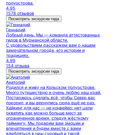
полуострова.
4.95
1578 отзывов
Посмотреть экскурсии гида
Геннадий
Добрый день. Мы — команда аттестованных
гидов в Мурманской области.
С удовольствием расскажем вам о нашем
замечательном городе, его истории и
традициях.
4.99
154 отзыва
Посмотреть экскурсии гида
Анатолий
Родился и живу на Кольском полуострове.
Много путешествую и очень люблю наш край.
Постараюсь сделать всё, чтобы Север вас
покорил, и вы вернулись сюда ещё не раз.
Хайкинг для нас — не конвейер: нет цели
охватить как можно больше мест за
ограниченное время, следуя жёсткому
таймингу. Мы подарим вам эмоции и
впечатления и будем вместе с вами
влюбляться в наш суровый и такой