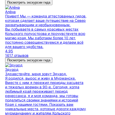
Посмотреть экскурсии гида
Алёна
Привет! Мы — команда аттестованных гидов,
которая сделает ваше путешествие на Север
захватывающим и необыкновенным.
Вы побываете в самых красивых местах
Кольского полуострова и прочувствуете всю
магию края. Мы работаем более 10 лет,
постоянно совершенствуемся и делаем всё
для вашего удобства.
4.95
1617 отзывов
Посмотреть экскурсии гида
Эдуард
Здравствуйте, меня зовут Эдуард.
Я родился, вырос и живу в Мурманске.
Вместе с ним я пережил периоды расцвета
и тяжелых времен в 90-е. Сегодня, когда
любимый край переживает период
ренессанса, я и моя команда, мы готовы
поделиться своими знаниями и историей
Края с нашими гостями. Показать вам
уникальные места, которые дороги каждому
мурманчанину и жителям Кольского