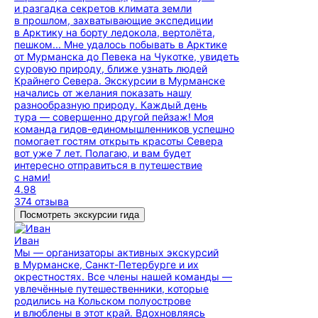
и разгадка секретов климата земли
в прошлом, захватывающие экспедиции
в Арктику на борту ледокола, вертолёта,
пешком... Мне удалось побывать в Арктике
от Мурманска до Певека на Чукотке, увидеть
суровую природу, ближе узнать людей
Крайнего Севера. Экскурсии в Мурманске
начались от желания показать нашу
разнообразную природу. Каждый день
тура — совершенно другой пейзаж! Моя
команда гидов-единомышленников успешно
помогает гостям открыть красоты Севера
вот уже 7 лет. Полагаю, и вам будет
интересно отправиться в путешествие
с нами!
4.98
374 отзыва
Посмотреть экскурсии гида
Иван
Мы — организаторы активных экскурсий
в Мурманске, Санкт-Петербурге и их
окрестностях. Все члены нашей команды —
увлечённые путешественники, которые
родились на Кольском полуострове
и влюблены в этот край. Вдохновляясь