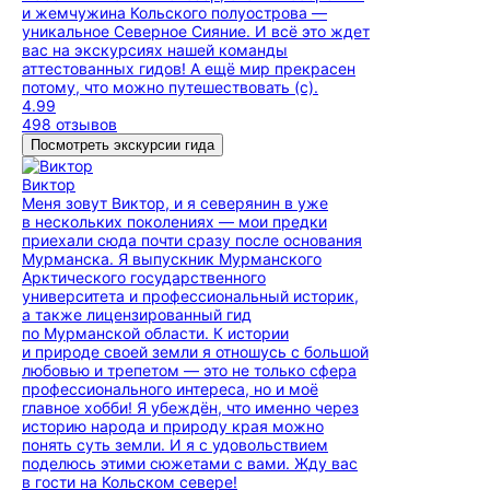
и жемчужина Кольского полуострова —
уникальное Северное Сияние. И всё это ждет
вас на экскурсиях нашей команды
аттестованных гидов! А ещё мир прекрасен
потому, что можно путешествовать (с).
4.99
498 отзывов
Посмотреть экскурсии гида
Виктор
Меня зовут Виктор, и я северянин в уже
в нескольких поколениях — мои предки
приехали сюда почти сразу после основания
Мурманска. Я выпускник Мурманского
Арктического государственного
университета и профессиональный историк,
а также лицензированный гид
по Мурманской области. К истории
и природе своей земли я отношусь с большой
любовью и трепетом — это не только сфера
профессионального интереса, но и моё
главное хобби! Я убеждён, что именно через
историю народа и природу края можно
понять суть земли. И я с удовольствием
поделюсь этими сюжетами с вами. Жду вас
в гости на Кольском севере!