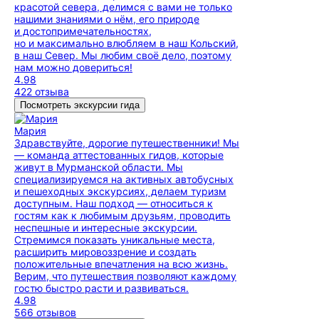
красотой севера, делимся с вами не только
нашими знаниями о нём, его природе
и достопримечательностях,
но и максимально влюбляем в наш Кольский,
в наш Север. Мы любим своё дело, поэтому
нам можно довериться!
4.98
422 отзыва
Посмотреть экскурсии гида
Мария
Здравствуйте, дорогие путешественники! Мы
— команда аттестованных гидов, которые
живут в Мурманской области. Мы
специализируемся на активных автобусных
и пешеходных экскурсиях, делаем туризм
доступным. Наш подход — относиться к
гостям как к любимым друзьям, проводить
неспешные и интересные экскурсии.
Стремимся показать уникальные места,
расширить мировоззрение и создать
положительные впечатления на всю жизнь.
Верим, что путешествия позволяют каждому
гостю быстро расти и развиваться.
4.98
566 отзывов