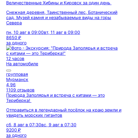
Величественные Хибины и Кировск за один день
Снежная деревня, Таинственный лес, Ботанический
сад, Музей камня и незабываемые виды на горы
Севера
пн, 10 авг в 09:00
вт, 11 авг в 09:00
8650 ₽
за одного
12 часов
На автомобиле
групповая
Мурманск
4,96
1109 отзывов
Природа Заполярья и встреча с китами — это
Териберка!
Отправиться в легендарный посёлок на краю земли и
увидеть морских гигантов
сб, 8 авг в 07:30
вс, 9 авг в 07:30
9200 ₽
за одного