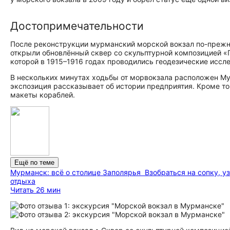
До­сто­при­ме­ча­тель­но­сти
После реконструкции мурманский морской вокзал по-прежн
открыли обновлённый сквер со скульптурной композицией «П
которой в 1915–1916 годах проводились геодезические иссле
В нескольких минутах ходьбы от морвокзала расположен Му
экспозиция рассказывает об истории предприятия. Кроме т
макеты кораблей.
Ещё по теме
Мурманск: всё о столице Заполярья
Взобраться на сопку, 
отдыха
Читать 26 мин