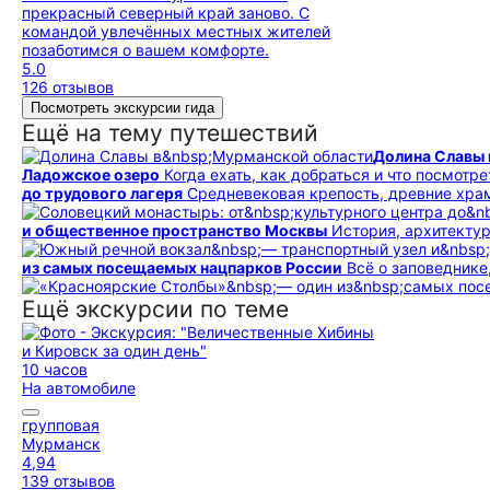
прекрасный северный край заново. С
командой увлечённых местных жителей
позаботимся о вашем комфорте.
5.0
126 отзывов
Посмотреть экскурсии гида
Ещё на тему путешествий
Долина Славы 
Ладожское озеро
Когда ехать, как добраться и что посмотре
до трудового лагеря
Средневековая крепость, древние хр
и общественное пространство Москвы
История, архитекту
из самых посещаемых нацпарков России
Всё о заповедник
Ещё экскурсии по теме
10 часов
На автомобиле
групповая
Мурманск
4,94
139 отзывов