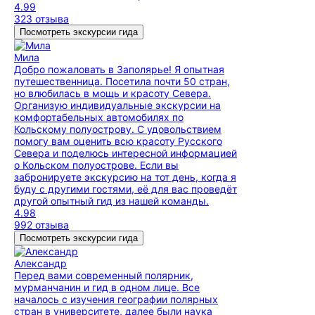
4.99
323 отзыва
Посмотреть экскурсии гида
Мила
Добро пожаловать в Заполярье! Я опытная
путешественница. Посетила почти 50 стран,
но влюбилась в мощь и красоту Севера.
Организую индивидуальные экскурсии на
комфортабельных автомобилях по
Кольскому полуострову. С удовольствием
помогу вам оценить всю красоту Русского
Севера и поделюсь интересной информацией
о Кольском полуострове. Если вы
забронируете экскурсию на тот день, когда я
буду с другими гостями, её для вас проведёт
другой опытный гид из нашей команды.
4.98
992 отзыва
Посмотреть экскурсии гида
Александр
Перед вами современный полярник,
мурманчанин и гид в одном лице. Все
началось с изучения географии полярных
стран в университете, далее были наука