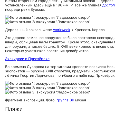
В этом старинном городе есть уникальный вокзал — деревян
установленный здесь ещё в 1967‑м. И всё же главная
до­сто­
посреди реки Вуоксы.
Деревянный вокзал. Фото:
workweek
• Крепость Корела
Это дерево-земляное сооружение было построено новгородца
шведы, облицевав валы гранитом. Кроме этого, скандинавы 
для оружия, а также башню. В XVIII веке крепость вновь ст
некоторых участников восстания декабристов.
Экскурсии в Приозёрске
Во времена Суворова на территории крепости появился Новы
экспонатов — оружие XVIII столетия, предметы крестьянског
лётчика Георгия Ларионова, погибшего в небе над Приозёрск
Фрагмент экспозиции. Фото:
группа ВК
музея
Пляжи