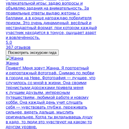
увлекательной игры: задаю вопросы и
объявляю задания на внимательность. За
правильные ответы выдаю жетоны с
баллами, а в конце награждаю победителя
призом. Это очень динамичный, весёлый и
нестандартный формат, при котором каждый
участник находится в тонусе, ощущает азарт
и вовлечённость.
5.0
367 отзывов
Посмотреть экскурсии гида
Жанна
Привет! Меня зовут Жанна. Я портретный
и репортажный фотограф. Снимаю по любви
в городе на Неве. Фотография — лучшее, что
случилось со мной в жизни. Она своими
тернистыми дорожками привела меня
к лучшим друзьям, интересным
путешествиям, любимой работе и новому
хобби. Она каждый день учит слушать
себя — чувствовать глубже, переживать
сильнее, видеть дальше, мыслить
оригинальнее. Когда ты вкладываешь душу
в кадр, то люди это чувствуют на каком-то
другом уровне.