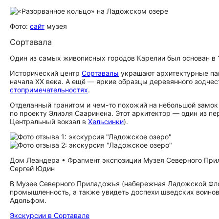
Фото:
сайт
музея
Сортавала
Один из самых живописных городов Карелии был основан в 
Исторический центр
Сортавалы
украшают архитектурные па
начала XX века. А ещё — яркие образцы деревянного зодчес
сто­при­ме­ча­тель­но­стях
.
Отделанный гранитом и чем-то похожий на небольшой замок 
по проекту Элиэля Сааринена. Этот архитектор — один из п
Центральный вокзал в
Хельсинки
).
Дом Леандера • Фрагмент экспозиции Музея Северного Прил
Сергей Юдин
В Музее Северного Приладожья (набережная Ладожской Флоти
промышленность, а также увидеть доспехи шведских воинов 
Адольфом.
Экскурсии в Сортавале