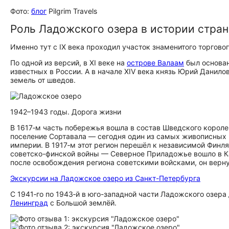
Фото:
блог
Pilgrim Travels
Роль Ладожского озера в истории стра
Именно тут с IX века проходил участок знаменитого торговог
По одной из версий, в ХI веке на
острове Валаам
был основан
известных в России. А в начале XIV века князь Юрий Данил
земель от шведов.
1942–1943 годы. Дорога жизни
В 1617‑м часть побережья вошла в состав Шведского королев
поселение Сортавала — сегодня один из самых живописных
империи. В 1917‑м этот регион перешёл к независимой Финля
советско-финской войны — Северное Приладожье вошло в Ка
после освобождения региона советскими войсками, он верну
Экскурсии на Ладожское озеро из Санкт-Петербурга
C 1941‑го по 1943‑й в юго-западной части Ладожского озер
Ленинград
с Большой землёй.