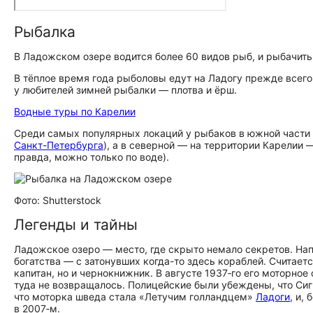
Рыбалка
В Ладожском озере водится более 60 видов рыб, и рыбачить
В тёплое время года рыболовы едут на Ладогу прежде всего 
у любителей зимней рыбалки — плотва и ёрш.
Водные туры по Карелии
Среди самых популярных локаций у рыбаков в южной части
Санкт-Петербурга
), а в северной — на территории Карелии
правда, можно только по воде).
Фото: Shutterstock
Легенды и тайны
Ладожское озеро — место, где скрыто немало секретов. На
богатства — с затонувших когда-то здесь кораблей. Считает
капитан, но и чернокнижник. В августе 1937‑го его моторно
туда не возвращалось. Полицейские были убеждены, что Сигв
что моторка шведа стала «Летучим голландцем»
Ладоги
, и,
в 2007‑м.