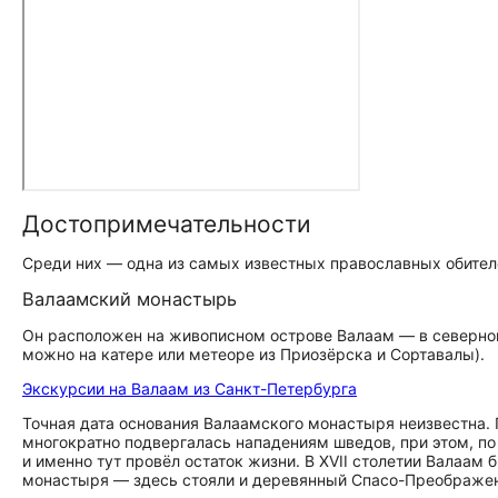
До­сто­при­ме­ча­тель­но­сти
Среди них — одна из самых известных православных обител
Валаамский монастырь
Он расположен на живописном острове Валаам — в северной
можно на катере или метеоре из Приозёрска и Сортавалы).
Экскурсии на Валаам из Санкт-Петербурга
Точная дата основания Валаамского монастыря неизвестна. По
многократно подвергалась нападениям шведов, при этом, по
и именно тут провёл остаток жизни. В XVII столетии Валаам 
монастыря — здесь стояли и деревянный Спасо-Преображенс