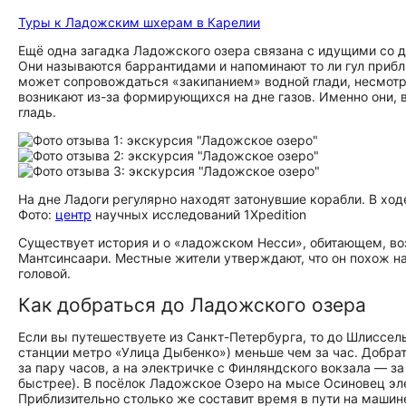
Туры к Ладожским шхерам в Карелии
Ещё одна загадка Ладожского озера связана с идущими со 
Они называются баррантидами и напоминают то ли гул при
может сопровождаться «закипанием» водной глади, несмотря
возникают из-за формирующихся на дне газов. Именно они,
гладь.
На дне Ладоги регулярно находят затонувшие корабли. В ход
Фото:
центр
научных исследований 1Xpedition
Существует история и о «ладожском Несси», обитающем, во
Мантсинсаари. Местные жители утверждают, что он похож н
головой.
Как добраться до Ладожского озера
Если вы путешествуете из Санкт-Петербурга, то до Шлиссел
станции метро «Улица Дыбенко») меньше чем за час. Добрат
за пару часов, а на электричке с Финляндского вокзала — за
быстрее). В посёлок Ладожское Озеро на мысе Осиновец элек
Приблизительно столько же составит время в пути на машин