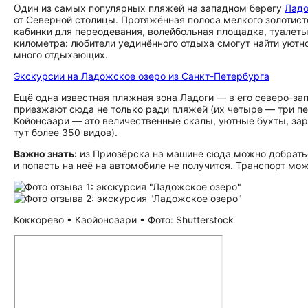
Один из самых популярных пляжей на западном берегу
Ладо
от Северной столицы. Протяжённая полоса мелкого золотисто
кабинки для переодевания, волейбольная площадка, туалеты
километра: любители уединённого отдыха смогут найти уютн
много отдыхающих.
Экскурсии на Ладожское озеро из Санкт-Петербурга
Ещё одна известная пляжная зона Ладоги — в его северо-за
приезжают сюда не только ради пляжей (их четыре — три пе
Койонсаари — это величественные скалы, уютные бухты, за
тут более 350 видов).
Важно знать:
из Приозёрска на машине сюда можно добраться
и попасть на неё на автомобиле не получится. Транспорт мо
Коккорево • Каойонсаари • Фото: Shutterstock