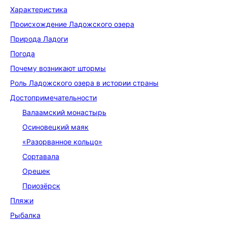
Характеристика
Происхождение Ладожского озера
Природа Ладоги
Погода
Почему возникают штормы
Роль Ладожского озера в истории страны
До­сто­при­ме­ча­тель­но­сти
Валаамский монастырь
Осиновецкий маяк
«Разорванное кольцо»
Сортавала
Орешек
Приозёрск
Пляжи
Рыбалка