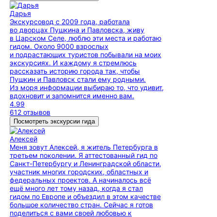
Дарья
Экскурсовод с 2009 года, работала
во дворцах Пушкина и Павловска, живу
в Царском Селе, люблю эти места и работаю
гидом. Около 9000 взрослых
и подрастающих туристов побывали на моих
экскурсиях. И каждому я стремлюсь
рассказать историю города так, чтобы
Пушкин и Павловск стали ему родными.
Из моря информации выбираю то, что удивит,
вдохновит и запомнится именно вам.
4.99
612 отзывов
Посмотреть экскурсии гида
Алексей
Меня зовут Алексей, я житель Петербурга в
третьем поколении. Я аттестованный гид по
Санкт-Петербургу и Ленинградской области,
участник многих городских, областных и
федеральных проектов. А начиналось всё
ещё много лет тому назад, когда я стал
гидом по Европе и объездил в этом качестве
большое количество стран. Сейчас я готов
поделиться с вами своей любовью к