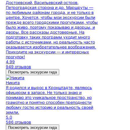
Достоевский, Васильевский остров,
Петроградская сторона и др. Маршруты —
по любимым районам города, и не только в
центре. Хочется, чтобы мои экскурсии были
прежде всего городскими прогулками, чтобы
было живо, поэтому показываю и дворцы, и
дворы. Все рассказы достоверные. На
подготовку таких программ уходит много
работы с источниками, но реальность часто
оказывается изобретательнее воображения.
Приходите на экскурсии — и интересных
прогулок!
4.99
949 отзывов
Посмотреть экскурсии гида
Никита
Я родился и вырос в Кронштадте, являюсь
офицером в запасе. Не только знаю и
понимаю это уникальное пространство, но
грамотно и понятно способен преподнести
любому гостю историю и реальность своей
земли.
5.0
586 отзывов
Посмотреть экскурсии гида