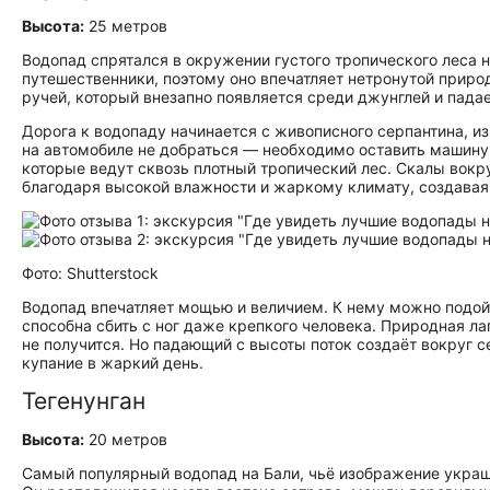
Высота:
25 метров
Водопад спрятался в окружении густого тропического леса 
путешественники, поэтому оно впечатляет нетронутой приро
ручей, который внезапно появляется среди джунглей и пад
Дорога к водопаду начинается с живописного серпантина, и
на автомобиле не добраться — необходимо оставить машину
которые ведут сквозь плотный тропический лес. Скалы вокр
благодаря высокой влажности и жаркому климату, создавая
Фото: Shutterstock
Водопад впечатляет мощью и величием. К нему можно подойт
способна сбить с ног даже крепкого человека. Природная л
не получится. Но падающий с высоты поток создаёт вокруг с
купание в жаркий день.
Тегенунган
Высота:
20 метров
Самый популярный водопад на Бали, чьё изображение украша