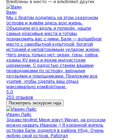
Влюблены в место — и влюбляют других
Ваян
Мы с братом родились на этом сказочном
острове и живём здесь всю жизнь.
Объездили его вдоль и поперёк, нашли
самые красивые места и готовы
познакомить вас с ними. Бали — волшебное
место с самобытной культурой, богатой
историей и неповторимым укладом жизни.
Чего здесь только нет: океан, горы, озёра,
храмы XV века и яркие индуистские
церемонии. С радостью станем вашими
проводниками по острову, верными
друзьями и помощниками. Приложим все
усилия, чтобы сделать ваш отдых
максимально комфортным.
5.0
250 отзывов
Посмотреть экскурсии гида
Иваян Лайс
Здравствуйте! Меня зовут Wayan, на русском
можно назвать Иваном :) Я коренной житель
острова Бали, родился в районе Убуд. Очень
люблю свой остров. Работал