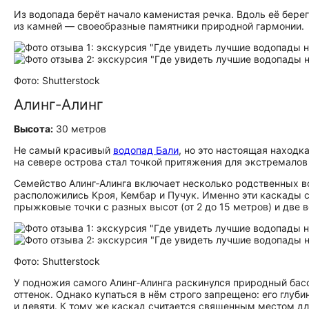
Из водопада берёт начало каменистая речка. Вдоль её бер
из камней — своеобразные памятники природной гармонии.
Фото: Shutterstock
Алинг‑Алинг
Высота:
30 метров
Не самый красивый
водопад Бали
, но это настоящая наход
на севере острова стал точкой притяжения для экстремало
Семейство Алинг‑Алинга включает несколько родственных во
расположились Кроя, Кембар и Пучук. Именно эти каскады 
прыжковые точки с разных высот (от 2 до 15 метров) и две
Фото: Shutterstock
У подножия самого Алинг‑Алинга раскинулся природный бас
оттенок. Однако купаться в нём строго запрещено: его глуб
и девяти. К тому же каскад считается священным местом дл