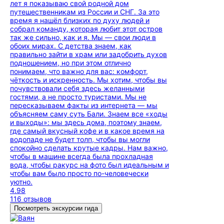
лет я показываю свой родной дом
путешественникам из России и СНГ. За это
время я нашёл близких по духу людей и
собрал команду, которая любит этот остров
так же сильно, как и я. Мы — свои люди в
обоих мирах. С детства знаем, как
правильно зайти в храм или задобрить духов
подношением, но при этом отлично
понимаем, что важно для вас: комфорт,
чёткость и искренность. Мы хотим, чтобы вы
почувствовали себя здесь желанными
гостями, а не просто туристами. Мы не
пересказываем факты из интернета — мы
объясняем саму суть Бали. Знаем все «ходы
и выходы»: мы здесь дома, поэтому знаем,
где самый вкусный кофе и в какое время на
водопаде не будет толп, чтобы вы могли
спокойно сделать крутые кадры. Нам важно,
чтобы в машине всегда была прохладная
вода, чтобы ракурс на фото был идеальным и
чтобы вам было просто по-человечески
уютно.
4.98
116 отзывов
Посмотреть экскурсии гида