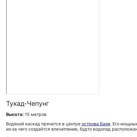
Тукад‑Чепунг
Высота:
15 метров
Водяной каскад прячется в центре
острова Бали
. Его мощны
из‑за чего создаётся впечатление, будто водопад расположе