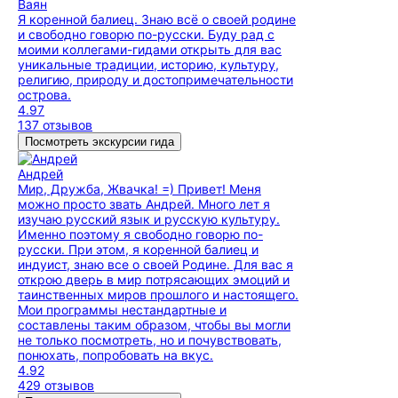
Ваян
Я коренной балиец. Знаю всё о своей родине
и свободно говорю по-русски. Буду рад с
моими коллегами-гидами открыть для вас
уникальные традиции, историю, культуру,
религию, природу и достопримечательности
острова.
4.97
137 отзывов
Посмотреть экскурсии гида
Андрей
Мир, Дружба, Жвачка! =) Привет! Меня
можно просто звать Андрей. Много лет я
изучаю русский язык и русскую культуру.
Именно поэтому я свободно говорю по-
русски. При этом, я коренной балиец и
индуист, знаю все о своей Родине. Для вас я
открою дверь в мир потрясающих эмоций и
таинственных миров прошлого и настоящего.
Мои программы нестандартные и
составлены таким образом, чтобы вы могли
не только посмотреть, но и почувствовать,
понюхать, попробовать на вкус.
4.92
429 отзывов