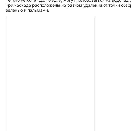
Те, кто не хочет долго идти, могут полюбоваться на водоп
Три каскада расположены на разном удалении от точки обз
зеленью и пальмами.