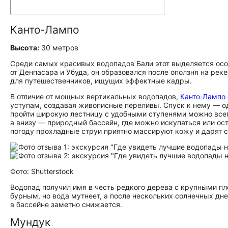
Канто‑Лампо
Высота:
30 метров
Среди самых красивых водопадов Бали этот выделяется осо
от Денпасара и Убуда, он образовался после оползня на рек
для путешественников, ищущих эффектные кадры.
В отличие от мощных вертикальных водопадов,
Канто‑Лампо
уступам, создавая живописные переливы. Спуск к нему — о
пройти широкую лестницу с удобными ступенями можно всего
а внизу — природный бассейн, где можно искупаться или ос
погоду прохладные струи приятно массируют кожу и дарят 
Фото: Shutterstock
Водопад получил имя в честь редкого дерева с крупными п
бурным, но вода мутнеет, а после нескольких солнечных дн
в бассейне заметно снижается.
Мундук