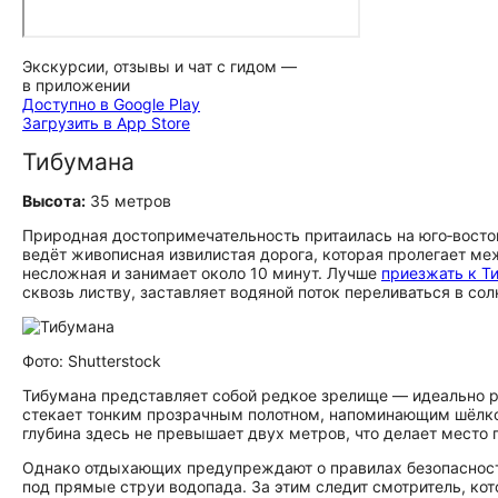
Экскурсии, отзывы и чат с гидом —
в приложении
Доступно в Google Play
Загрузить в App Store
Тибумана
Высота:
35 метров
Природная до­сто­при­ме­ча­тель­но­сть притаилась на юго‑вос
ведёт живописная извилистая дорога, которая пролегает м
несложная и занимает около 10 минут. Лучше
приезжать к Т
сквозь листву, заставляет водяной поток переливаться в со
Фото: Shutterstock
Тибумана представляет собой редкое зрелище — идеально ро
стекает тонким прозрачным полотном, напоминающим шёлко
глубина здесь не превышает двух метров, что делает место
Однако отдыхающих предупреждают о правилах безопасности
под прямые струи водопада. За этим следит смотритель, ко