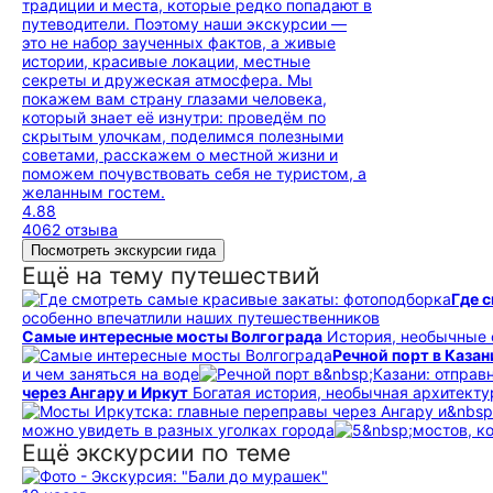
традиции и места, которые редко попадают в
путеводители. Поэтому наши экскурсии —
это не набор заученных фактов, а живые
истории, красивые локации, местные
секреты и дружеская атмосфера. Мы
покажем вам страну глазами человека,
который знает её изнутри: проведём по
скрытым улочкам, поделимся полезными
советами, расскажем о местной жизни и
поможем почувствовать себя не туристом, а
желанным гостем.
4.88
4062 отзыва
Посмотреть экскурсии гида
Ещё на тему путешествий
Где 
особенно впечатлили наших путешественников
Самые интересные мосты Волгограда
История, необычные 
Речной порт в Казан
и чем заняться на воде
через Ангару и Иркут
Богатая история, необычная архитект
можно увидеть в разных уголках города
Ещё экскурсии по теме