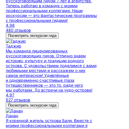
русскоговорящим гидом 7 лет в агентстве.
Теперь работаю в команде с моими
профессиональными коллегами. Наши
экскурсии — это фантастические программы
с профессиональными гидами!
4.98
480 отзывов
Посмотреть экскурсии гида
Таджир
Мы команда лицензированных
русскоговорящих гидов. Отлично знаем
историю, культуру и традиции родного
острова. С удовольствием поделимся с вами
любимыми местами и расскажем о них
самое интересное! Удивлённые
и одновременно счастливые глаза
путешественников — это то, ради чего
мы работаем. До встречи на чудо-острове!
4.97
627 отзывов
Посмотреть экскурсии гида
Данан
Я коренной житель острова Бали. Вместе с
моими профессиональными коллегами я