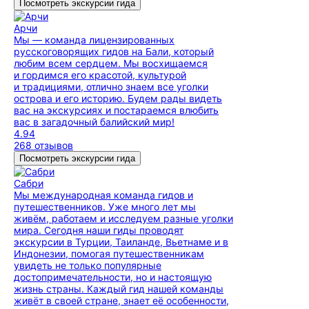
Посмотреть экскурсии гида
Арчи
Мы — команда лицензированных
русскоговорящих гидов на Бали, который
любим всем сердцем. Мы восхищаемся
и гордимся его красотой, культурой
и традициями, отлично знаем все уголки
острова и его историю. Будем рады видеть
вас на экскурсиях и постараемся влюбить
вас в загадочный балийский мир!
4.94
268 отзывов
Посмотреть экскурсии гида
Сабри
Мы международная команда гидов и
путешественников. Уже много лет мы
живём, работаем и исследуем разные уголки
мира. Сегодня наши гиды проводят
экскурсии в Турции, Таиланде, Вьетнаме и в
Индонезии, помогая путешественникам
увидеть не только популярные
достопримечательности, но и настоящую
жизнь страны. Каждый гид нашей команды
живёт в своей стране, знает её особенности,