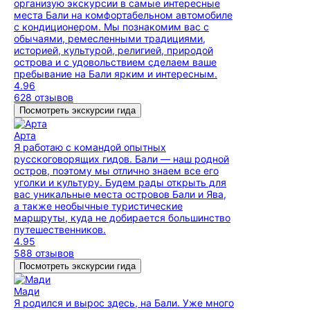
организую экскурсии в самые интересные
места Бали на комфортабельном автомобиле
с кондиционером. Мы познакомим вас с
обычаями, ремесленными традициями,
историей, культурой, религией, природой
острова и с удовольствием сделаем ваше
пребывание на Бали ярким и интересным.
4.96
628 отзывов
Посмотреть экскурсии гида
Арта
Я работаю с командой опытных
русскоговорящих гидов. Бали — наш родной
остров, поэтому мы отлично знаем все его
уголки и культуру. Будем рады открыть для
вас уникальные места островов Бали и Ява,
а также необычные туристические
маршруты, куда не добирается большинство
путешественников.
4.95
588 отзывов
Посмотреть экскурсии гида
Мади
Я родился и вырос здесь, на Бали. Уже много