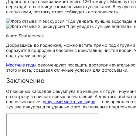
Дорога от парковки занимает всего 12–15 минут. Маршрут пр
переходит в лестницу с каменными ступеньками. В сухую по
скользкими, поэтому стоит соблюдать осторожность.
Фото: Shutterstock
Добравшись до подножия, можно встать прямо под струями 
образуется природный бассейн с кристально чистой водой. 
под лучами солнца.
Местные гиды
рекомендуют посещать до­сто­при­ме­ча­тель­но
этого места, создавая отличные условия для фотосъёмки.
Заключение
От мощных каскадов Секумпула до изящных струй Тибумана
по острову в поисках новых впечатлений. А для того чтоб
воспользоваться
услугами местных гидов
— они прекрасно з
лучшие ракурсы для удачных фото. Актуальные предложени