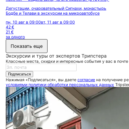
Дегустации, очаровательный Сигнахи, монастырь
Бодбе и Телави в экскурсии на микроавтобусе
пн, 10 авг в 09:00
вт, 11 авг в 09:00
42 €
21 €
за одного
Показать еще
Экскурсии и туры от экспертов Трипстера
Классные места, скидки и интересные события у вас в почте
Подписаться
Нажимая «Подписаться», вы даете
согласие
на получение ре
условиями политики обработки персональных данных
Tripste