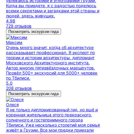
увлекаюсь историей и этнографией Грузии.
Когда вы приедете, я с радостью поделюсь
всеми секретами и загадками этой страны и
людей, здесь живущих.
4.98
729 отзывов
Посмотреть экскурсии гида
Максим
Очень много значит, когда об архитектуре
рассказывает профессионал. Я эксперт по
теории и истории архитектуры, дипломант
Московского Архитектурного института.
Автор многих пятизвёздочных маршрутов.
Провёл 500+ экскурсий для 5000+ человек
по Тбилиси.
5.0
208 отзывов
Посмотреть экскурсии гида
Олеся
Я не только дипломированный гид, но ещё и
коренная жительница этого прекрасного,
солнечного и гостеприимного города
Тбилиси. Уже несколько столетий моя семья
живёт в Грузии. Все мои предки приехали