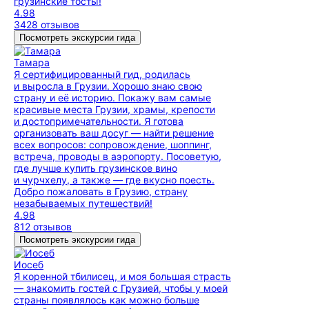
грузинские тосты!
4.98
3428 отзывов
Посмотреть экскурсии гида
Тамара
Я сертифицированный гид, родилась
и выросла в Грузии. Хорошо знаю свою
страну и её историю. Покажу вам самые
красивые места Грузии, храмы, крепости
и достопримечательности. Я готова
организовать ваш досуг — найти решение
всех вопросов: сопровождение, шоппинг,
встреча, проводы в аэропорту. Посоветую,
где лучше купить грузинское вино
и чурчхелу, а также — где вкусно поесть.
Добро пожаловать в Грузию, страну
незабываемых путешествий!
4.98
812 отзывов
Посмотреть экскурсии гида
Иосеб
Я коренной тбилисец, и моя большая страсть
— знакомить гостей с Грузией, чтобы у моей
страны появлялось как можно больше