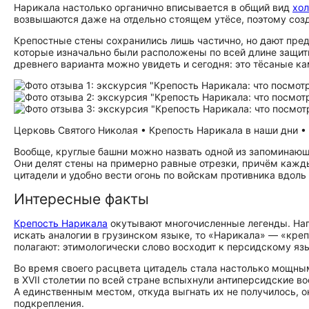
Нарикала настолько органично вписывается в общий вид
хо
возвышаются даже на отдельно стоящем утёсе, поэтому созда
Крепостные стены сохранились лишь частично, но дают предс
которые изначально были расположены по всей длине защит
древнего варианта можно увидеть и сегодня: это тёсаные ка
Церковь Святого Николая • Крепость Нарикала в наши дни • В
Вообще, круглые башни можно назвать одной из запоминающ
Они делят стены на примерно равные отрезки, причём кажды
цитадели и удобно вести огонь по войскам противника вдоль 
Интересные факты
Крепость Нарикала
окутывают многочисленные легенды. Напр
искать аналогии в грузинском языке, то «Нарикала» — «креп
полагают: этимологически слово восходит к персидскому яз
Во время своего расцвета цитадель стала настолько мощны
в XVII столетии по всей стране вспыхнули антиперсидские во
А единственным местом, откуда выгнать их не получилось, 
подкрепления.