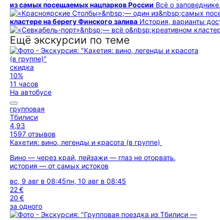
из самых посещаемых нацпарков России
Всё о заповедник
кластере на берегу Финского залива
История, варианты дос
Ещё экскурсии по теме
скидка
10%
11 часов
На автобусе
групповая
Тбилиси
4,93
1597 отзывов
Кахетия: вино, легенды и красота (в группе)
Вино — через край, пейзажи — глаз не оторвать,
история — от самых истоков
вс, 9 авг в 08:45
пн, 10 авг в 08:45
22 €
20 €
за одного