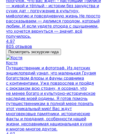
прогулок. Что вас ждёт: - настоящий Тбилиси
— живой и тёплый - истории без занудства и
сухих дат - погружение в культуру,
мифологию и повседневную жизнь Не просто
рассказываем — делимся городом, который
любим. И если уедете отсюда с ощущением,
что хочется вернуться — значит, всё
получилось.
4.97
805 отзывов
Посмотреть экскурсии гида
Костя
Путешественник и фотограф. Из детских
энциклопедий узнал, что маленькая Грузия
богатством флоры и фауны сравнима
с континентами. Уже повзрослев и пройдя
с рюкзаком всю страну, я осознал, что
не менее богато и культурно-историческое
наследие моей родины. Я готов помочь
путешественникам в полной мере познать
этот уникальный мир! Вас ждут
многовековые памятники, исторические
факты и предания, особенности нашей
жизни, несравнимая национальная кухня
и многое-многое другое.
4.97