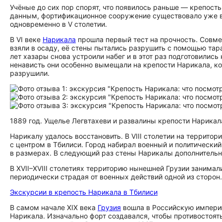
Учёные до сих пор спорят, что появилось раньше — крепост
данным, фортификационное сооружение существовало уже в I
одновременно в V столетии.
В VI веке
Нарикала
прошла первый тест на прочность. Совме
взяли в осаду, её стены пытались разрушить с помощью тара
лет хазары снова устроили набег и в этот раз подготовилис
ненависть они особенно вымещали на крепости Нарикала, к
разрушили.
1889 год. Ущелье Легвтахеви и развалины крепости Нарикал
Нарикалу удалось восстановить. В VIII столетии на террито
с центром в Тбилиси. Город набирал военный и политический
в размерах. В следующий раз стены Нарикалы дополнительно 
В XVII–XVIII столетиях территорию нынешней Грузии занимали
периодически страдая от военных действий одной из сторон.
Экскурсии в крепость Нарикала в Тбилиси
В самом начале XIX века
Грузия
вошла в Российскую империю
Нарикала. Изначально форт создавался, чтобы противосто