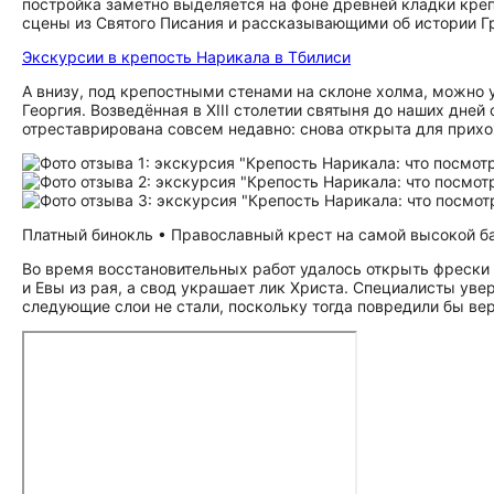
постройка заметно выделяется на фоне древней кладки кр
сцены из Святого Писания и рассказывающими об истории Г
Экскурсии в крепость Нарикала в Тбилиси
А внизу, под крепостными стенами на склоне холма, можно 
Георгия. Возведённая в XIII столетии святыня до наших дне
отреставрирована совсем недавно: снова открыта для прихо
Платный бинокль • Православный крест на самой высокой ба
Во время восстановительных работ удалось открыть фрески 
и Евы из рая, а свод украшает лик Христа. Специалисты уве
следующие слои не стали, поскольку тогда повредили бы ве