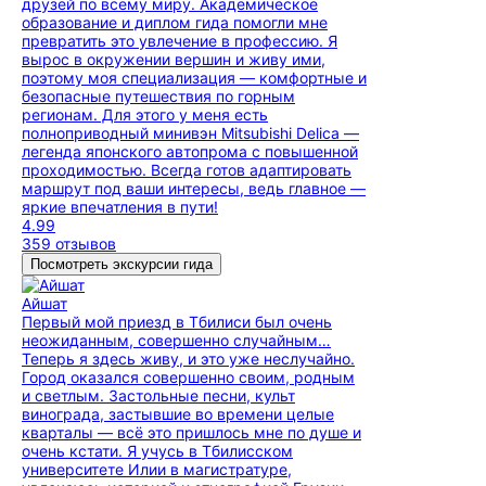
друзей по всему миру. Академическое
образование и диплом гида помогли мне
превратить это увлечение в профессию. Я
вырос в окружении вершин и живу ими,
поэтому моя специализация — комфортные и
безопасные путешествия по горным
регионам. Для этого у меня есть
полноприводный минивэн Mitsubishi Delica —
легенда японского автопрома с повышенной
проходимостью. Всегда готов адаптировать
маршрут под ваши интересы, ведь главное —
яркие впечатления в пути!
4.99
359 отзывов
Посмотреть экскурсии гида
Айшат
Первый мой приезд в Тбилиси был очень
неожиданным, совершенно случайным…
Теперь я здесь живу, и это уже неслучайно.
Город оказался совершенно своим, родным
и светлым. Застольные песни, культ
винограда, застывшие во времени целые
кварталы — всё это пришлось мне по душе и
очень кстати. Я учусь в Тбилисском
университете Илии в магистратуре,