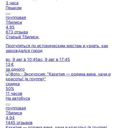
3 часа
Пешком
групповая
Тбилиси
4,95
673 отзыва
Старый Тбилиси
Прогуляться по историческим местам и узнать, как
зарождался город
вс, 9 авг в 10:45
вс, 9 авг в 17:45
13 €
за одного
скидка
50%
11 часов
На автобусе
групповая
Тбилиси
4,94
1445 отзывов
Кахетия — родина вина, чачи и красоты! (в группе)