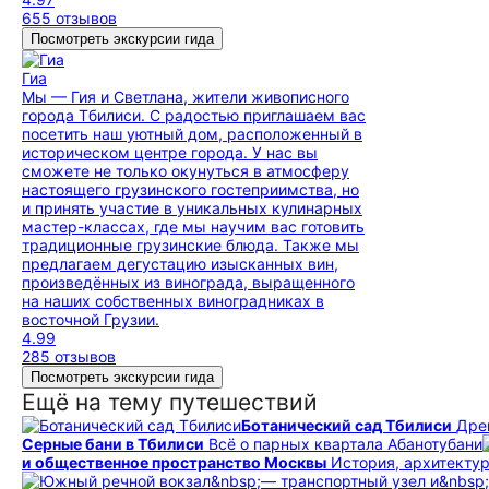
655 отзывов
Посмотреть экскурсии гида
Гиа
Мы — Гия и Светлана, жители живописного
города Тбилиси. С радостью приглашаем вас
посетить наш уютный дом, расположенный в
историческом центре города. У нас вы
сможете не только окунуться в атмосферу
настоящего грузинского гостеприимства, но
и принять участие в уникальных кулинарных
мастер-классах, где мы научим вас готовить
традиционные грузинские блюда. Также мы
предлагаем дегустацию изысканных вин,
произведённых из винограда, выращенного
на наших собственных виноградниках в
восточной Грузии.
4.99
285 отзывов
Посмотреть экскурсии гида
Ещё на тему путешествий
Ботанический сад Тбилиси
Дре
Серные бани в Тбилиси
Всё о парных квартала Абанотубани
и общественное пространство Москвы
История, архитекту