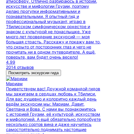
атмосферу. Отлично разбираюсь в истории,
искусстве и мифологии Грузии, поэтому
делаю прогулки информативными и
познавательными. Я опытный гид и
профессиональный музыкант, играю в
Тбилисском симфоническом оркестре и
знаком с культурой не понаслышке. Уже
много лет проведение экскурсий — моя
большая страсть. Расскажу и покажу вам то,
что скрыто от посторонних глаз и чего не
прочитать ни в одном путеводителе. А ещё,
поверьте, вам будет очень весело!
4.99
2014 отзывов
Посмотреть экскурсии гида
Мариам
Приветствуем вас! Дружной командой гидов
мы зажигаем в сердцах любовь к Тбилиси.
Для вас душевно и колоритно каждый день
ведём экскурсии мы: Мариам, Давит,
Светлана и Вова. С нами вы познакомитесь
с историей Грузии, её культурой, искусством
и мифологией. А ещё обязательно попробуете
несколько сортов вина и даже научитесь
самостоятельно поднимать настоящие