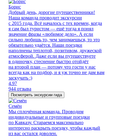
Борис
Добрый день, дорогие путешественники!
Наша команда проводит экскурсии
с 2015 года. Всё началось с тех времен, когда
я сам был туристом — ещё тогда я понял
значение фразы «любимое дело». А если
сильно любишь то, чем занимаешься, то это
обязательно удаётся. Наши поездки
наполнены теплотой, позитивом, дружеской
атмосферой. Даже если вы путешествуете
в одиночку, стеснение быстро отойдёт
на второй план — потому что гости у нас
всегда как на подбор, и я уж точно не дам вам
заскучать :)
4.97
944 отзыва
Посмотреть экскурсии гида
Семён
Мы сплочённая команда. Проводим
индивидуальные и групповые поездки
по Кавказу. Стараемся максимально
интересно раскрыть поездку, чтобы каждый
из вас остался доволен.