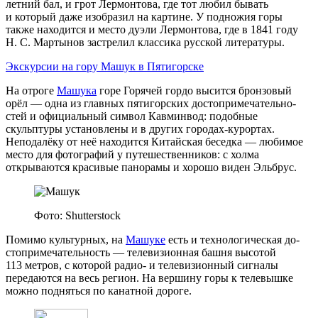
летний бал, и грот Лермонтова, где тот любил бывать
и который даже изобразил на картине. У подножия горы
также находится и место дуэли Лермонтова, где в 1841 году
Н. С. Мартынов застрелил классика русской литературы.
Экскурсии на гору Машук в Пятигорске
На отроге
Машука
горе Горячей гордо высится бронзовый
орёл — одна из главных пятигорских до­сто­при­ме­ча­тель­но­
стей и официальный символ Кавминвод: подобные
скульптуры установлены и в других городах-курортах.
Неподалёку от неё находится Китайская беседка — любимое
место для фотографий у путешественников: с холма
открываются красивые панорамы и хорошо виден Эльбрус.
Фото: Shutterstock
Помимо культурных, на
Машуке
есть и технологическая до­
сто­при­ме­ча­тель­но­сть — телевизионная башня высотой
113 метров, с которой радио- и телевизионный сигналы
передаются на весь регион. На вершину горы к телевышке
можно подняться по канатной дороге.