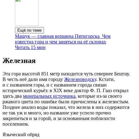
Ещё по теме
Машук — главная вершина Пятигорска
Чем
известна гора и чем заняться на её склонах
Читать 15 мин
Железная
Эта гора высотой 851 метр находится чуть севернее Бештау.
В честь неё дали имя городу
Железноводску
. Кстати,
и с названием горы, и с названием города связан
исторический курьёз: в XIX веке доктор Ф. П. Гааз открыл
здесь два
минеральных источника
, которые из-за своего
ржавого цвета по ошибке были причислены к железистым.
Позднее анализ воды показал, что железа в них содержится
не так уж и много, но название уже успело прочно
закрепиться и за горой, и за основанным поблизости
поселением.
Языческий обряд