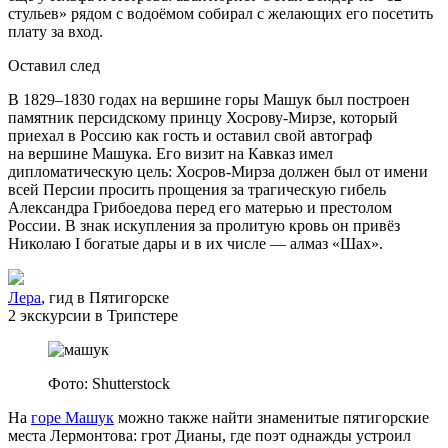
стульев» рядом с водоёмом собирал с желающих его посетить
плату за вход.
Оставил след
В 1829–1830 годах на вершине горы Машук был построен
памятник персидскому принцу Хосрову-Мирзе, который
приехал в Россию как гость и оставил свой автограф
на вершине Машука. Его визит на Кавказ имел
дипломатическую цель: Хосров-Мирза должен был от имени
всей Персии просить прощения за трагическую гибель
Александра Грибоедова перед его матерью и престолом
России. В знак искупления за пролитую кровь он привёз
Николаю I богатые дары и в их числе — алмаз «Шах».
Лера
, гид в Пятигорске
2 экскурсии в Трипстере
Фото: Shutterstock
На
горе Машук
можно также найти знаменитые пятигорские
места Лермонтова: грот Дианы, где поэт однажды устроил