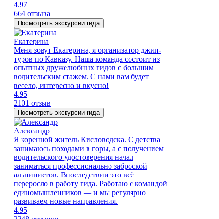
4.97
664 отзыва
Посмотреть экскурсии гида
Екатерина
Меня зовут Екатерина, я организатор джип-
туров по Кавказу. Наша команда состоит из
опытных дружелюбных гидов с большим
водительским стажем. С нами вам будет
весело, интересно и вкусно!
4.95
2101 отзыв
Посмотреть экскурсии гида
Александр
Я коренной житель Кисловодска. С детства
занимаюсь походами в горы, а с получением
водительского удостоверения начал
заниматься профессионально заброской
альпинистов. Впоследствии это всё
переросло в работу гида. Работаю с командой
единомышленников — и мы регулярно
развиваем новые направления.
4.95
2348 отзывов