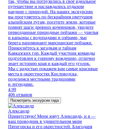
так, чтобы вы погрузились в своё идеальное
путешествие и наслаждались отдыхом
наедине с природой. На наших экскурсиях
вы прогуляетесь по бескрайним цветущим
альпийским лугам, посетите земли, которые
помнят шаги древних кочевников, увидите
первозданные природные пейзажи — ущелья
и каньоны с водопадами и озёрами, чьи
берега напоминают марсианские пейзажи.
Прикоснётесь к загадкам и тайнам
Кавказских гор. Каждый участник команды
подготовлен к горному вождению, отлично
знает историю края и каждый его уголок.
Мы с радостью покажем вам самые красивые
места в окрестностях Кисловодска,
поделимся местными традициями
и легендами.
4.99
406 отзывов
Посмотреть экскурсии гида
Александр
Приветствую! Меня зовут Александр, и я —
ваш проводник в удивительном мире
Пятигорска и его окрестностей. Благодаря