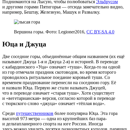
Поднимаются на Лысую, чтобы полюбоваться
Эльбрусом
и другими горами Пятигорья — отсюда замечательно видно,
например, Бештау, Железную, Машук и Развалку.
Вершина горы. Фото: Legioner2016,
CC BY-SA 4.0
Юца и Джуца
Две соседние горы, объединённые общим названием (их ещё
называют Джуца 1‑я и Джуца 2‑я) и историей. В переводе
с кабардинского «Уца» означает «туша». Когда-то на одной
из гор отмечали праздник скотоводов, во время которого
проводилось ритуальное поедание коровьей туши. Со
временем празднование перенесли на соседнюю гору. Её
и назвали Юца. Первую же стали называть Джуцей,
что в переводе означает «старая туша». Хотя существует
и «вегетарианская» версия, согласно которой в переводе
с тюркского слово «джуца» означает «тёплая вода».
Среди
путешественников
более популярна Юца. Эта гора
высотой 973 метра — одна из крупнейших баз пара-
и дельтапланерного спорта на юге России. Иногда
здесь можно увидеть десятки разноцветных куполов, парящих