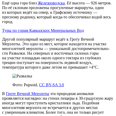
Ещё одна гора близ
Железноводска
. Её высота — 926 метров.
По её склонам проложены прогулочные маршруты, один
из которых ведёт на север, к Графскому источнику —
пресному роднику, который когда-то обеспечивал водой весь
город.
Туры по горам Кавказских Минеральных Вод
Другой популярный маршрут ведёт к Гроту Вечной
Мерзлоты. Это одно из мест, которое находится на участке
многолетней мерзлоты — уникальной до­сто­при­ме­ча­тель­но­
сти Развалки. На северных и восточных склонах горы
на участке площадью около одного гектара из глубоких
трещин поступает на поверхность ледяной воздух,
температура которого даже летом не превышает +4°C.
Фото: Pupsoid,
CC BY-SA 3.0
В
Гроте Вечной Мерзлоты
эта природная аномалия
проявляется наглядно: на стенах пещеры в 30‑градусную жару
иногда могут проступить кристаллики льда. Подобная
многолетняя мерзлота не встречается в других местах
с умеренным климатом. Более того, она не только рисует