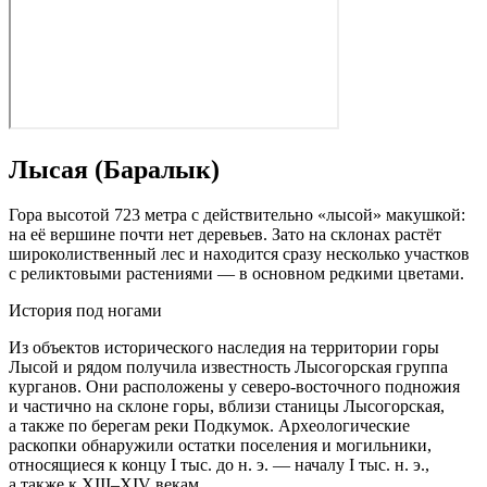
Лысая (Баралык)
Гора высотой 723 метра с действительно «лысой» макушкой:
на её вершине почти нет деревьев. Зато на склонах растёт
широколиственный лес и находится сразу несколько участков
с реликтовыми растениями — в основном редкими цветами.
История под ногами
Из объектов исторического наследия на территории горы
Лысой и рядом получила известность Лысогорская группа
курганов. Они расположены у северо-восточного подножия
и частично на склоне горы, вблизи станицы Лысогорская,
а также по берегам реки Подкумок. Археологические
раскопки обнаружили остатки поселения и могильники,
относящиеся к концу I тыс. до н. э. — началу I тыс. н. э.,
а также к XIII–XIV векам.