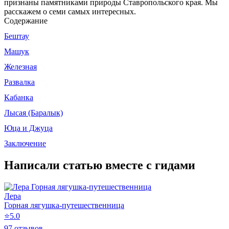
признаны памятниками природы Ставропольского края. Мы
расскажем о семи самых интересных.
Содержание
Бештау
Машук
Железная
Развалка
Кабанка
Лысая (Баралык)
Юца и Джуца
Заключение
Написали статью вместе с гидами
Лера
Горная лягушка-путешественница
⭐
5.0
97 отзывов