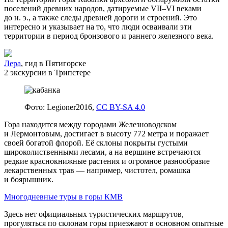
поселений древних народов, датируемые VII–VI веками
до н. э., а также следы древней дороги и строений. Это
интересно и указывает на то, что люди осваивали эти
территории в период бронзового и раннего железного века.
Лера
, гид в Пятигорске
2 экскурсии в Трипстере
Фото: Legioner2016,
CC BY-SA 4.0
Гора находится между городами Железноводском
и Лермонтовым, достигает в высоту 772 метра и поражает
своей богатой флорой. Её склоны покрыты густыми
широколиственными лесами, а на вершине встречаются
редкие краснокнижные растения и огромное разнообразие
лекарственных трав — например, чистотел, ромашка
и боярышник.
Многодневные туры в горы КМВ
Здесь нет официальных туристических маршрутов,
прогуляться по склонам горы приезжают в основном опытные