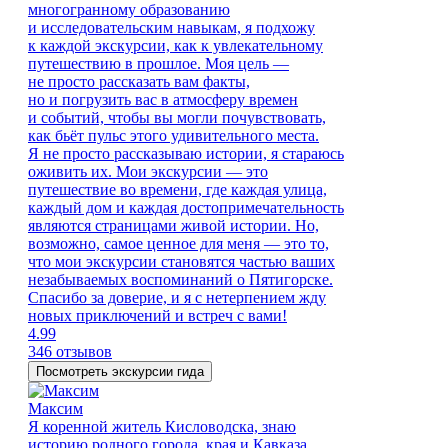
многогранному образованию
и исследовательским навыкам, я подхожу
к каждой экскурсии, как к увлекательному
путешествию в прошлое. Моя цель —
не просто рассказать вам факты,
но и погрузить вас в атмосферу времен
и событий, чтобы вы могли почувствовать,
как бьёт пульс этого удивительного места.
Я не просто рассказываю истории, я стараюсь
оживить их. Мои экскурсии — это
путешествие во времени, где каждая улица,
каждый дом и каждая достопримечательность
являются страницами живой истории. Но,
возможно, самое ценное для меня — это то,
что мои экскурсии становятся частью ваших
незабываемых воспоминаний о Пятигорске.
Спасибо за доверие, и я с нетерпением жду
новых приключений и встреч с вами!
4.99
346 отзывов
Посмотреть экскурсии гида
Максим
Я коренной житель Кисловодска, знаю
историю родного города, края и Кавказа