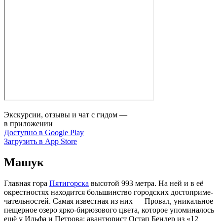
Экскурсии, отзывы и чат с гидом —
в приложении
Доступно в Google Play
Загрузить в App Store
Машук
Главная гора
Пятигорска
высотой 993 метра. На ней и в её
окрестностях находится большинство городских до­сто­при­ме­
ча­тель­но­стей. Самая известная из них — Провал, уникальное
пещерное озеро ярко-бирюзового цвета, которое упоминалось
ещё у Ильфа и Петрова: авантюрист Остап Бендер из «12