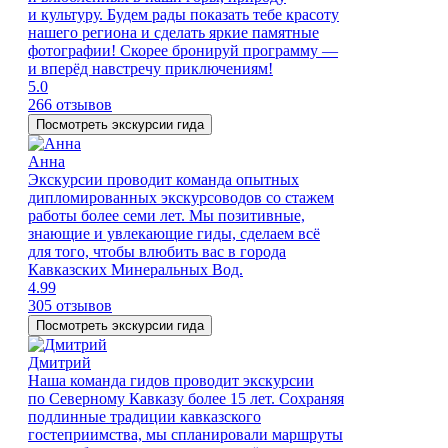
и культуру. Будем рады показать тебе красоту
нашего региона и сделать яркие памятные
фотографии! Скорее бронируй программу —
и вперёд навстречу приключениям!
5.0
266 отзывов
Посмотреть экскурсии гида
Анна
Экскурсии проводит команда опытных
дипломированных экскурсоводов со стажем
работы более семи лет. Мы позитивные,
знающие и увлекающие гиды, сделаем всё
для того, чтобы влюбить вас в города
Кавказских Минеральных Вод.
4.99
305 отзывов
Посмотреть экскурсии гида
Дмитрий
Наша команда гидов проводит экскурсии
по Северному Кавказу более 15 лет. Сохраняя
подлинные традиции кавказского
гостеприимства, мы спланировали маршруты