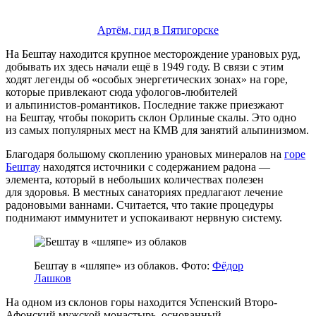
Артём, гид в Пятигорске
На Бештау находится крупное месторождение урановых руд,
добывать их здесь начали ещё в 1949 году. В связи с этим
ходят легенды об «особых энергетических зонах» на горе,
которые привлекают сюда уфологов-любителей
и альпинистов-романтиков. Последние также приезжают
на Бештау, чтобы покорить склон Орлиные скалы. Это одно
из самых популярных мест на КМВ для занятий альпинизмом.
Благодаря большому скоплению урановых минералов на
горе
Бештау
находятся источники с содержанием радона —
элемента, который в небольших количествах полезен
для здоровья. В местных санаториях предлагают лечение
радоновыми ваннами. Считается, что такие процедуры
поднимают иммунитет и успокаивают нервную систему.
Бештау в «шляпе» из облаков. Фото:
Фёдор
Лашков
На одном из склонов горы находится Успенский Второ-
Афонский мужской монастырь, основанный