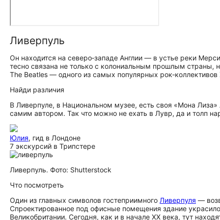
Ливерпуль
Он находится на северо‑западе Англии — в устье реки Мерс
тесно связана не только с колониальным прошлым страны, н
The Beatles — одного из самых популярных рок‑коллективов 
Найди различия
В Ливерпуле, в Национальном музее, есть своя «Мона Лиза»
самим автором. Так что можно не ехать в Лувр, да и толп нар
Юлия
, гид в Лондоне
7 экскурсий в Трипстере
Ливерпуль. Фото: Shutterstock
Что посмотреть
Один из главных символов гостеприимного
Ливерпуля
— воз
Спроектированное под офисные помещения здание украсило 
Великобритании. Сегодня, как и в начале XX века, тут наход