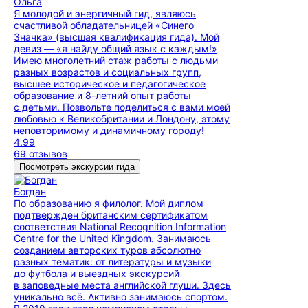
Ольга
Я молодой и энергичный гид, являюсь
счастливoй обладательницeй «Синего
Значка» (высшaя квалификация гида). Мой
девиз — «я найду общий язык с каждым!»
Имею многолетний стаж работы с людьми
разных возрастов и социальных групп,
высшее историческoe и педагогическое
образование и 8-летний опыт работы
с детьми. Позвольте поделиться с вами моей
любовью к Великобритании и Лондону, этому
неповторимому и динамичному городу!
4.99
69 отзывов
Посмотреть экскурсии гида
Богдан
По образованию я филолог. Мой диплом
подтвержден британским сертификатом
соответствия National Recognition Information
Centre for the United Kingdom. Занимаюсь
созданием авторских туров абсолютно
разных тематик: от литературы и музыки
до футбола и выездных экскурсий
в заповедные места английской глуши. Здесь
уникально всё. Активно занимаюсь спортом.