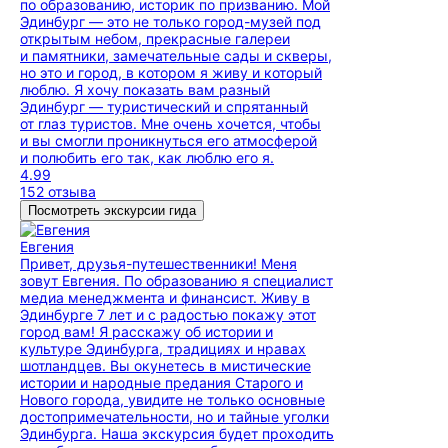
по образованию, историк по призванию. Мой
Эдинбург — это не только город-музей под
открытым небом, прекрасные галереи
и памятники, замечательные сады и скверы,
но это и город, в котором я живу и который
люблю. Я хочу показать вам разный
Эдинбург — туристический и спрятанный
от глаз туристов. Мне очень хочется, чтобы
и вы смогли проникнуться его атмосферой
и полюбить его так, как люблю его я.
4.99
152 отзыва
Посмотреть экскурсии гида
Евгения
Привет, друзья-путешественники! Меня
зовут Евгения. По образованию я специалист
медиа менеджмента и финансист. Живу в
Эдинбурге 7 лет и с радостью покажу этот
город вам! Я расскажу об истории и
культуре Эдинбурга, традициях и нравах
шотландцев. Вы окунетесь в мистические
истории и народные предания Старого и
Нового города, увидите не только основные
достопримечательности, но и тайные уголки
Эдинбурга. Наша экскурсия будет проходить