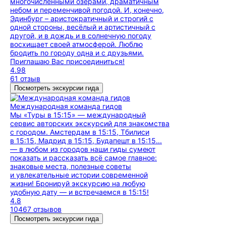
многочисленными озёрами, драматичным
небом и переменчивой погодой. И, конечно,
Эдинбург – аристократичный и строгий с
одной стороны, весёлый и артистичный с
другой, и в дождь и в солнечную погоду
восхищает своей атмосферой. Люблю
бродить по городу одна и с друзьями.
Приглашаю Вас присоединиться!
4.98
61 отзыв
Посмотреть экскурсии гида
Международная команда гидов
Мы «Туры в 15:15» — международный
сервис авторских экскурсий для знакомства
с городом. Амстердам в 15:15, Тбилиси
в 15:15, Мадрид в 15:15, Будапешт в 15:15...
— в любом из городов наши гиды сумеют
показать и рассказать всё самое главное:
знаковые места, полезные советы
и увлекательные истории современной
жизни! Бронируй экскурсию на любую
удобную дату — и встречаемся в 15:15!
4.8
10467 отзывов
Посмотреть экскурсии гида