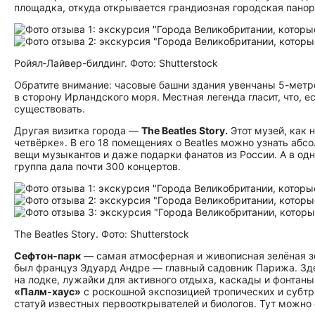
площадка, откуда открывается грандиозная городская пано
Ройял‑Лайвер-билдинг. Фото: Shutterstock
Обратите внимание: часовые башни здания увенчаны 5-метро
в сторону Ирландского моря. Местная легенда гласит, что, е
существовать.
Другая визитка города —
The Beatles Story.
Этот музей, как 
четвёрке». В его 18 помещениях о Beatles можно узнать абс
вещи музыкантов и даже подарки фанатов из России. А в одно
группа дала почти 300 концертов.
The Beatles Story. Фото: Shutterstock
Сефтон‑парк
— самая атмосферная и живописная зелёная зон
был француз Эдуард Андре — главный садовник Парижа. Здес
на лодке, лужайки для активного отдыха, каскады и фонтан
«Палм‑хаус»
с роскошной экспозицией тропических и субтр
статуй известных первооткрывателей и биологов. Тут можно