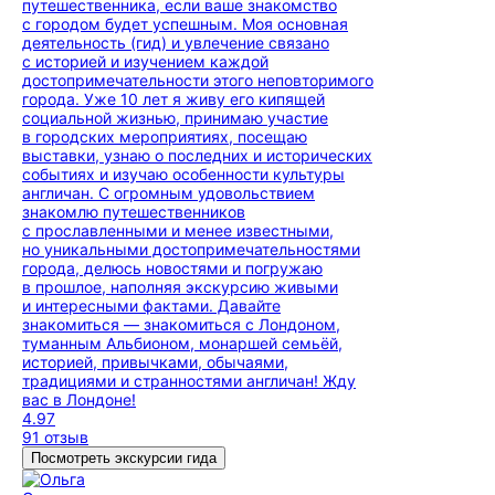
путешественника, если ваше знакомство
с городом будет успешным. Моя основная
деятельность (гид) и увлечение связано
с историей и изучением каждой
достопримечательности этого неповторимого
города. Уже 10 лет я живу его кипящей
социальной жизнью, принимаю участие
в городских мероприятиях, посещаю
выставки, узнаю о последних и исторических
событиях и изучаю особенности культуры
англичан. С огромным удовольствием
знакомлю путешественников
с прославленными и менее известными,
но уникальными достопримечательностями
города, делюсь новостями и погружаю
в прошлое, наполняя экскурсию живыми
и интересными фактами. Давайте
знакомиться — знакомиться с Лондоном,
туманным Альбионом, монаршей семьёй,
историей, привычками, обычаями,
традициями и странностями англичан! Жду
вас в Лондоне!
4.97
91 отзыв
Посмотреть экскурсии гида