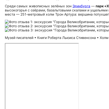
Среди самых живописных зелёных зон
Эдинбурга
—
парк «
высокогорья с озёрами, базальтовыми скалами и ущельями п
места — 251-метровый холм Трон Артура: вершина потухшег
Музей писателей • Книги Роберта Льюиса Стивенсона • Холм Т