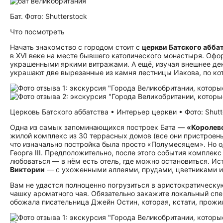
Бат. Фото: Shutterstock
Что посмотреть
Начать знакомство с городом стоит с
церкви Батского абба
в XVI веке на месте бывшего католического монастыря. Офо
украшенными яркими витражами. А ещё, изучая внешнее дек
украшают две вырезанные из камня лестницы Иакова, по кот
Церковь Батского аббатства • Интерьер церкви • Фото: Shutt
Одна из самых запоминающихся построек Бата —
«Королев
жилой комплекс из 30 террасных домов (все они пристроены
что изначально постройка была просто «Полумесяцем». Но 
Георга III. Предположительно, после этого события компле
любоваться — в нём есть отель, где можно остановиться. 
Виктории
— с ухоженными аллеями, прудами, цветниками и
Вам не удастся полноценно погрузиться в аристократическую
чашку ароматного чая. Обязательно закажите локальный сп
обожала писательница Джейн Остин, которая, кстати, прожила