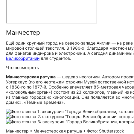
Манчестер
Ещё один крупный город на северо‑западе Англии — на реке
мировой столицей текстиля. В 1980‑х, благодаря местной м
для фанатов инди‑рока и электроники. А сегодня динамичны
Великобритании
для студентов.
Что посмотреть
Манчестерская ратуша
— шедевр неоготики. Автором проек
Уотерхаус (по его чертежам строили Музей естественной ист
с 1868‑го по 1877‑й. Особенно впечатляет 85-метровая часо
«колокольный орган») состоит из 23 колоколов, главный из 
из главных городских кинолокаций. Она появляется во мног
домик», «Тёмные времена».
Манчестер • Манчестерская ратуша • Фото: Shutterstock