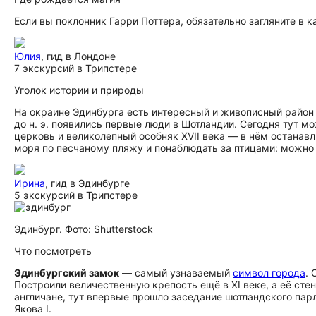
Если вы поклонник Гарри Поттера, обязательно загляните в к
Юлия
, гид в Лондоне
7 экскурсий в Трипстере
Уголок истории и природы
На окраине Эдинбурга есть интересный и живописный район 
до н. э. появились первые люди в Шотландии. Сегодня тут
церковь и великолепный особняк XVII века — в нём останавл
моря по песчаному пляжу и понаблюдать за птицами: можно 
Ирина
, гид в Эдинбурге
5 экскурсий в Трипстере
Эдинбург. Фото: Shutterstock
Что посмотреть
Эдинбургский замок
— самый узнаваемый
символ города
.
Построили величественную крепость ещё в XI веке, а её ст
англичане, тут впервые прошло заседание шотландского пар
Якова I.