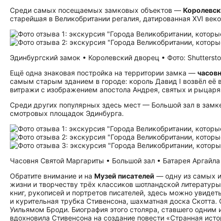
Среди самых посещаемых замковых объектов —
Королевск
старейшая в Великобритании регалия, датированная XVI веко
Эдинбургский замок • Королевский дворец • Фото: Shutterst
Ещё одна знаковая постройка на территории замка —
часов
самым старым зданием в городе: король Давид I возвёл её 
витражи с изображением апостола Андрея, святых и рыцаря 
Среди других популярных здесь мест — Большой зал в замк
смотровых площадок Эдинбурга.
Часовня Святой Маргариты • Большой зал • Батарея Аргайла •
Обратите внимание и на
Музей писателей
— одну из самых и
жизни и творчеству трёх классиков шотландской литературы
книг, рукописей и портретов писателей, здесь можно увидет
и курительная трубка Стивенсона, шахматная доска Скотта
Уильямом Броди. Биография этого столяра, ставшего одним 
вдохновила Стивенсона на создание повести «Странная ист