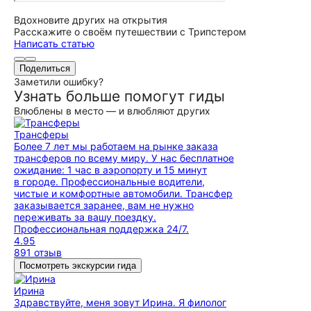
Вдохновите других на открытия
Расскажите о своём путешествии с Трипстером
Написать статью
Поделиться
Заметили ошибку?
Узнать больше помогут гиды
Влюблены в место — и влюбляют других
Трансферы
Более 7 лет мы работаем на рынке заказа
трансферов по всему миру. У нас бесплатное
ожидание: 1 час в аэропорту и 15 минут
в городе. Профессиональные водители,
чистые и комфортные автомобили. Трансфер
заказывается заранее, вам не нужно
переживать за вашу поездку.
Профессиональная поддержка 24/7.
4.95
891 отзыв
Посмотреть экскурсии гида
Ирина
Здравствуйте, меня зовут Ирина. Я филолог