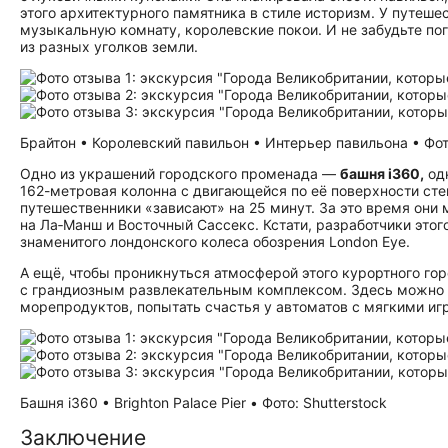
этого архитектурного памятника в стиле историзм. У путеше
музыкальную комнату, королевские покои. И не забудьте п
из разных уголков земли.
Брайтон • Королевский павильон • Интерьер павильона • Фото
Одно из украшений городского променада —
башня i360,
одн
162-метровая колонна с двигающейся по её поверхности ст
путешественники «зависают» на 25 минут. За это время о
на Ла‑Манш и Восточный Сассекс. Кстати, разработчики этого
знаменитого лондонского колеса обозрения London Eye.
А ещё, чтобы проникнуться атмосферой этого курортного гор
с грандиозным развлекательным комплексом. Здесь можно п
морепродуктов, попытать счастья у автоматов с мягкими и
Башня i360 • Brighton Palace Pier • Фото: Shutterstock
Заключение