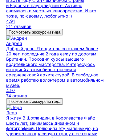
В 2019 году стал чемпионом страны
и Европы в пауэрлифтинге. Активно
снимаюсь в местных кинопроектах. И это
тоже, по-своему, любопытно :)
4.91
211 отзывов
Посмотреть экскурсии гида
Андрей
Добрый день. Я водитель со стажем более
20 лет, последние 2 года езжу по дорогам
Британии. Проходил курсы высшего
водительского мастерства. Интересуюсь
историей автомобилестроения и
средневековой архитектурой. В свободное
время работаю волонтёром в автомобильном
музее.
4.97
74 отзыва
Посмотреть экскурсии гида
Лера
Я живу В Шотландии, в Королевстве Файф
шесть лет, занимаюсь дизайном и
фотографией. Полюбила эту маленькую, но
удивительно красивую страну с её горами,