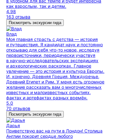
в удобном для вас темпе и будет интересна
как взрослым, так и детям.
4.98
163 отзыва
Посмотреть экскурсии гида
Влад
Моя главная страсть с детства — история
и путешествия. Я кандидат наук и постоянно
открываю для себя что-то новое, исследуя
первоисточники, периодически участвуя
в научно-исследовательских экспедициях
и археологических раскопках. Главное
увлечение — это история и культура Европы.
И, конечно, Древняя Греция, Междуречье,
Древний Египет и Рим. У меня есть огромное
желание рассказать вам о многочисленных
известных и малоизвестных событиях,
фактах и артефактах разных времён.
5.0
70 отзывов
Посмотреть экскурсии гида
Дарья
Приветствую вас на пути в Лондон! Столица
Англии покорит сердце любого