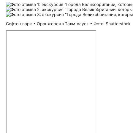
Сефтон‑парк • Оранжерея «Палм‑хаус» • Фото: Shutterstock