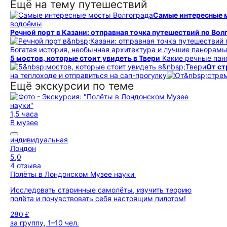
Ещё на тему путешествий
Самые интересные 
водоёмы
Речной порт в Казани: отправная точка путешествий по Вол
Богатая история, необычная архитектура и лучшие панорам
5 мостов, которые стоит увидеть в Твери
Какие речные пан
От ст
на теплоходе и отправиться на сап-прогулку
Ещё экскурсии по теме
1,5 часа
В музее
индивидуальная
Лондон
5,0
4 отзыва
Полёты в Лондонском Музее науки
Исследовать старинные самолёты, изучить теорию
полёта и почувствовать себя настоящим пилотом!
280 £
за группу, 1–10 чел.