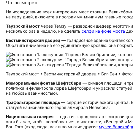
Что посмотреть
На исследование всех интересных мест столицы Великобрита
на пару дней, включите в программу-минимум главные горо
Тауэрский мост
через Темзу — разводной шедевр неоготики
несколько раз в неделю, не сделать
селфи на фоне моста
даж
Вестминстерский дворец
— грандиозное здание британског
Обратите внимание на его удивительную кровлю: она покры
Тауэрский мост • Вестминстерский дворец • Биг‑Бен • Фото: 
Мемориальный фонтан Шефтсбери
— символ площади и тран
политика и филантропа лорда Шефтсбери и украсили статуей
на любовь взаимностью).
Трафальгарская площадь
— сердце исторического центра. Е
статуей национального героя адмирала Нельсона.
Национальная галерея
— одна из городских арт‑сокровищниц
хотя бы час, чтобы полюбоваться, в частности, «Венерой и
Ван Гога (вход сюда, как и во многие другие
музеи Великобр