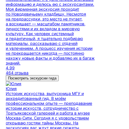
информацию и делюсь ею с экскурсантами.
Моя фирменная экскурсия проходит
по Новодевичьему кладбищу. Несмотря
на предрассудки, это место не пугает,
а восхищает — масштабом памятников,
личностями и их вкладом в мировую
культуру. Как человек системный
и педантичный, я тщательно подбираю
материалы, рассказываю с отдачей
и увлечением. А процесс изучения истории
не прекращается никогда — постоянно
нахожу новые факты и добавляю их в багаж
знаний.
4.99
464 отзыва
Посмотреть экскурсии гида
Юлия
Историк искусства, выпускница МГУ и
аккредитованный гид. В моём
профессиональном опыте — преподавание
истории искусств, сотрудничество с
Третьяковской галереей и работа в музее
Москва-Сити. Сегодня я с удовольствием
открываю гостям тайны Москвы. На
экскурсиях вас ждут яркие сюжеты,