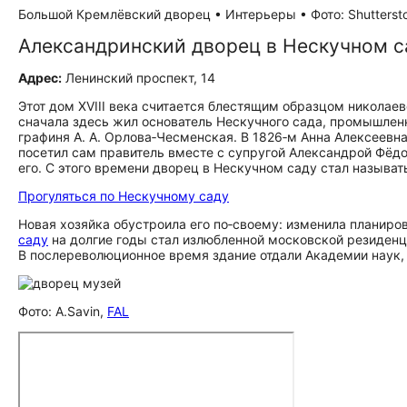
Большой Кремлёвский дворец • Интерьеры • Фото: Shutterst
Александринский дворец в Нескучном с
Адрес:
Ленинский проспект, 14
Этот дом XVIII века считается блестящим образцом николае
сначала здесь жил основатель Нескучного сада, промышленни
графиня А. А. Орлова‑Чесменская. В 1826‑м Анна Алексеевн
посетил сам правитель вместе с супругой Александрой Фёдо
его. С этого времени дворец в Нескучном саду стал называ
Прогуляться по Нескучному саду
Новая хозяйка обустроила его по‑своему: изменила планиро
саду
на долгие годы стал излюбленной московской резиденци
В послереволюционное время здание отдали Академии наук, 
Фото: A.Savin,
FAL