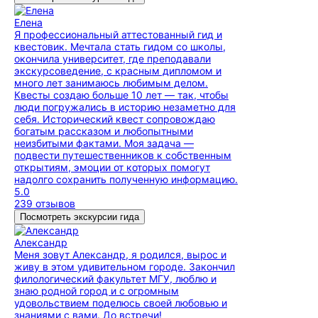
Елена
Я профессиональный аттестованный гид и
квестовик. Мечтала стать гидом со школы,
окончила университет, где преподавали
экскурсоведение, с красным дипломом и
много лет занимаюсь любимым делом.
Квесты создаю больше 10 лет — так, чтобы
люди погружались в историю незаметно для
себя. Исторический квест сопровождаю
богатым рассказом и любопытными
неизбитыми фактами. Моя задача —
подвести путешественников к собственным
открытиям, эмоции от которых помогут
надолго сохранить полученную информацию.
5.0
239 отзывов
Посмотреть экскурсии гида
Александр
Меня зовут Александр, я родился, вырос и
живу в этом удивительном городе. Закончил
филологический факультет МГУ, люблю и
знаю родной город и с огромным
удовольствием поделюсь своей любовью и
знаниями с вами. До встречи!