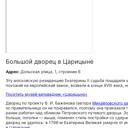
Большой дворец в Царицыне
Адрес:
Дольская улица, 1, строение 6
Эту московскую резиденцию Екатерины II судьба пощадила м
похожий на европейский замок, возвели в конце XVIII века, н
Посетить музей‑заповедник «Царицыно»
Дворец по проекту В. И. Баженова (автора
Михайловского за
но правительнице он не понравился, поэтому она приказала п
ранее работал над обликом Петровского путевого дворца. З
больше, потолки — выше, поменял стиль постройки со сдер
дворец не удалось: в 1796‑м Екатерина Великая умерла от и
в
Царицыне
.