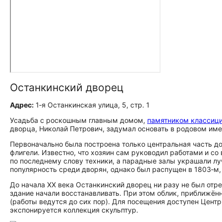
Останкинский дворец
Адрес:
1‑я Останкинская улица, 5, стр. 1
Усадьба с роскошным главным домом,
памятником классиц
дворца, Николай Петрович, задумал основать в родовом име
Первоначально была построена только центральная часть до
флигели. Известно, что хозяин сам руководил работами и со
по последнему слову техники, а парадные залы украшали л
популярность среди дворян, однако был распущен в 1803‑м,
До начала XX века Останкинский дворец ни разу не был отр
здание начали восстанавливать. При этом облик, приближён
(работы ведутся до сих пор). Для посещения доступен Цент
экспонируется коллекция скульптур.