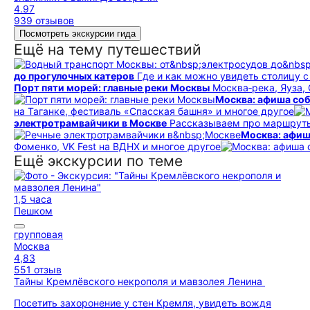
4.97
939 отзывов
Посмотреть экскурсии гида
Ещё на тему путешествий
до прогулочных катеров
Где и как можно увидеть столицу 
Порт пяти морей: главные реки Москвы
Москва‑река, Яуза,
Москва: афиша соб
на Таганке, фестиваль «Спасская башня» и многое другое
электротрамвайчики в Москве
Рассказываем про маршруты,
Москва: афиш
Фоменко, VK Fest на ВДНХ и многое другое
Ещё экскурсии по теме
1,5 часа
Пешком
групповая
Москва
4,83
551 отзыв
Тайны Кремлёвского некрополя и мавзолея Ленина
Посетить захоронение у стен Кремля, увидеть вождя