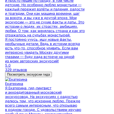
и просто пешие по городу, в том числе
детские. Но особенно люблю монастыри —
каждый пережил взлёты и падения, радости
и трагедии. Они как машина времени, шаг
за ворота, и вы уже в другой эпохе. Мои
экскурсии — это не сухие факты и даты. Это
истории о людях, их страстях, амбициях,
любви. О том, как менялась страна и как это
отражалось на судьбах монастырей.
Я постоянно учусь, ищу новые факты,
необычные детали. Ведь в истории всегда
есть что-то, способное удивить. Если вам
интересно увидеть Москву другими
глазами — буду рада встрече на одной
из моих авторских экскурсий!
5.0
329 отзывов
Посмотреть экскурсии гида
Екатерина
Я Екатерина, гид-лингвист
и аккредитованный московский
экскурсовод. На экскурсиях с радостью
делюсь тем, что искренне люблю. Прежде
всего самым интересным, что открываю
в родном городе. С удовольствием изучаю
особый язык Москвы, сохранившийся