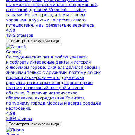
вы сможете познакомиться с современной,
советской, древней Москвой — выбор
за вами. Но я уверена, что мы станем
хорошими друзьями на время нашего
путешествия, и вы обязательно вернётесь.
4.98
1312 отзывов
Посмотреть экскурсии гида
Сергей
Со студенческих лет я люблю узнавать
и собирать интересные факты и истории
о любимом городе. Сначала делился своими
знаниями только с друзьями, поэтому до сих
пор мои экскурсии — это дружеские
прогулки, на которых всегда царят яркие
эмоции, позитивный настрой и живое
общение. В наличии историческое
образование, аккредитация Комитета
по туризму города Москвы и всегда хорошее
настроение.
4.98
2304 отзыва
Посмотреть экскурсии гида
Диана