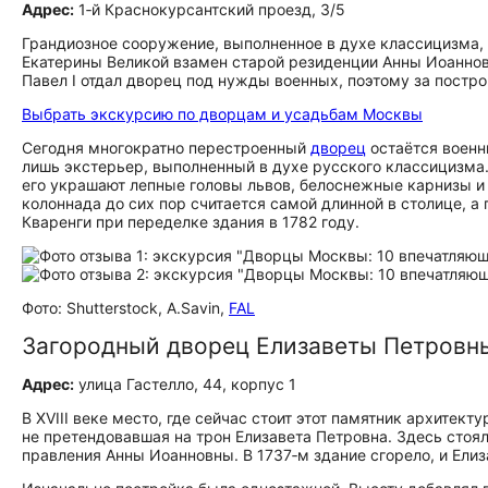
Адрес:
1‑й Краснокурсантский проезд, 3/5
Грандиозное сооружение, выполненное в духе классицизма, 
Екатерины Великой взамен старой резиденции Анны Иоаннов
Павел I отдал дворец под нужды военных, поэтому за постр
Выбрать экскурсию по дворцам и усадьбам Москвы
Сегодня многократно перестроенный
дворец
остаётся военн
лишь экстерьер, выполненный в духе русского классицизма
его украшают лепные головы львов, белоснежные карнизы и
колоннада до сих пор считается самой длинной в столице,
Кваренги при переделке здания в 1782 году.
Фото: Shutterstock, A.Savin,
FAL
Загородный дворец Елизаветы Петровн
Адрес:
улица Гастелло, 44, корпус 1
В XVIII веке место, где сейчас стоит этот памятник архите
не претендовавшая на трон Елизавета Петровна. Здесь сто
правления Анны Иоанновны. В 1737‑м здание сгорело, и Ели