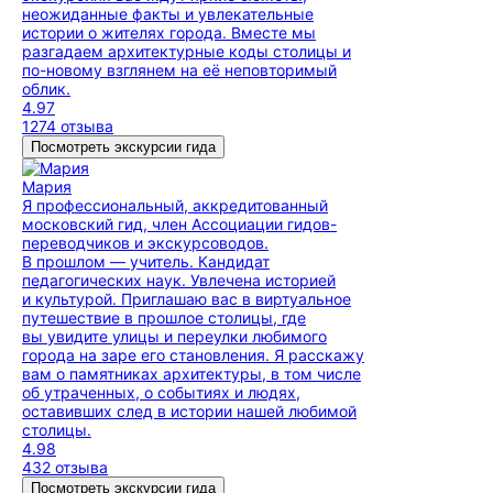
неожиданные факты и увлекательные
истории о жителях города. Вместе мы
разгадаем архитектурные коды столицы и
по-новому взглянем на её неповторимый
облик.
4.97
1274 отзыва
Посмотреть экскурсии гида
Мария
Я профессиональный, аккредитованный
московский гид, член Ассоциации гидов-
переводчиков и экскурсоводов.
В прошлом — учитель. Кандидат
педагогических наук. Увлечена историей
и культурой. Приглашаю вас в виртуальное
путешествие в прошлое столицы, где
вы увидите улицы и переулки любимого
города на заре его становления. Я расскажу
вам о памятниках архитектуры, в том числе
об утраченных, о событиях и людях,
оставивших след в истории нашей любимой
столицы.
4.98
432 отзыва
Посмотреть экскурсии гида