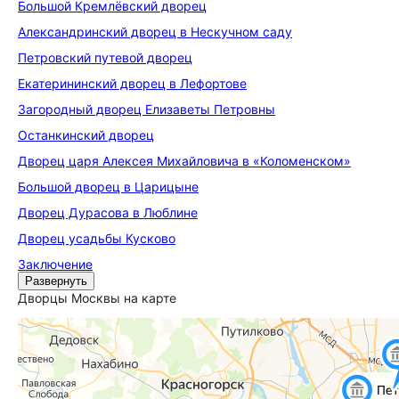
Большой Кремлёвский дворец
Александринский дворец в Нескучном саду
Петровский путевой дворец
Екатерининский дворец в Лефортове
Загородный дворец Елизаветы Петровны
Останкинский дворец
Дворец царя Алексея Михайловича в «Коломенском»
Большой дворец в Царицыне
Дворец Дурасова в Люблине
Дворец усадьбы Кусково
Заключение
Развернуть
Дворцы Москвы на карте