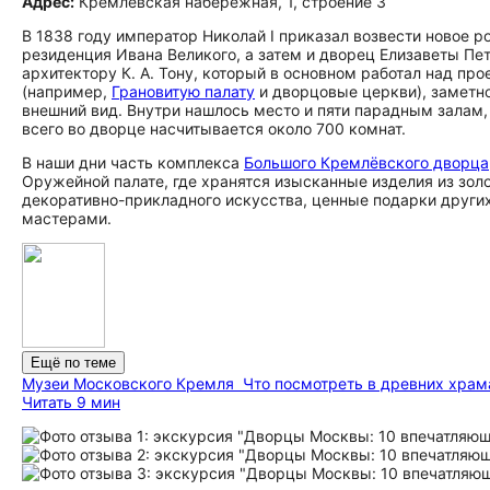
Адрес:
Кремлёвская набережная, 1, строение 3
В 1838 году император Николай I приказал возвести новое 
резиденция Ивана Великого, а затем и дворец Елизаветы П
архитектору К. А. Тону, который в основном работал над пр
(например,
Грановитую палату
и дворцовые церкви), заметн
внешний вид. Внутри нашлось место и пяти парадным зала
всего во дворце насчитывается около 700 комнат.
В наши дни часть комплекса
Большого Кремлёвского дворца
Оружейной палате, где хранятся изысканные изделия из зо
декоративно-прикладного искусства, ценные подарки други
мастерами.
Ещё по теме
Музеи Московского Кремля
Что посмотреть в древних храма
Читать 9 мин