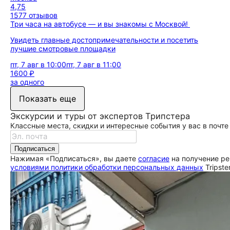
4,75
1577 отзывов
Три часа на автобусе — и вы знакомы с Москвой!
Увидеть главные достопримечательности и посетить
лучшие смотровые площадки
пт, 7 авг в 10:00
пт, 7 авг в 11:00
1600 ₽
за одного
Показать еще
Экскурсии и туры от экспертов Трипстера
Классные места, скидки и интересные события у вас в почте
Подписаться
Нажимая «Подписаться», вы даете
согласие
на получение ре
условиями политики обработки персональных данных
Tripste