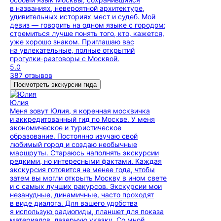
в названиях, невероятной архитектуре,
удивительных историях мест и судеб. Мой
девиз — говорить на одном языке с городом;
стремиться лучше понять того, кто, кажется,
уже хорошо знаком. Приглашаю вас
на увлекательные, полные открытий
прогулки-разговоры с Москвой.
5.0
387 отзывов
Посмотреть экскурсии гида
Юлия
Меня зовут Юлия, я коренная москвичка
и аккредитованный гид по Москве. У меня
экономическое и туристическое
образование. Постоянно изучаю свой
любимый город и создаю необычные
маршруты. Стараюсь наполнять экскурсии
редкими, но интересными фактами. Каждая
экскурсия готовится не менее года, чтобы
затем вы могли открыть Москву в ином свете
и с самых лучших ракурсов. Экскурсии мои
незанудные, динамичные, часто проходят
в виде диалога. Для вашего удобства
я использую радиогиды, планшет для показа
материалов, лазерную указку. Со мной