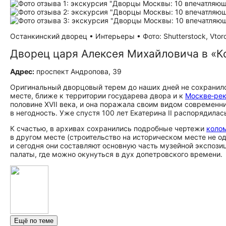
Останкинский дворец • Интерьеры • Фото: Shutterstock, Vtor
Дворец царя Алексея Михайловича в «
Адрес:
проспект Андропова, 39
Оригинальный дворцовый терем до наших дней не сохранилс
месте, ближе к территории государева двора и к
Москве‑ре
половине XVII века, и она поражала своим видом современн
в негодность. Уже спустя 100 лет Екатерина II распорядилас
К счастью, в архивах сохранились подробные чертежи
коло
в другом месте (строительство на историческом месте не о
и сегодня они составляют основную часть музейной экспози
палаты, где можно окунуться в дух допетровского времени.
Ещё по теме