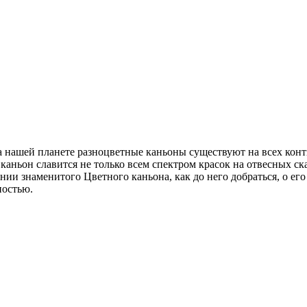
 нашей планете разноцветные каньоны существуют на всех конти
аньон славится не только всем спектром красок на отвесных ск
ении знаменитого Цветного каньона, как до него добраться, о е
ностью.