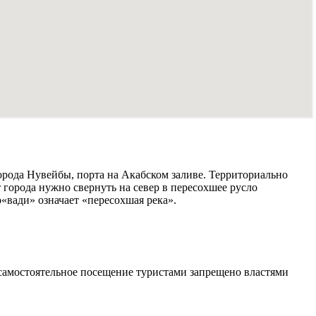
орода Нувейбы, порта на Акабском заливе. Территориально
города нужно свернуть на север в пересохшее русло
о«вади» означает «пересохшая река».
о самостоятельное посещение туристами запрещено властями