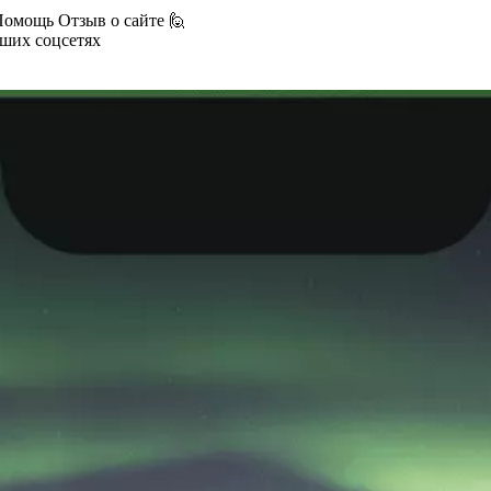
Помощь
Отзыв о сайте 🙋
аших соцсетях