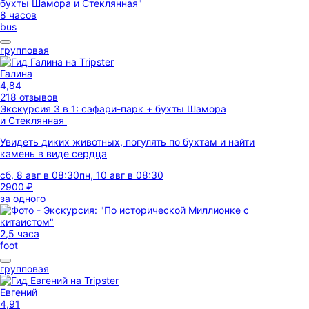
8 часов
bus
групповая
Галина
4,84
218 отзывов
Экскурсия 3 в 1: сафари-парк + бухты Шамора
и Стеклянная
Увидеть диких животных, погулять по бухтам и найти
камень в виде сердца
сб, 8 авг в 08:30
пн, 10 авг в 08:30
2900 ₽
за одного
2,5 часа
foot
групповая
Евгений
4,91