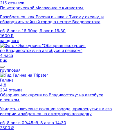
215 отзывов
По исторической Миллионке с китаистом
Разобраться, как Россия вышла к Тихому океану, и
обнаружить тайный город в центре Владивостока
сб, 8 авг в 16:30
вс, 9 авг в 16:30
1600 ₽
за одного
4 часа
bus
групповая
Галина
4,8
234 отзыва
Обзорная экскурсия по Владивостоку: на автобусе
и пешком
Увидеть ключевые локации города, прикоснуться к его
истории и забраться на смотровую площадку
сб, 8 авг в 09:45
сб, 8 авг в 14:30
2300 ₽