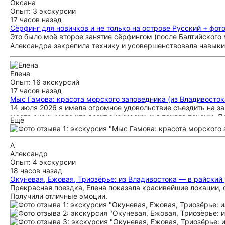
Оксана
Опыт: 3 экскурсии
17 часов назад
Сёрфинг для новичков и не только на острове Русский + фот
Это было моё второе занятие сёрфингом (после Балтийского
Александра закрепила технику и усовершенствовала навыки
Елена
Опыт: 16 экскурсий
17 часов назад
Мыс Гамова: красота морского заповедника (из Владивосток
14 июля 2026 я имела огромное удовольствие съездить на з
места очень мало кто возит экскурсии, и я поняла почему. 
Ещё
это стоит того! Организатор и гид Алексей просто настоящи
уверены в своей безопасности. Во-вторых, он по характеру
обожает свое родное Приморье и рассказывает о нем с таки
А
леопарда, и водопады, и японские сосны на высоком берегу-
Александр
диком пляже, на берегу Японского моря. Вода чистейшая, ви
Опыт: 4 экскурсии
получите громадное удовольствие и узнаете много нового. О
18 часов назад
новых интересных путешествий!
Окуневая, Ежовая, Триозёрье: из Владивостока — в райский
Прекрасная поездка, Елена показала красивейшие локации, 
Получили отличные эмоции.