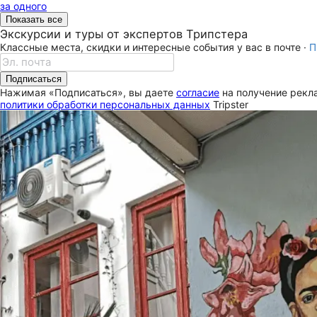
за одного
Показать все
Экскурсии и туры от экспертов Трипстера
Классные места, скидки и интересные события у вас в почте ·
П
Подписаться
Нажимая «Подписаться», вы даете
согласие
на получение рекла
политики обработки персональных данных
Tripster