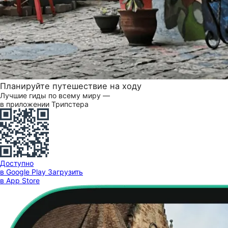
Планируйте путешествие на ходу
Лучшие гиды по всему миру —
в приложении Трипстера
Доступно
в Google Play
Загрузить
в App Store