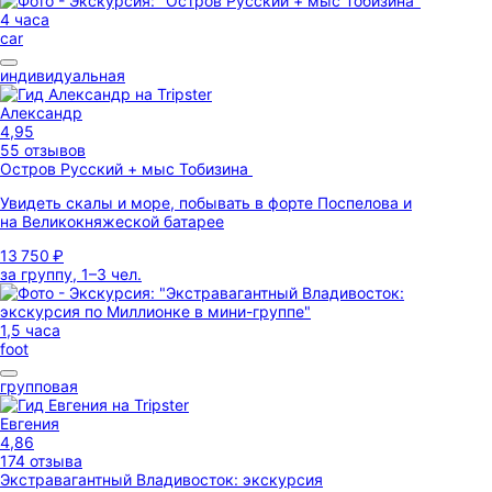
4 часа
car
индивидуальная
Александр
4,95
55 отзывов
Остров Русский + мыс Тобизина
Увидеть скалы и море, побывать в форте Поспелова и
на Великокняжеской батарее
13 750 ₽
за группу, 1–3 чел.
1,5 часа
foot
групповая
Евгения
4,86
174 отзыва
Экстравагантный Владивосток: экскурсия