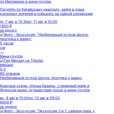
по Миллионке в мини-группе
Погулять по Китайскому кварталу, зайти в дома
коренных жителей и побывать на чайной церемонии
пт, 7 авг в 15:30
вт, 11 авг в 10:00
1800 ₽
за одного
5 часов
car
Мини-группа
Михаил
5,0
86 отзывов
Необитаемый остров Шкота: прогулка к маяку
Красные скалы, птичьи базары, старинный маяк и
Японское море: путешествие-поход в мини-группе
вс, 9 авг в 15:00
пн, 10 авг в 09:00
9600 ₽
за одного