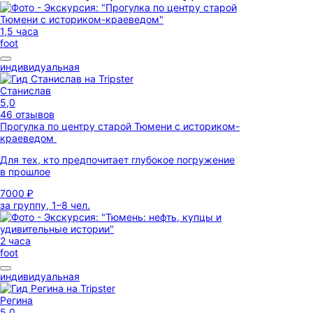
1,5 часа
foot
индивидуальная
Станислав
5,0
46 отзывов
Прогулка по центру старой Тюмени с историком-
краеведом
Для тех, кто предпочитает глубокое погружение
в прошлое
7000 ₽
за группу, 1–8 чел.
2 часа
foot
индивидуальная
Регина
5,0