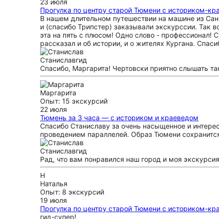
23 июля
Прогулка по центру старой Тюмени с историком-кр
В нашем длительном путешествии на машине из Сан
и (спасибо Трипстер) заказывали экскурссии. Так в
эта на пять с плюсом! Одно слово - профессионал! 
рассказал и об истории, и о жителях Кургана. Спас
Станислав
гид
Спасибо, Маргарита! Чертовски приятно слышать так
Маргарита
Опыт: 15 экскурсий
22 июля
Тюмень за 3 часа — с историком и краеведом
Спасибо Станиславу за очень насыщенное и интерес
проведением параллелей. Образ Тюмени сохранится
Станислав
гид
Рад, что вам понравился наш город и моя экскурсия
Н
Наталья
Опыт: 8 экскурсий
19 июля
Прогулка по центру старой Тюмени с историком-кр
гид-супер!