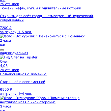
25 отзывов
Тюмень: нефть, купцы и удивительные истории
Открыть для себя город — атмосферный, купеческий,
современный
7200 ₽
за группу, 1–5 чел.
2 часа
car
индивидуальная
Олег
4,93
29 отзывов
Познакомиться с Тюменью
Старинной и современной
6500 ₽
за группу, 1–4 чел.
3 часа
car