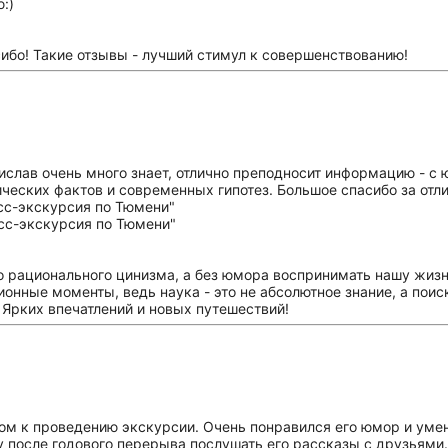
:)
сибо! Такие отзывы - лучший стимул к совершенствованию!
ислав очень много знает, отлично преподносит информацию - с
ических фактов и современных гипотез. Большое спасибо за отл
 рационального цинизма, а без юмора воспринимать нашу жизнь
ионные моменты, ведь наука - это не абсолютное знание, а пои
 Ярких впечатлений и новых путешествий!
ом к проведению экскурсии. Очень понравился его юмор и уме
 после годового перерыва послушать его рассказы с друзьями.