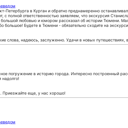
аеведом
кт-Петербурга в Курган и обратно преднамеренно останавливал
от, с полной ответственностью заявляем, что экскурсия Станисл
С большой любовью и юмором рассказал об истории Тюмени. Мало 
ибо большое! Будете в Тюмени - обязательно сходите на экскурс
ие слова, надеюсь, заслуженно. Удачи в новых путешествиях, в
ное погружение в историю города. Интересно построенный расс
 надолго!
. Приезжайте еще, у нас хорошо!
аеведом