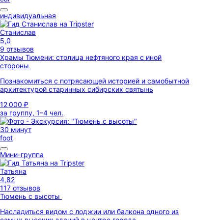
индивидуальная
Станислав
5,0
9 отзывов
Храмы Тюмени: столица нефтяного края с иной
стороны
Познакомиться с потрясающей историей и самобытной
архитектурой старинных сибирских святынь
12 000 ₽
за группу, 1–4 чел.
30 минут
foot
Мини-группа
Татьяна
4,82
117 отзывов
Тюмень с высоты
Насладиться видом с лоджии или балкона одного из
самых высоких зданий в центре города