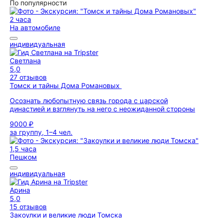
По популярности
2 часа
На автомобиле
индивидуальная
Светлана
5,0
27 отзывов
Томск и тайны Дома Романовых
Осознать любопытную связь города с царской
династией и взглянуть на него с неожиданной стороны
9000 ₽
за группу, 1–4 чел.
1,5 часа
Пешком
индивидуальная
Арина
5,0
15 отзывов
Закоулки и великие люди Томска