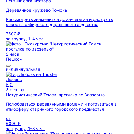
Рейтинг организатора
Деревянное кружево Томска
Рассмотреть знаменитые дома-терема и раскрыть
секреты сибирского деревянного зодчества
7500 ₽
за группу, 1–4 чел.
2 часа
Пешком
индивидуальная
Любовь
5,0
3 отзыва
Нетуристический Томск: прогулка по Заозерью
Полюбоваться деревянными домами и погрузиться в
атмосферу старинного городского предместья
от
6000 ₽
за группу, 1–8 чел.