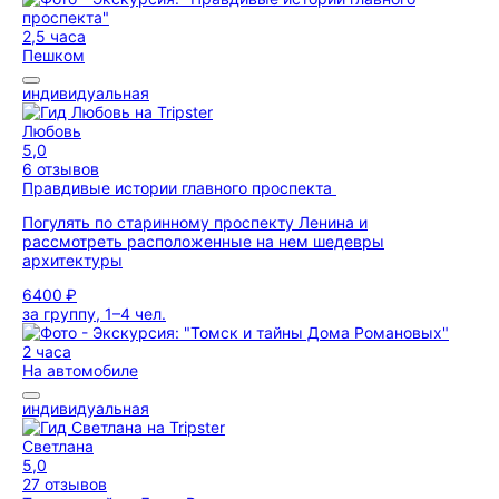
2,5 часа
Пешком
индивидуальная
Любовь
5,0
6 отзывов
Правдивые истории главного проспекта
Погулять по старинному проспекту Ленина и
рассмотреть расположенные на нем шедевры
архитектуры
6400 ₽
за группу, 1–4 чел.
2 часа
На автомобиле
индивидуальная
Светлана
5,0
27 отзывов