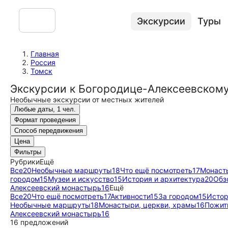
Экскурсии
Туры
Главная
Россия
Томск
Экскурсии к Богородице-Алексеевском
Необычные экскурсии от местных жителей
Любые даты, 1 чел.
Формат проведения
Способ передвижения
Цена
Фильтры
Рубрики
Ещё
Все
20
Необычные маршруты
18
Что ещё посмотреть
17
Монаст
городом
15
Музеи и искусство
15
История и архитектура
20
Обз
Алексеевский монастырь
16
Ещё
Все
20
Что ещё посмотреть
17
Активности
15
За городом
15
Истор
Необычные маршруты
18
Монастыри, церкви, храмы
16
Пожит
Алексеевский монастырь
16
16 предложений