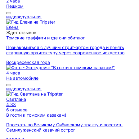
2 часа
Пешком
индивидуальная
Елена
Ждёт отзывов
Томские граффити и где они обитают
Познакомиться с лучшим стрит-артом города и понять
старинную архитектуру через современное искусство
Воскресенская гора
4 часа
На автомобиле
индивидуальная
Светлана
4,33
6 отзывов
В гости к томским казакам!
Проехать по Великому Сибирскому тракту и посетить
Семилуженский казачий острог