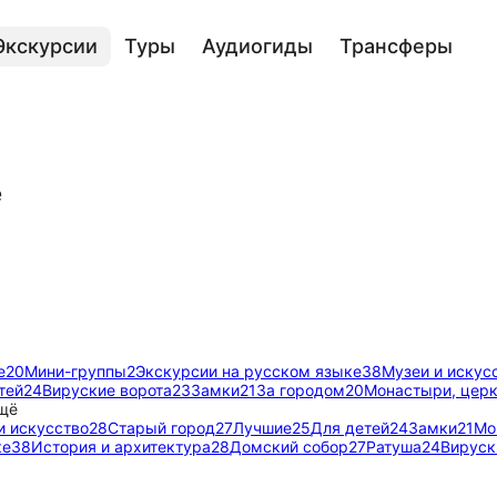
Экскурсии
Туры
Аудиогиды
Трансферы
е
е
20
Мини-группы
2
Экскурсии на русском языке
38
Музеи и искус
тей
24
Вируские ворота
23
Замки
21
За городом
20
Монастыри, церк
щё
и искусство
28
Старый город
27
Лучшие
25
Для детей
24
Замки
21
Мо
ке
38
История и архитектура
28
Домский собор
27
Ратуша
24
Вируск