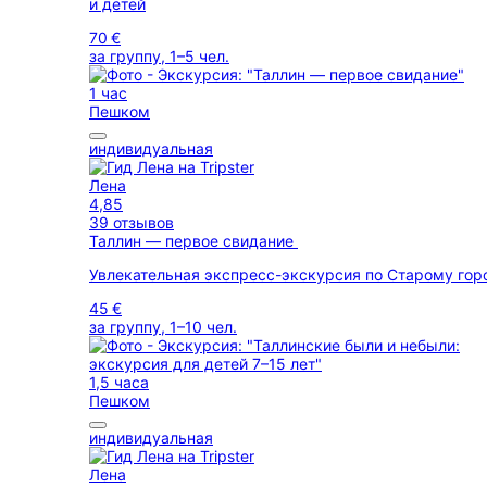
и детей
70 €
за группу, 1–5 чел.
1 час
Пешком
индивидуальная
Лена
4,85
39 отзывов
Таллин — первое свидание
Увлекательная экспресс-экскурсия по Старому гор
45 €
за группу, 1–10 чел.
1,5 часа
Пешком
индивидуальная
Лена