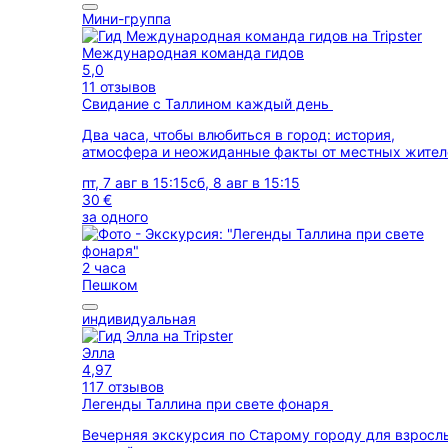
Мини-группа
Международная команда гидов
5,0
11 отзывов
Свидание с Таллином каждый день
Два часа, чтобы влюбиться в город: история,
атмосфера и неожиданные факты от местных жител
пт, 7 авг в 15:15
сб, 8 авг в 15:15
30 €
за одного
2 часа
Пешком
индивидуальная
Элла
4,97
117 отзывов
Легенды Таллина при свете фонаря
Вечерняя экскурсия по Старому городу для взросл