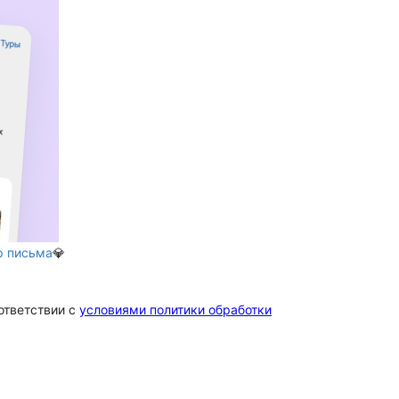
р письма
💎
ответствии c
условиями политики обработки