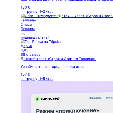
130 €
за группу, 1–3 чел.
2 часа
Пешком
индивидуальная
Дарья
4,85
68 отзывов
Детский квест «Стражи Старого Таллина»
Узнаём историю города в ходе игры
107 €
за группу, 1–5 чел.