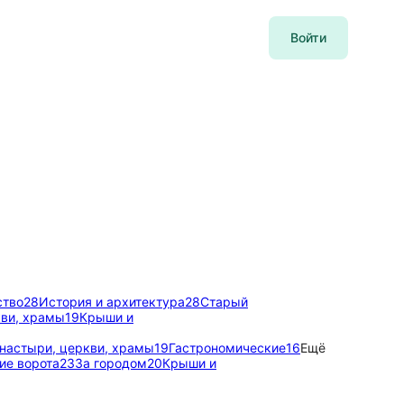
Войти
ство
28
История и архитектура
28
Старый
ви, храмы
19
Крыши и
настыри, церкви, храмы
19
Гастрономические
16
Ещё
ие ворота
23
За городом
20
Крыши и