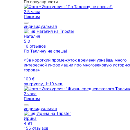
По популярности
2,5 часа
Пешком
индивидуальная
Наталия
5,0
16 отзывов
По Таллину не спеша!
«За короткий промежуток времени узнаёшь много
интересной информации про многовековую историю
города»
100 €
за группу, 1–10 чел.
2 часа
Пешком
индивидуальная
Ирина
4,91
155 отзывов