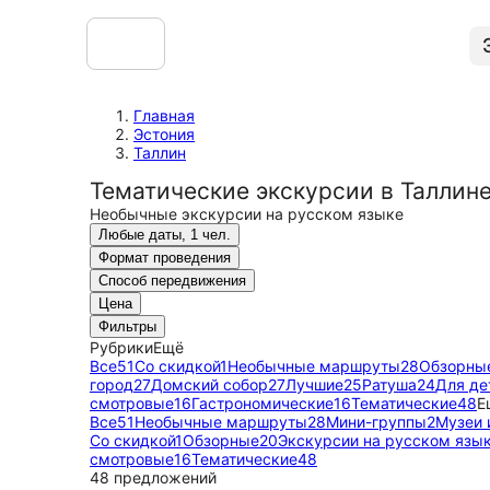
Главная
Эстония
Таллин
Тематические экскурсии в Таллин
Необычные экскурсии на русском языке
Любые даты, 1 чел.
Формат проведения
Способ передвижения
Цена
Фильтры
Рубрики
Ещё
Все
51
Со скидкой
1
Необычные маршруты
28
Обзорны
город
27
Домский собор
27
Лучшие
25
Ратуша
24
Для де
смотровые
16
Гастрономические
16
Тематические
48
Е
Все
51
Необычные маршруты
28
Мини-группы
2
Музеи 
Со скидкой
1
Обзорные
20
Экскурсии на русском язы
смотровые
16
Тематические
48
48 предложений