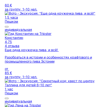
60 €
за группу, 1–10 чел.
1,5 часа
Пешком
индивидуальная
Константин
4,75
4 отзыва
Еще одна кружечка пива, и всё!
Разобраться в истории и особенностях крафтового и
промышленного пива Эстонии
от
85 €
за группу, 1–10 чел.
1 час
Пешком
индивидуальная