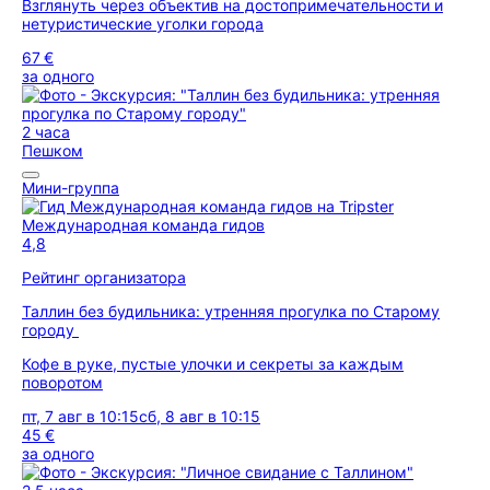
Взглянуть через объектив на достопримечательности и
нетуристические уголки города
67 €
за одного
2 часа
Пешком
Мини-группа
Международная команда гидов
4,8
Рейтинг организатора
Таллин без будильника: утренняя прогулка по Старому
городу
Кофе в руке, пустые улочки и секреты за каждым
поворотом
пт, 7 авг в 10:15
сб, 8 авг в 10:15
45 €
за одного