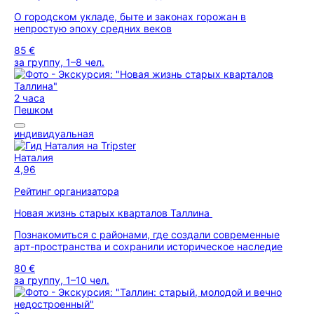
О городском укладе, быте и законах горожан в
непростую эпоху средних веков
85 €
за группу, 1–8 чел.
2 часа
Пешком
индивидуальная
Наталия
4,96
Рейтинг организатора
Новая жизнь старых кварталов Таллина
Познакомиться с районами, где создали современные
арт-пространства и сохранили историческое наследие
80 €
за группу, 1–10 чел.