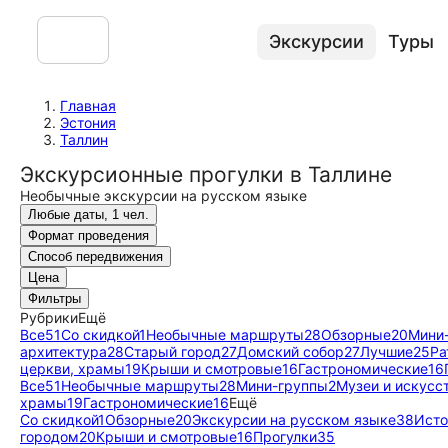
Экскурсии
Туры
Главная
Эстония
Таллин
Экскурсионные прогулки в Таллине
Необычные экскурсии на русском языке
Любые даты, 1 чел.
Формат проведения
Способ передвижения
Цена
Фильтры
Рубрики
Ещё
Все
51
Со скидкой
1
Необычные маршруты
28
Обзорные
20
Мини
архитектура
28
Старый город
27
Домский собор
27
Лучшие
25
Ра
церкви, храмы
19
Крыши и смотровые
16
Гастрономические
16
Все
51
Необычные маршруты
28
Мини-группы
2
Музеи и искусс
храмы
19
Гастрономические
16
Ещё
Со скидкой
1
Обзорные
20
Экскурсии на русском языке
38
Исто
городом
20
Крыши и смотровые
16
Прогулки
35