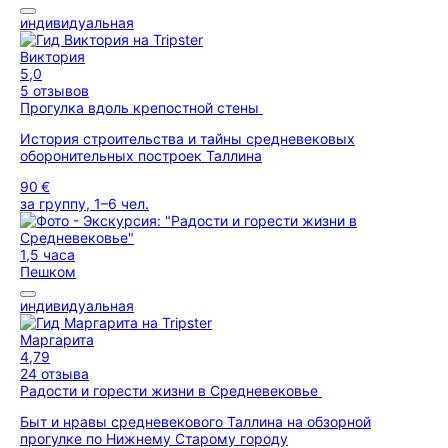
индивидуальная
Виктория
5,0
5 отзывов
Прогулка вдоль крепостной стены
История строительства и тайны средневековых
оборонительных построек Таллина
90 €
за группу, 1–6 чел.
1,5 часа
Пешком
индивидуальная
Маргарита
4,79
24 отзыва
Радости и горести жизни в Средневековье
Быт и нравы средневекового Таллина на обзорной
прогулке по Нижнему Старому городу