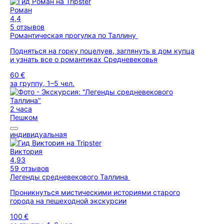
Роман
4,4
5 отзывов
Романтическая прогулка по Таллину
Подняться на горку поцелуев, заглянуть в дом купца
и узнать все о романтиках Средневековья
60 €
за группу, 1–5 чел.
2 часа
Пешком
индивидуальная
Виктория
4,93
59 отзывов
Легенды средневекового Таллина
Проникнуться мистическими историями старого
города на пешеходной экскурсии
100 €