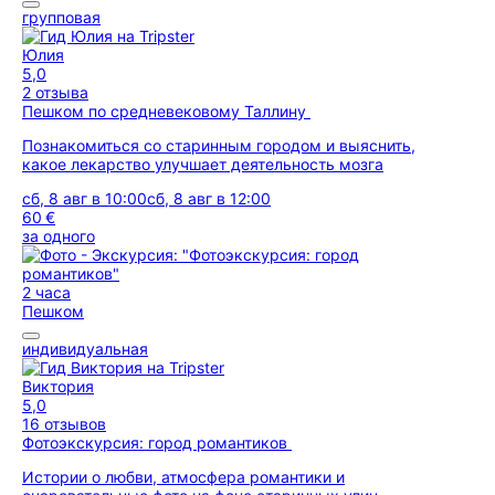
групповая
Юлия
5,0
2 отзыва
Пешком по средневековому Таллину
Познакомиться со старинным городом и выяснить,
какое лекарство улучшает деятельность мозга
сб, 8 авг в 10:00
сб, 8 авг в 12:00
60 €
за одного
2 часа
Пешком
индивидуальная
Виктория
5,0
16 отзывов
Фотоэкскурсия: город романтиков
Истории о любви, атмосфера романтики и