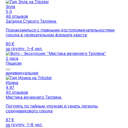
Элла
5,0
48 отзывов
Загадки Старого Таллина
Познакомиться с главными достопримечательностями
города в увлекательном формате квеста
80 €
за группу, 1–4 чел.
2 часа
Пешком
индивидуальная
Ирина
4,97
40 отзывов
Мистика вечернего Таллина
Погулять по тайным улочкам и узнать легенды
средневекового города
87 €
за группу, 1–8 чел.