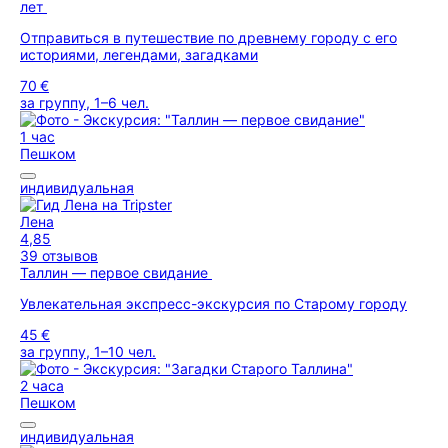
лет
Отправиться в путешествие по древнему городу с его
историями, легендами, загадками
70 €
за группу, 1–6 чел.
1 час
Пешком
индивидуальная
Лена
4,85
39 отзывов
Таллин — первое свидание
Увлекательная экспресс-экскурсия по Старому городу
45 €
за группу, 1–10 чел.
2 часа
Пешком
индивидуальная