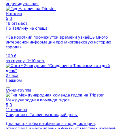
индивидуальная
Наталия
5,0
16 отзывов
По Таллину не спеша!
«За короткий промежуток времени узнаёшь много
интересной информации про многовековую историю
города»
100 €
за группу, 1–10 чел.
2 часа
Пешком
Мини-группа
Международная команда гидов
5,0
11 отзывов
Свидание с Таллином каждый день
Два часа, чтобы влюбиться в город: история,
атмосфера и неожиданные факты от местных жителей