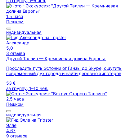
за группу, 1–6 чел.
1,5 часа
Пешком
индивидуальная
Александр
5,0
3 отзыва
Другой Таллин — Кремниевая долина Европы
Проследить путь Эстонии от Ганзы до Skype, ощутить
современный дух города и найти деревню хипстеров
53 €
за группу, 1–10 чел.
2,5 часа
Пешком
индивидуальная
Элле
4,67
9 отзывов