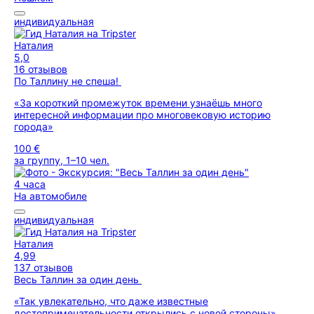
индивидуальная
Наталия
5,0
16 отзывов
По Таллину не спеша!
«За короткий промежуток времени узнаёшь много
интересной информации про многовековую историю
города»
100 €
за группу, 1–10 чел.
4 часа
На автомобиле
индивидуальная
Наталия
4,99
137 отзывов
Весь Таллин за один день
«Так увлекательно, что даже известные
достопримечательности открылись с новой стороны»