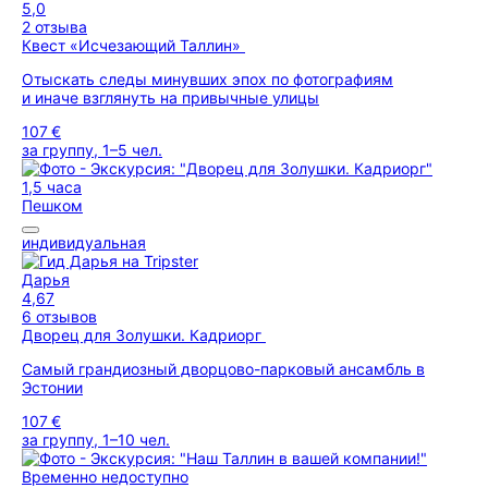
5,0
2 отзыва
Квест «Исчезающий Таллин»
Отыскать следы минувших эпох по фотографиям
и иначе взглянуть на привычные улицы
107 €
за группу, 1–5 чел.
1,5 часа
Пешком
индивидуальная
Дарья
4,67
6 отзывов
Дворец для Золушки. Кадриорг
Cамый грандиозный дворцово-парковый ансамбль в
Эстонии
107 €
за группу, 1–10 чел.
Временно недоступно