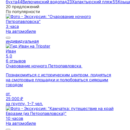
бухта
44
Вилючинский водопад
23
Халактырский пляж
55
Крыши
20 предложений
По популярности
3 часа
На автомобиле
индивидуальная
Иван
5,0
6 отзывов
Очарование ночного Петропавловска
Познакомиться с историческим центром, подняться
на смотровые площадки и полюбоваться сияющим
городом
от
25 000 ₽
за группу, 1–7 чел.
10 часов
На автомобиле