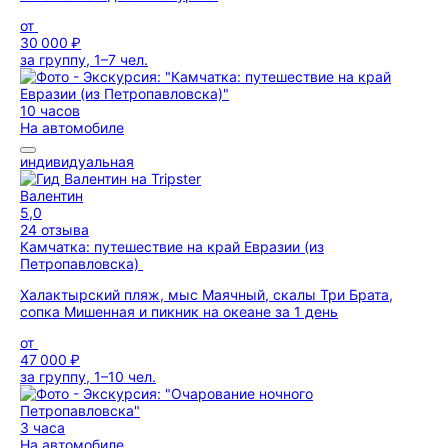
от
30 000 ₽
за группу, 1–7 чел.
10 часов
На автомобиле
индивидуальная
Валентин
5,0
24 отзыва
Камчатка: путешествие на край Евразии (из
Петропавловска)
Халактырский пляж, мыс Маячный, скалы Три Брата,
сопка Мишенная и пикник на океане за 1 день
от
47 000 ₽
за группу, 1–10 чел.
3 часа
На автомобиле