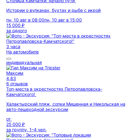
Столица Камчатки: начало пути
Истории о вулканах, бухтах и рыбе с икрой
пн, 10 авг в 08:00
пн, 10 авг в 15:00
15 000 ₽
за одного
3 часа
На автомобиле
индивидуальная
Максим
4,83
6 отзывов
Топ-места в окрестностях Петропавловска-
Камчатского!
Халактырский пляж, сопки Мишенная и Никольская на
авто-пешеходной экскурсии
от
25 000 ₽
за группу, 1–4 чел.