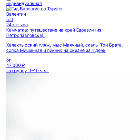
индивидуальная
Валентин
5,0
24 отзыва
Камчатка: путешествие на край Евразии (из
Петропавловска)
Халактырский пляж, мыс Маячный, скалы Три Брата,
сопка Мишенная и пикник на океане за 1 день
от
47 000 ₽
за группу, 1–10 чел.