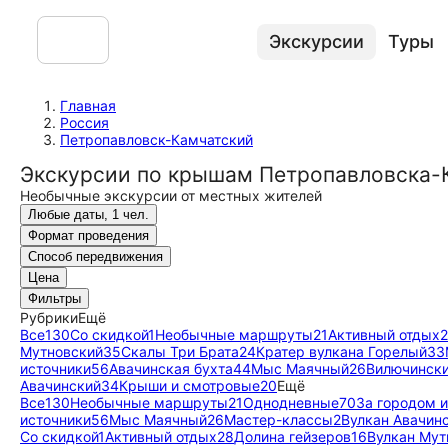
Экскурсии
Туры
Главная
Россия
Петропавловск-Камчатский
Экскурсии по крышам Петропавловска-
Необычные экскурсии от местных жителей
Любые даты, 1 чел.
Формат проведения
Способ передвижения
Цена
Фильтры
Рубрики
Ещё
Все
130
Со скидкой
1
Необычные маршруты
21
Активный отдых
Мутновский
35
Скалы Три Брата
24
Кратер вулкана Горелый
33
источники
56
Авачинская бухта
44
Мыс Маячный
26
Вилючински
Авачинский
34
Крыши и смотровые
20
Ещё
Все
130
Необычные маршруты
21
Однодневные
70
За городом 
источники
56
Мыс Маячный
26
Мастер-классы
2
Вулкан Авачин
Со скидкой
1
Активный отдых
28
Долина гейзеров
16
Вулкан Мут