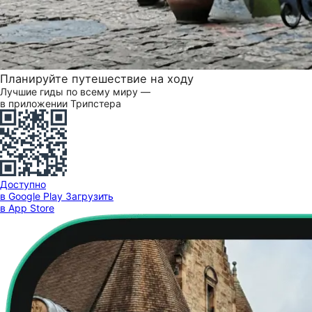
Планируйте путешествие на ходу
Лучшие гиды по всему миру —
в приложении Трипстера
Доступно
в Google Play
Загрузить
в App Store