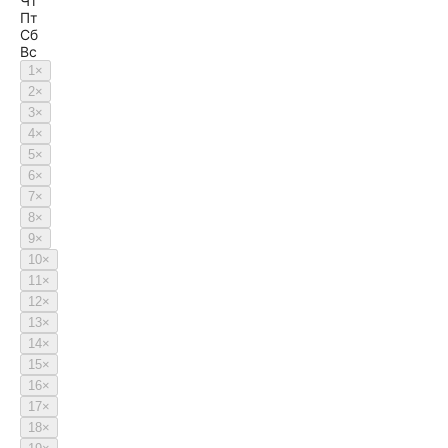
Чт
Пт
Сб
Вс
1
×
2
×
3
×
4
×
5
×
6
×
7
×
8
×
9
×
10
×
11
×
12
×
13
×
14
×
15
×
16
×
17
×
18
×