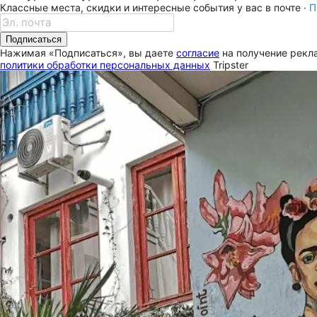
Классные места, скидки и интересные события у вас в почте ·
П
Подписаться
Нажимая «Подписаться», вы даете
согласие
на получение рекла
политики обработки персональных данных
Tripster