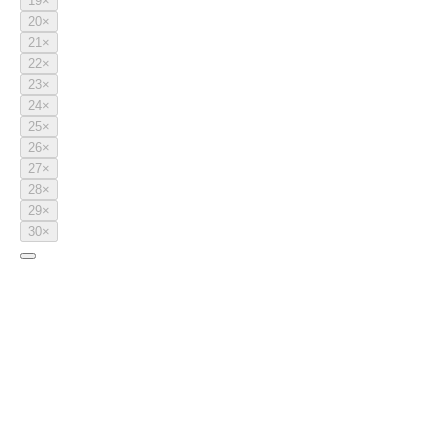
19
×
20
×
21
×
22
×
23
×
24
×
25
×
26
×
27
×
28
×
29
×
30
×