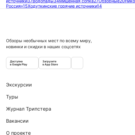
источники
37
Водопады
34
Мишенная сопка
27
Обзорные
20
Нико
Россия»
15
Ходуткинские горячие источники
14
Обзоры необычных мест по всему миру,
новинки и скидки в наших соцсетях
Доступно
Загрузите
в Google Play
в App Store
Экскурсии
Туры
Журнал Трипстера
Вакансии
О проекте