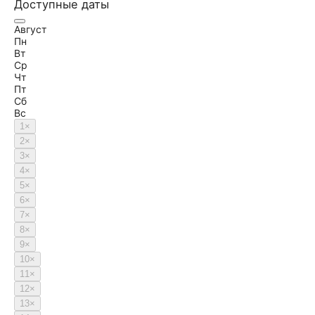
Доступные даты
Август
Пн
Вт
Ср
Чт
Пт
Сб
Вс
1
×
2
×
3
×
4
×
5
×
6
×
7
×
8
×
9
×
10
×
11
×
12
×
13
×