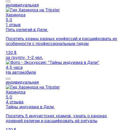
индивидуальная
Хариндра
5,0
1 отзыв
Пять религий в Дели
Посетить храмы разных конфессий и расшифровать их
особенности с профессиональным гидом
130 $
за группу, 1–2 чел.
4,5 часа
На автомобиле
индивидуальная
Хариндра
5,0
4 отзыва
Тайны индуизма в Дели
Посетить 5 индуистских храмов, узнать о канонах
древней религии и расшифровать её ритуалы
170 $