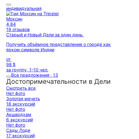
индивидуальная
Мохсин
4,84
19 отзывов
Старый и Новый Дели за один день
Получить объёмное представление о городе как
ярком символе Индии
от
98 $
за группу, 1–10 чел.
Все предложения · 13
Достопримечательности в Дели
Смотреть все
Нет фото
Золотая мечеть
18 экскурсий
Нет фото
Акшардхам
6 экскурсий
Нет фото
Сады Лоди
17 экскурсий