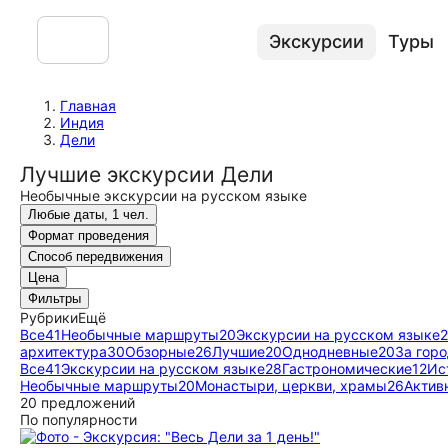
Экскурсии
Туры
Главная
Индия
Дели
Лучшие экскурсии Дели
Необычные экскурсии на русском языке
Любые даты, 1 чел.
Формат проведения
Способ передвижения
Цена
Фильтры
Рубрики
Ещё
Все
41
Необычные маршруты
20
Экскурсии на русском языке
архитектура
30
Обзорные
26
Лучшие
20
Однодневные
20
За гор
Все
41
Экскурсии на русском языке
28
Гастрономические
12
Ис
Необычные маршруты
20
Монастыри, церкви, храмы
26
Актив
20 предложений
По популярности