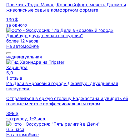
Посетить Тадж-Махал, Красный форт, мечеть Джама и
живописные сады в комфортном формате
130 $
за одного
более 12 часов
На автомобиле
индивидуальная
Хариндра
5,0
1 отзыв
Из Дели в «розовый город» Джайпур: двухдневная
экскурсия
Отправиться в яркую столицу Раджастана и увидеть её
главные места с профессиональным гидом
399 $
за группу, 1–2 чел.
6,5 часа
На автомобиле