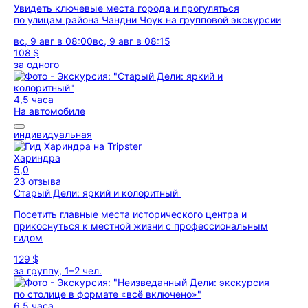
Увидеть ключевые места города и прогуляться
по улицам района Чандни Чоук на групповой экскурсии
вс, 9 авг в 08:00
вс, 9 авг в 08:15
108 $
за одного
4,5 часа
На автомобиле
индивидуальная
Хариндра
5,0
23 отзыва
Старый Дели: яркий и колоритный
Посетить главные места исторического центра и
прикоснуться к местной жизни с профессиональным
гидом
129 $
за группу, 1–2 чел.
6,5 часа