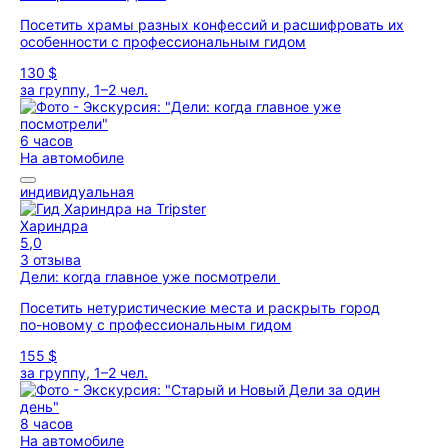
Посетить храмы разных конфессий и расшифровать их
особенности с профессиональным гидом
130 $
за группу, 1–2 чел.
6 часов
На автомобиле
индивидуальная
Хариндра
5,0
3 отзыва
Дели: когда главное уже посмотрели
Посетить нетуристические места и раскрыть город
по-новому с профессиональным гидом
155 $
за группу, 1–2 чел.
8 часов
На автомобиле