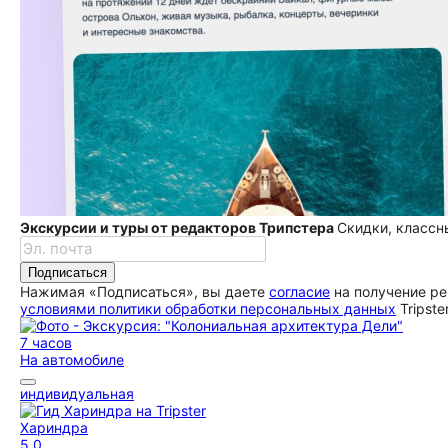
Экскурсии и туры от редакторов Трипстера
Скидки, классн
Подписаться
Нажимая «Подписаться», вы даете
согласие
на получение ре
условиями политики обработки персональных данных
Tripste
7 часов
На автомобиле
индивидуальная
Хариндра
5,0