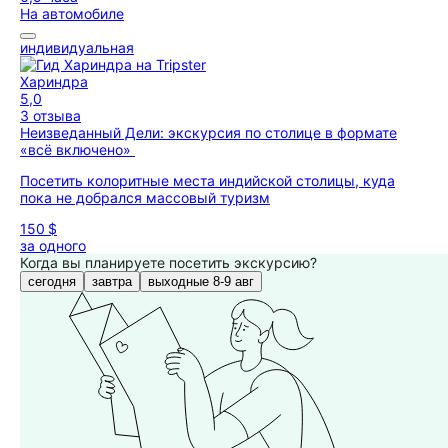
На автомобиле
индивидуальная
Хариндра
5,0
3 отзыва
Неизведанный Дели: экскурсия по столице в формате
«всё включено»
Посетить колоритные места индийской столицы, куда
пока не добрался массовый туризм
150 $
за одного
Когда вы планируете посетить экскурсию?
сегодня
завтра
выходные 8-9 авг