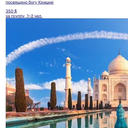
посвящено богу Кришне
350 $
за группу, 1–2 чел.