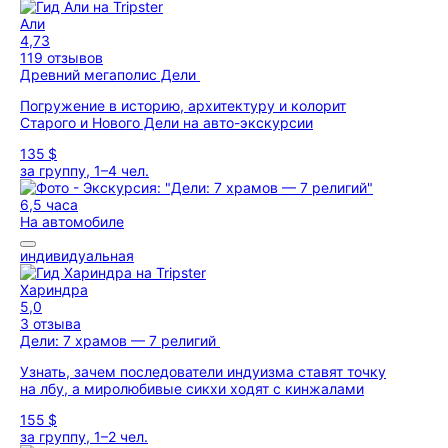
Али
4,73
119 отзывов
Древний мегаполис Дели
Погружение в историю, архитектуру и колорит
Старого и Нового Дели на авто-экскурсии
135 $
за группу, 1–4 чел.
6,5 часа
На автомобиле
индивидуальная
Хариндра
5,0
3 отзыва
Дели: 7 храмов — 7 религий
Узнать, зачем последователи индуизма ставят точку
на лбу, а миролюбивые сикхи ходят с кинжалами
155 $
за группу, 1–2 чел.