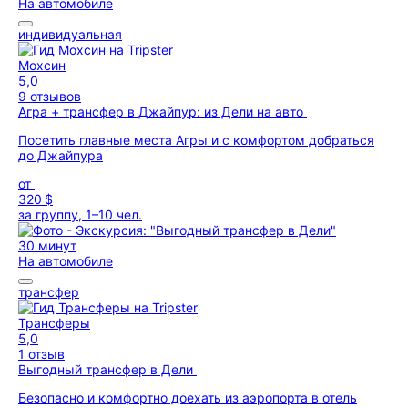
На автомобиле
индивидуальная
Мохсин
5,0
9 отзывов
Агра + трансфер в Джайпур: из Дели на авто
Посетить главные места Агры и с комфортом добраться
до Джайпура
от
320 $
за группу, 1–10 чел.
30 минут
На автомобиле
трансфер
Трансферы
5,0
1 отзыв
Выгодный трансфер в Дели
Безопасно и комфортно доехать из аэропорта в отель