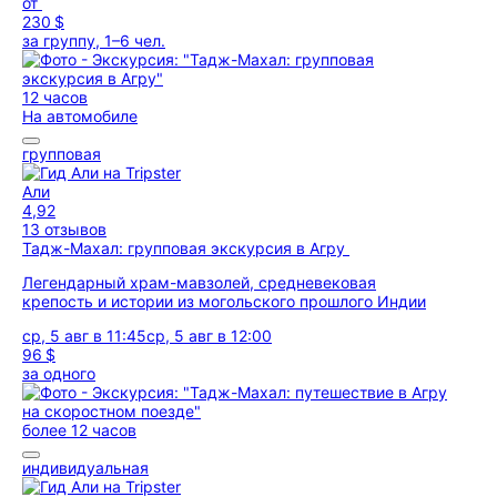
от
230 $
за группу, 1–6 чел.
12 часов
На автомобиле
групповая
Али
4,92
13 отзывов
Тадж-Махал: групповая экскурсия в Агру
Легендарный храм-мавзолей, средневековая
крепость и истории из могольского прошлого Индии
ср, 5 авг в 11:45
ср, 5 авг в 12:00
96 $
за одного
более 12 часов
индивидуальная