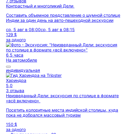
7 отзывов
Контрастный и многоликий Дели
Составить объемное представление о шумной столице
Индии за один день на авто-пешеходной экскурсии
ср, 5 авг в 08:00
ср, 5 авг в 08:15
129 $
за одного
6,5 часа
На автомобиле
индивидуальная
Хариндра
5,0
3 отзыва
Неизведанный Дели: экскурсия по столице в формате
«всё включено»
Посетить колоритные места индийской столицы, куда
пока не добрался массовый туризм
150 $
за одного