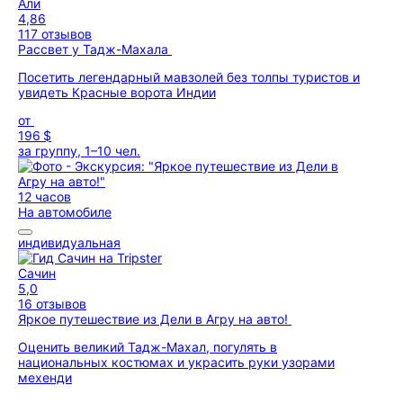
Али
4,86
117 отзывов
Рассвет у Тадж-Махала
Посетить легендарный мавзолей без толпы туристов и
увидеть Красные ворота Индии
от
196 $
за группу, 1–10 чел.
12 часов
На автомобиле
индивидуальная
Сачин
5,0
16 отзывов
Яркое путешествие из Дели в Агру на авто!
Оценить великий Тадж-Махал, погулять в
национальных костюмах и украсить руки узорами
мехенди