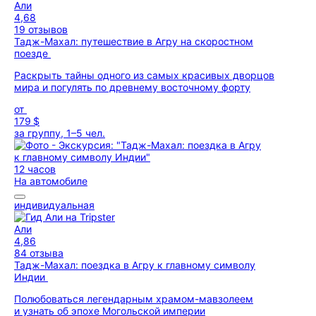
Али
4,68
19 отзывов
Тадж-Махал: путешествие в Агру на скоростном
поезде
Раскрыть тайны одного из самых красивых дворцов
мира и погулять по древнему восточному форту
от
179 $
за группу, 1–5 чел.
12 часов
На автомобиле
индивидуальная
Али
4,86
84 отзыва
Тадж-Махал: поездка в Агру к главному символу
Индии
Полюбоваться легендарным храмом-мавзолеем
и узнать об эпохе Могольской империи