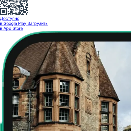
Доступно
в Google Play
Загрузить
в App Store