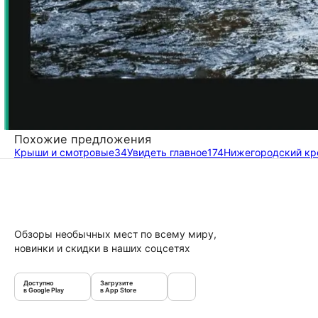
Похожие предложения
Крыши и смотровые
34
Увидеть главное
174
Нижегородский кр
Обзоры необычных мест по всему миру,
новинки и скидки в наших соцсетях
Доступно
Загрузите
в Google Play
в App Store