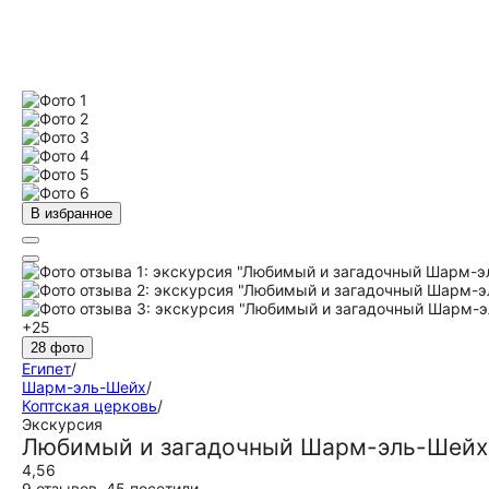
В избранное
+25
28 фото
Египет
/
Шарм-эль-Шейх
/
Коптская церковь
/
Экскурсия
Любимый и загадочный Шарм-эль-Шейх
4,56
9 отзывов
,
45 посетили