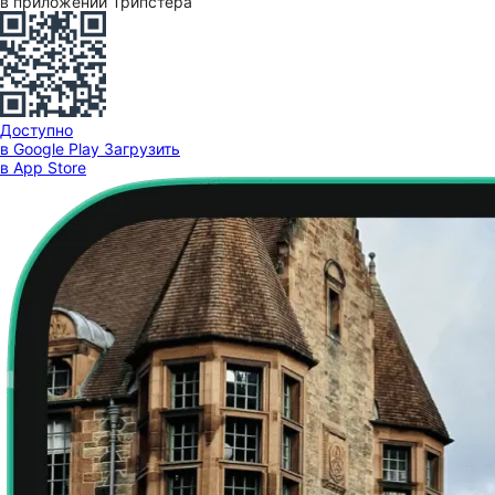
в приложении Трипстера
Доступно
в Google Play
Загрузить
в App Store