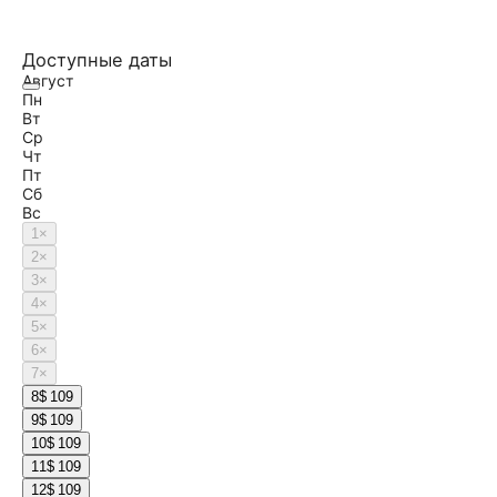
Доступные даты
Август
Пн
Вт
Ср
Чт
Пт
Сб
Вс
1
×
2
×
3
×
4
×
5
×
6
×
7
×
8
$ 109
9
$ 109
10
$ 109
11
$ 109
12
$ 109