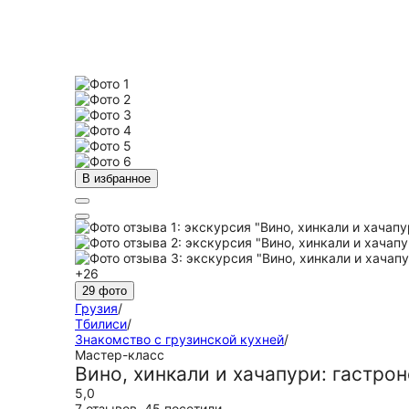
В избранное
+26
29 фото
Грузия
/
Тбилиси
/
Знакомство с грузинской кухней
/
Мастер-класс
Вино, хинкали и хачапури: гастро
5,0
7 отзывов
,
45 посетили