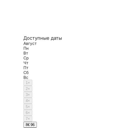
Доступные даты
Август
Пн
Вт
Ср
Чт
Пт
Сб
Вс
1
×
2
×
3
×
4
×
5
×
6
×
7
×
8
€ 96