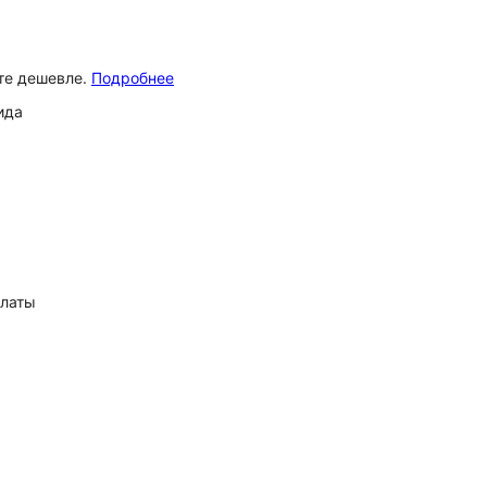
ёте дешевле.
Подробнее
ида
платы