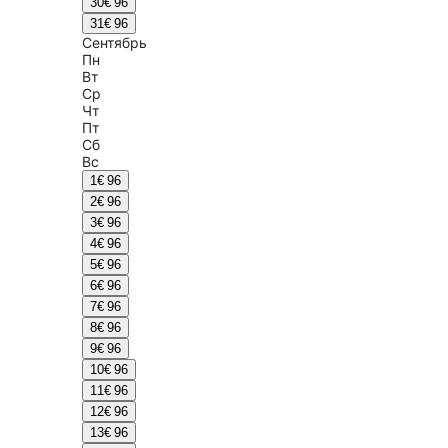
30
€ 96
31
€ 96
Сентябрь
Пн
Вт
Ср
Чт
Пт
Сб
Вс
1
€ 96
2
€ 96
3
€ 96
4
€ 96
5
€ 96
6
€ 96
7
€ 96
8
€ 96
9
€ 96
10
€ 96
11
€ 96
12
€ 96
13
€ 96