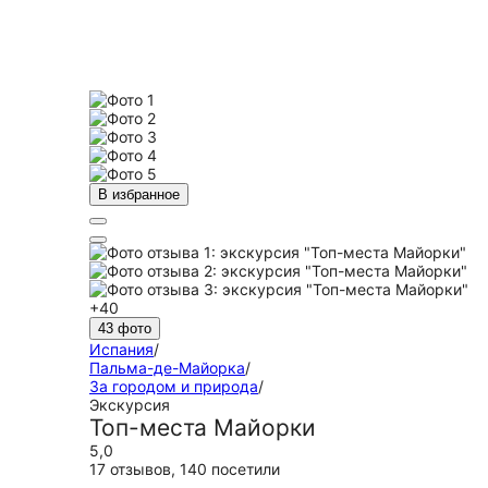
В избранное
+40
43 фото
Испания
/
Пальма-де-Майорка
/
За городом и природа
/
Экскурсия
Топ-места Майорки
5,0
17 отзывов
,
140 посетили