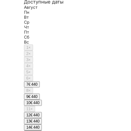
Доступные даты
Август
Пн
Вт
Ср
Чт
Пт
Сб
Вс
1
×
2
×
3
×
4
×
5
×
6
×
7
€ 440
8
×
9
€ 440
10
€ 440
11
×
12
€ 440
13
€ 440
14
€ 440