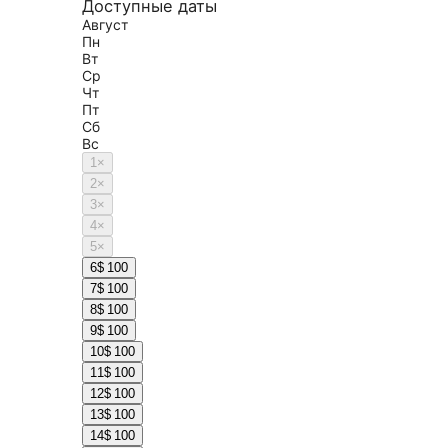
Доступные даты
Август
Пн
Вт
Ср
Чт
Пт
Сб
Вс
1
×
2
×
3
×
4
×
5
×
6
$ 100
7
$ 100
8
$ 100
9
$ 100
10
$ 100
11
$ 100
12
$ 100
13
$ 100
14
$ 100