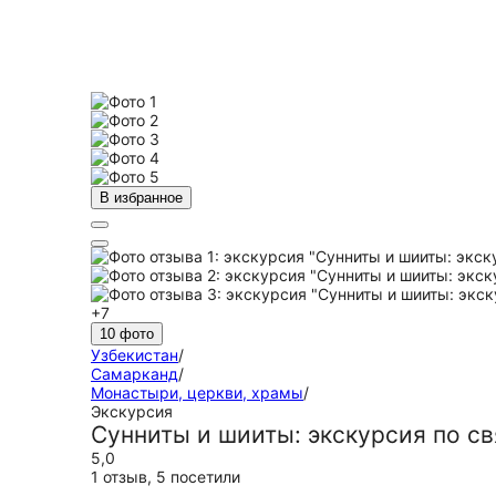
В избранное
+7
10 фото
Узбекистан
/
Самарканд
/
Монастыри, церкви, храмы
/
Экскурсия
Сунниты и шииты: экскурсия по с
5,0
1 отзыв
,
5 посетили