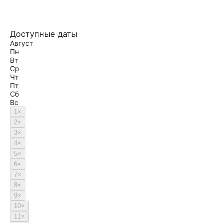
Доступные даты
Август
Пн
Вт
Ср
Чт
Пт
Сб
Вс
1
×
2
×
3
×
4
×
5
×
6
×
7
×
8
×
9
×
10
×
11
×