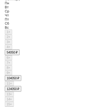
Пн
Вт
Ср
Чт
Пт
Сб
Вс
1
×
2
×
3
×
4
×
5
4050 ₽
6
×
7
×
8
×
9
×
10
4050 ₽
11
×
12
4050 ₽
13
×
14
×
15
×