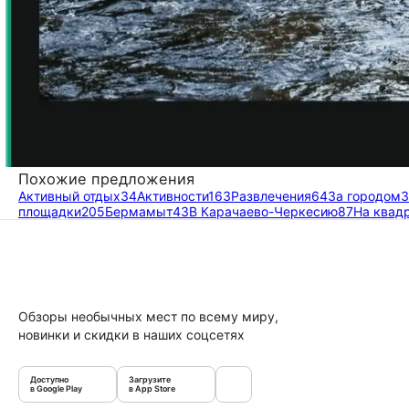
Похожие предложения
Активный отдых
34
Активности
163
Развлечения
64
За городом
3
площадки
205
Бермамыт
43
В Карачаево-Черкесию
87
На квад
Обзоры необычных мест по всему миру,
новинки и скидки в наших соцсетях
Доступно
Загрузите
в Google Play
в App Store