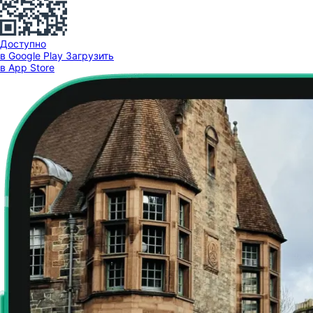
Доступно
в Google Play
Загрузить
в App Store