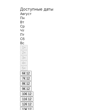
Доступные даты
Август
Пн
Вт
Ср
Чт
Пт
Сб
Вс
1
×
2
×
3
×
4
×
5
×
6
€ 12
7
€ 12
8
€ 12
9
€ 12
10
€ 12
11
€ 12
12
€ 12
13
€ 12