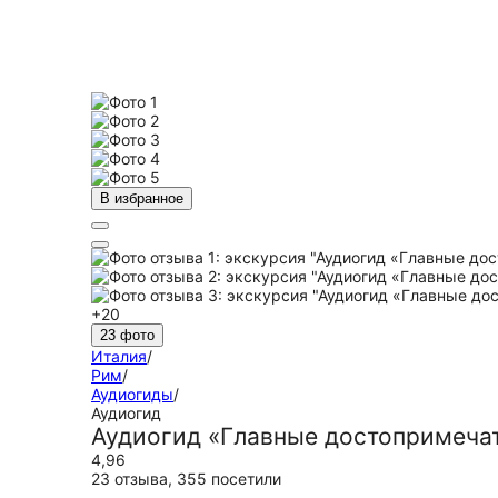
В избранное
+20
23 фото
Италия
/
Рим
/
Аудиогиды
/
Аудиогид
Аудиогид «Главные достопримеча
4,96
23 отзыва
,
355 посетили