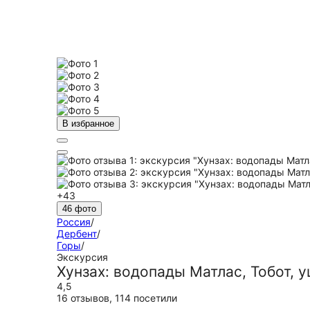
В избранное
+43
46 фото
Россия
/
Дербент
/
Горы
/
Экскурсия
Хунзах: водопады Матлас, Тобот, 
4,5
16 отзывов
,
114 посетили