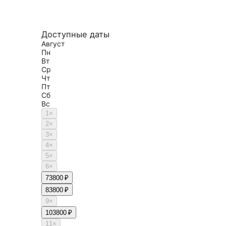
Доступные даты
Август
Пн
Вт
Ср
Чт
Пт
Сб
Вс
1
×
2
×
3
×
4
×
5
×
6
×
7
3800 ₽
8
3800 ₽
9
×
10
3800 ₽
11
×