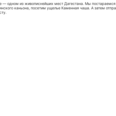
захе — одном из живописнейших мест Дагестана. Мы постараемс
линского каньона, посетим ущелье Каменная чаша. А затем отпр
сту.