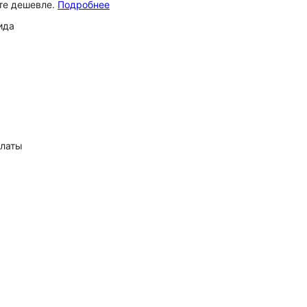
ёте дешевле.
Подробнее
ида
платы