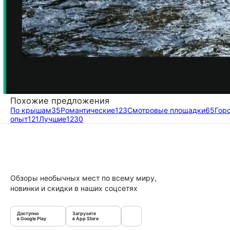
Похожие предложения
По крышам
35
Романтические
123
Смотровые площадки
65
Гор
опыт
121
Лучшие
1230
Обзоры необычных мест по всему миру,
новинки и скидки в наших соцсетях
Доступно
Загрузите
в Google Play
в App Store