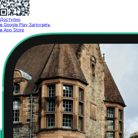
Доступно
в Google Play
Загрузить
в App Store