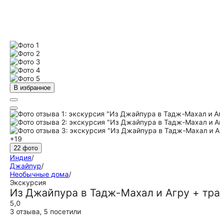
В избранное
+19
22 фото
Индия
/
Джайпур
/
Необычные дома
/
Экскурсия
Из Джайпура в Тадж-Махал и Агру + тр
5,0
3 отзыва
,
5 посетили