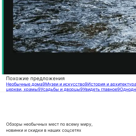
Похожие предложения
Необычные дома
9
Музеи и искусство
9
История и архитектур
церкви, храмы
9
Усадьбы и дворцы
9
Увидеть главное
9
Однодн
Обзоры необычных мест по всему миру,
новинки и скидки в наших соцсетях