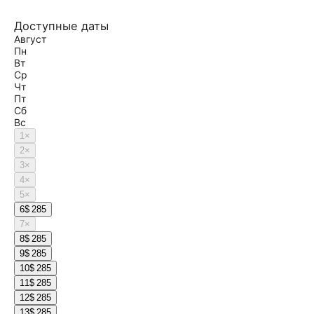
Доступные даты
Август
Пн
Вт
Ср
Чт
Пт
Сб
Вс
1
×
2
×
3
×
4
×
5
×
6
$ 285
7
×
8
$ 285
9
$ 285
10
$ 285
11
$ 285
12
$ 285
13
$ 285