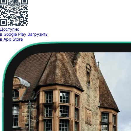
Доступно
в Google Play
Загрузить
в App Store