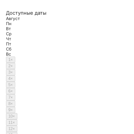
Доступные даты
Август
Пн
Вт
Ср
Чт
Пт
Сб
Вс
1
×
2
×
3
×
4
×
5
×
6
×
7
×
8
×
9
×
10
×
11
×
12
×