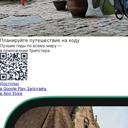
Планируйте путешествие на ходу
Лучшие гиды по всему миру —
в приложении Трипстера
Доступно
в Google Play
Загрузить
в App Store