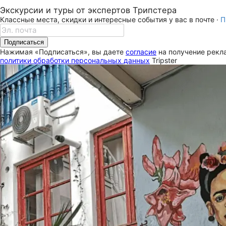
Экскурсии и туры от экспертов Трипстера
Классные места, скидки и интересные события у вас в почте ·
П
Подписаться
Нажимая «Подписаться», вы даете
согласие
на получение рекла
политики обработки персональных данных
Tripster