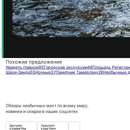
Похожие предложения
Увидеть главное
95
Городские экскурсии
48
Площадь Регистан
Шахи-Зинда
55
Ночные
37
Памятник Тамерлану
26
Необычные 
Обзоры необычных мест по всему миру,
новинки и скидки в наших соцсетях
Доступно
Загрузите
в Google Play
в App Store