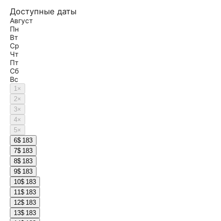
Доступные даты
Август
Пн
Вт
Ср
Чт
Пт
Сб
Вс
1
×
2
×
3
×
4
×
5
×
6
$ 183
7
$ 183
8
$ 183
9
$ 183
10
$ 183
11
$ 183
12
$ 183
13
$ 183