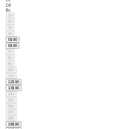
Пт
Сб
Вс
1
×
2
×
3
×
4
×
5
$ 90
6
$ 90
7
×
8
×
9
×
10
×
11
×
12
$ 90
13
$ 90
14
×
15
×
16
×
17
×
18
×
19
$ 90