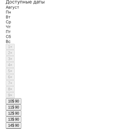
Доступные даты
Август
Пн
Вт
Ср
Чт
Пт
Сб
Вс
1
×
2
×
3
×
4
×
5
×
6
×
7
×
8
×
9
×
10
$ 90
11
$ 90
12
$ 90
13
$ 90
14
$ 90