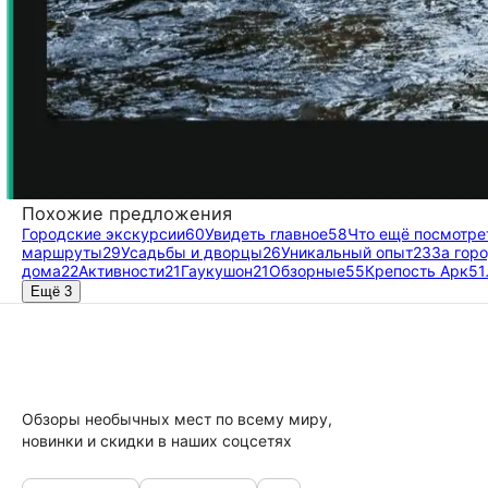
Похожие предложения
Городские экскурсии
60
Увидеть главное
58
Что ещё посмотре
маршруты
29
Усадьбы и дворцы
26
Уникальный опыт
23
За гор
дома
22
Активности
21
Гаукушон
21
Обзорные
55
Крепость Арк
51
Ещё 3
Обзоры необычных мест по всему миру,
новинки и скидки в наших соцсетях