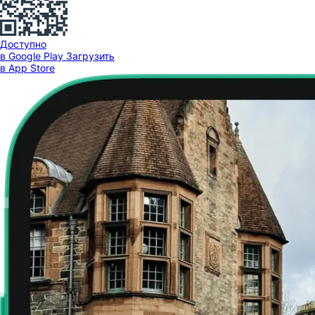
Доступно
в Google Play
Загрузить
в App Store