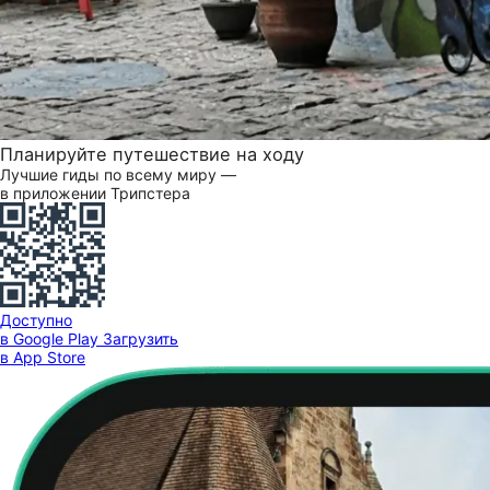
Планируйте путешествие на ходу
Лучшие гиды по всему миру —
в приложении Трипстера
Доступно
в Google Play
Загрузить
в App Store