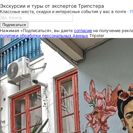
Экскурсии и туры от экспертов Трипстера
Классные места, скидки и интересные события у вас в почте ·
П
Подписаться
Нажимая «Подписаться», вы даете
согласие
на получение рекла
политики обработки персональных данных
Tripster