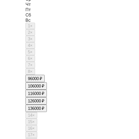
Чт
Пт
Сб
Вс
1
×
2
×
3
×
4
×
5
×
6
×
7
×
8
×
9
6000 ₽
10
6000 ₽
11
6000 ₽
12
6000 ₽
13
6000 ₽
14
×
15
×
16
×
17
×