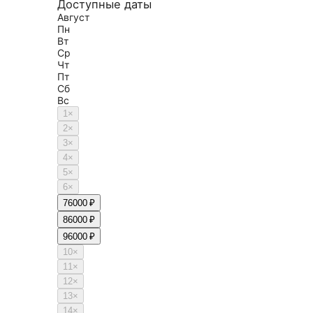
Доступные даты
Август
Пн
Вт
Ср
Чт
Пт
Сб
Вс
1
×
2
×
3
×
4
×
5
×
6
×
7
6000 ₽
8
6000 ₽
9
6000 ₽
10
×
11
×
12
×
13
×
14
×