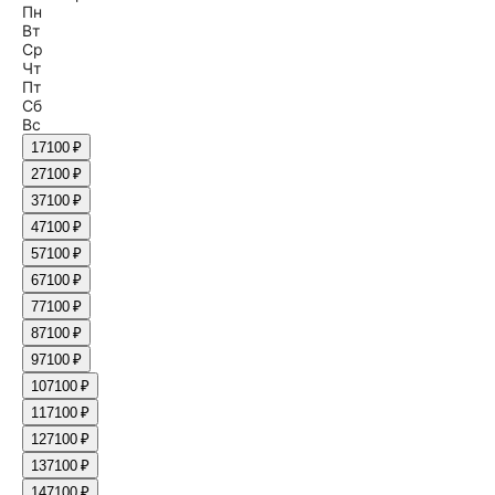
Пн
Вт
Ср
Чт
Пт
Сб
Вс
1
7100 ₽
2
7100 ₽
3
7100 ₽
4
7100 ₽
5
7100 ₽
6
7100 ₽
7
7100 ₽
8
7100 ₽
9
7100 ₽
10
7100 ₽
11
7100 ₽
12
7100 ₽
13
7100 ₽
14
7100 ₽