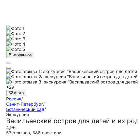
В избранное
+29
32 фото
Россия
/
Санкт-Петербург
/
Ботанический сад
/
Экскурсия
Васильевский остров для детей и их ро
4,96
57 отзывов
,
388 посетили