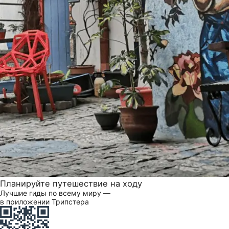
Планируйте путешествие на ходу
Лучшие гиды по всему миру —
в приложении Трипстера