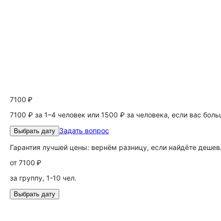
7100 ₽
7100 ₽ за 1–4 человек или 1500 ₽ за человека, если вас бол
Задать вопрос
Выбрать дату
Гарантия лучшей цены: вернём разницу, если найдёте дешев
от
7100 ₽
за группу, 1-10 чел.
Выбрать дату