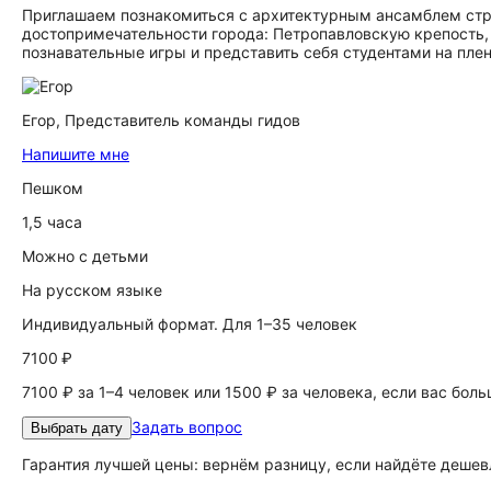
Приглашаем познакомиться с архитектурным ансамблем стре
достопримечательности города: Петропавловскую крепость,
познавательные игры и представить себя студентами на пле
Егор,
Представитель команды гидов
Напишите мне
Пешком
1,5 часа
Можно с детьми
На русском языке
Индивидуальный формат. Для 1–35 человек
7100 ₽
7100 ₽ за 1–4 человек или 1500 ₽ за человека, если вас бол
Задать вопрос
Выбрать дату
Гарантия лучшей цены: вернём разницу, если найдёте дешев