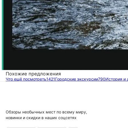
Похожие предложения
Что ещё посмотреть
1421
Городские экскурсии
790
История и 
Обзоры необычных мест по всему миру,
новинки и скидки в наших соцсетях